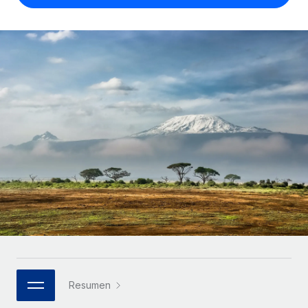
Compáranos con otras empresas.
Iniciar sesión
Contractor Management
Nederlands
Calculadora de pagos a autónomos
Integra y gestiona a autónomos globalmente.
Descubre opciones de divisas y tiempos de pago para
ETAPAS DE CRECIMIENTO
Français
autónomos globales.
PEO
Startups
Externaliza tareas laborales complejas.
Deutsch
Soluciones ágiles de RR. HH. globales y nóminas para
APRENDIZAJE CON REMOTE
empresas en crecimiento.
Español
Guías y recursos
INFRAESTRUCTURA
Mediana empresa
Conexión Remote
Casos prácticos
Amplía tu equipo con soluciones de RR. HH.
Italiano
Integra los RR. HH. en tus flujos de trabajo sin
personalizadas.
Glosario de RR. HH.
complicaciones.
Português (Portugal)
Empresa
Listas de verificación y plantillas
Plataforma
RR. HH. globales para grandes empresas.
日本語
Funciones esenciales de RR. HH. integradas para tu
Biblioteca de descripciones de puestos
equipo.
한국어
ASOCIARSE
Webinarios
Conectar
Nuevo
Socios tecnológicos estratégicos
Resumen
中文（简体）
Conecta cualquier herramienta de IA con Remote
Eventos
Integra la gestión de los RR. HH. globales en tu
mediante nuestro MCP.