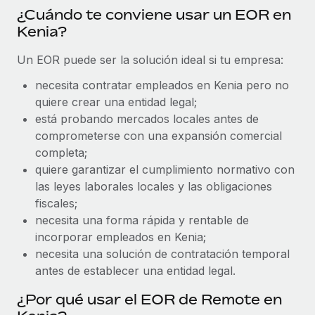
Explora el blog
¿Cuándo te conviene usar un EOR en
Proporciona dispositivos tecnológicos y contrólalos
Kenia?
en todo el mundo.
BLOG
Un EOR puede ser la solución ideal si tu empresa:
Apertura de entidades
Abre entidades conforme a la legalidad enseguida.
Novedades de producto de Remote:
necesita contratar empleados en Kenia pero no
Integraciones con Gusto y Xero y Contractor
quiere crear una entidad legal;
Movilidad y reubicación
Management Plus
está probando mercados locales antes de
Reubica a los empleados con facilidad.
La misión de Remote sigue siendo ayudar a empresas de
comprometerse con una expansión comercial
todos los tamaños a contratar, gestionar y...
completa;
Prestaciones
quiere garantizar el cumplimiento normativo con
Gestiona las prestaciones de los empleados sin
Más información
las leyes laborales locales y las obligaciones
complicaciones.
fiscales;
necesita una forma rápida y rentable de
Pento se convierte en un empleador equitativo
incorporar empleados en Kenia;
con Remote
necesita una solución de contratación temporal
Gestionar las nóminas internamente es complicado. Tardas
antes de establecer una entidad legal.
semanas en hacerlo manualmente y, al mes...
¿Por qué usar el EOR de Remote en
Más información