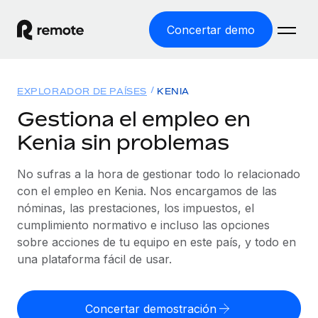
Concertar demo
Inicio
EXPLORADOR DE PAÍSES
KENIA
Productos
Gestiona el empleo en
Kenia sin problemas
Soluciones
EMPLEO GLOBAL
Nómina global
No sufras a la hora de gestionar todo lo relacionado
Recursos
COBERTURA MUNDIAL
Gestiona las nóminas de forma sencilla y conforme a la
con el empleo en Kenia. Nos encargamos de las
Explorador de países
legalidad.
nóminas, las prestaciones, los impuestos, el
Precios
HERRAMIENTAS Y CALCULADORAS
Consulta el soporte del empleo global según el país.
cumplimiento normativo e incluso las opciones
Employer of Record
Calculadora del riesgo de clasificación errónea
sobre acciones de tu equipo en este país, y todo en
Explorador estatal de EE. UU.
Expándete en todo el mundo sin gastar en entidades.
Consulta el riesgo de clasificación errónea por país.
una plataforma fácil de usar.
Simplifica la contratación en todos los estados de EE.
Español
Contractor of Record
Calculadora del coste por empleado
UU.
Contrata a autónomos en cualquier parte del mundo
Calcula lo que cuestan los empleados en total en
Concertar demostración
English
Comparador de Remote
cumpliendo la normativa.
cualquier país.