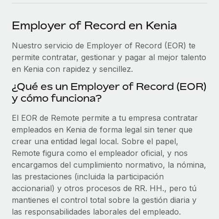
plataforma de forma flexible.
Sala de prensa
Integraciones
Employer of Record en Kenia
Asociarse
Optimiza los procesos con herramientas empresariales
Información sobre salarios y talento
Descubre oportunidades de colaborar con nosotros.
esenciales.
Nuestro servicio de Employer of Record (EOR) te
Centro de información
permite contratar, gestionar y pagar al mejor talento
Remote Build
Próximamente
en Kenia con rapidez y sencillez.
Consultoría de integraciones y automatización con IA.
Obtén ayuda
SERVICIOS
¿Qué es un Employer of Record (EOR)
Pregunta a un experto
Consulta todos los recursos
y cómo funciona?
CASOS PRÁCTICOS
Obtén ayuda de gente experta en RR. HH. globales
y cumplimiento normativo.
El EOR de Remote permite a tu empresa contratar
BLOG
empleados en Kenia de forma legal sin tener que
Comprobaciones de antecedentes
Nómina global
crear una entidad legal local. Sobre el papel,
Simplifica los procesos de cribado de candidatos.
Remote figura como el empleador oficial, y nos
EOR y PEO
encargamos del cumplimiento normativo, la nómina,
Cumplimiento normativo
las prestaciones (incluida la participación
Contractor Management
Adelántate a los riesgos de cumplimiento
accionarial) y otros procesos de RR. HH., pero tú
normativo.
mantienes el control total sobre la gestión diaria y
Impuestos
las responsabilidades laborales del empleado.
Gestión de dispositivos