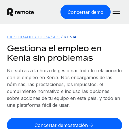
Concertar demo
Inicio
EXPLORADOR DE PAÍSES
KENIA
Productos
Gestiona el empleo en
Kenia sin problemas
Soluciones
EMPLEO GLOBAL
Nómina global
No sufras a la hora de gestionar todo lo relacionado
Recursos
COBERTURA MUNDIAL
Gestiona las nóminas de forma sencilla y conforme a la
con el empleo en Kenia. Nos encargamos de las
Explorador de países
legalidad.
nóminas, las prestaciones, los impuestos, el
Precios
HERRAMIENTAS Y CALCULADORAS
Consulta el soporte del empleo global según el país.
cumplimiento normativo e incluso las opciones
Employer of Record
Calculadora del riesgo de clasificación errónea
sobre acciones de tu equipo en este país, y todo en
Explorador estatal de EE. UU.
Expándete en todo el mundo sin gastar en entidades.
Consulta el riesgo de clasificación errónea por país.
una plataforma fácil de usar.
Simplifica la contratación en todos los estados de EE.
Español
Contractor of Record
Calculadora del coste por empleado
UU.
Contrata a autónomos en cualquier parte del mundo
Calcula lo que cuestan los empleados en total en
Concertar demostración
English
Comparador de Remote
cumpliendo la normativa.
cualquier país.