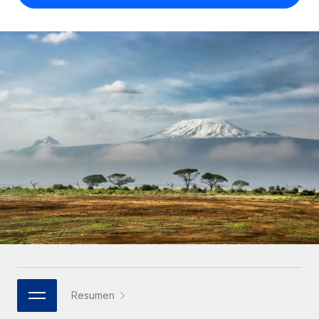
Compáranos con otras empresas.
Iniciar sesión
Contractor Management
Nederlands
Calculadora de pagos a autónomos
Integra y gestiona a autónomos globalmente.
Descubre opciones de divisas y tiempos de pago para
ETAPAS DE CRECIMIENTO
Français
autónomos globales.
PEO
Startups
Externaliza tareas laborales complejas.
Deutsch
Soluciones ágiles de RR. HH. globales y nóminas para
APRENDIZAJE CON REMOTE
empresas en crecimiento.
Español
Guías y recursos
INFRAESTRUCTURA
Mediana empresa
Conexión Remote
Casos prácticos
Amplía tu equipo con soluciones de RR. HH.
Italiano
Integra los RR. HH. en tus flujos de trabajo sin
personalizadas.
Glosario de RR. HH.
complicaciones.
Português (Portugal)
Empresa
Listas de verificación y plantillas
Plataforma
RR. HH. globales para grandes empresas.
日本語
Funciones esenciales de RR. HH. integradas para tu
Biblioteca de descripciones de puestos
equipo.
한국어
ASOCIARSE
Webinarios
Conectar
Nuevo
Socios tecnológicos estratégicos
Resumen
中文（简体）
Conecta cualquier herramienta de IA con Remote
Eventos
Integra la gestión de los RR. HH. globales en tu
mediante nuestro MCP.