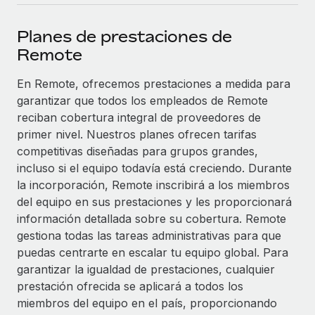
plataforma de forma flexible.
Sala de prensa
Integraciones
Planes de prestaciones de
Asociarse
Optimiza los procesos con herramientas empresariales
Información sobre salarios y talento
Remote
Descubre oportunidades de colaborar con nosotros.
esenciales.
Centro de información
En Remote, ofrecemos prestaciones a medida para
Remote Build
Próximamente
garantizar que todos los empleados de Remote
Consultoría de integraciones y automatización con IA.
Obtén ayuda
SERVICIOS
reciban cobertura integral de proveedores de
Pregunta a un experto
Consulta todos los recursos
primer nivel. Nuestros planes ofrecen tarifas
CASOS PRÁCTICOS
Obtén ayuda de gente experta en RR. HH. globales
competitivas diseñadas para grupos grandes,
y cumplimiento normativo.
incluso si el equipo todavía está creciendo. Durante
BLOG
la incorporación, Remote inscribirá a los miembros
Comprobaciones de antecedentes
del equipo en sus prestaciones y les proporcionará
Nómina global
Simplifica los procesos de cribado de candidatos.
información detallada sobre su cobertura. Remote
EOR y PEO
gestiona todas las tareas administrativas para que
Cumplimiento normativo
puedas centrarte en escalar tu equipo global. Para
Contractor Management
Adelántate a los riesgos de cumplimiento
garantizar la igualdad de prestaciones, cualquier
normativo.
prestación ofrecida se aplicará a todos los
Impuestos
miembros del equipo en el país, proporcionando
Gestión de dispositivos