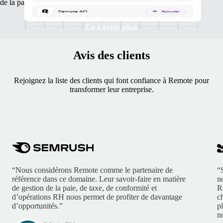
de la paie et d’optimiser vos flux d’activités.
En savoir plus
Avis des clients
Rejoignez la liste des clients qui font confiance à Remote pour
transformer leur entreprise.
“Nous considérons Remote comme le partenaire de
“
référence dans ce domaine. Leur savoir-faire en matière
n
de gestion de la paie, de taxe, de conformité et
R
d’opérations RH nous permet de profiter de davantage
c
d’opportunités.”
p
no