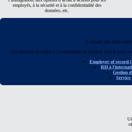
employés, à la sécurité et à la confidentialité des
données, etc.
À mesure que votre entrepr
Les Services d'emploi à l’international de Remote sont là pour vo
Employer of record 
RH à l'internat
Gestion d
Service 
Un
o