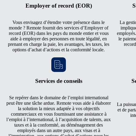
Employer of record (EOR)
S
Vous envisagez d’étendre votre présence dans le
La gestio
monde ? Remote fournit des services d’Employer of
implique
record (EOR) dans les pays du monde entier et vous
employés. 
aide à employer des personnes en toute légalité, en
le paieme
prenant en charge la paie, les avantages, les taxes, les
record
options d’achat d’actions et la conformité locale.
Services de conseils
S
Se repérer dans le domaine de l’emploi international
peut être une tâche ardue. Remote vous aide à élaborer
La puissa
la solution la mieux adaptée à vos objectifs
et de par
commerciaux en vous fournissant une assistance à
int
l’emploi à l’international, à l’acquisition de talents, aux
taxes et à la conformité, au déménagement des
employés dans un autre pays, aux visas et à
l’immigration, aux options d’achat d’actions pour les