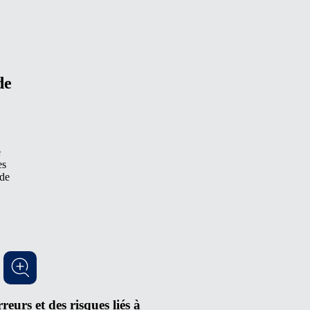
de
e
es
 de
reurs et des risques liés à