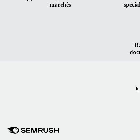
marchés
spécia
Ra
doc
In