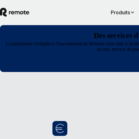
Produits
Des services d
La plateforme d'emploi à l'international de Remote vous aide à facil
record, service de pa