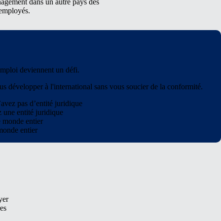
nagement dans un autre pays des
employés.
'emploi deviennent un défi.
s développer à l'international sans vous soucier de la conformité.
n’avez
pas
d’entité juridique
z
une entité juridique
e monde entier
monde entier
yer
es