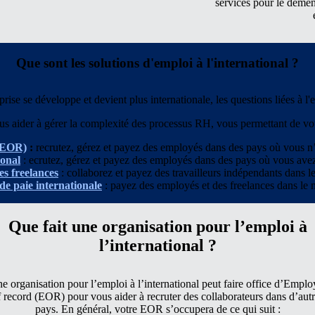
services pour le démé
Que sont les solutions d'emploi à l'international ?
ise se développe et devient plus internationale, les questions liées à l
us aider à gérer la complexité des processus RH, vous permettant de vou
(EOR)
:
recrutez, gérez et payez des employés dans des pays où vous 
ional
: ecrutez, gérez et payez des employés dans des pays où vous
ave
es freelances
: collaborez et payez des travailleurs indépendants dans l
de paie internationale
: payez des employés et des freelances dans le 
Que fait une organisation pour l’emploi à
l’international ?
e organisation pour l’emploi à l’international peut faire office d’Emplo
f record (EOR) pour vous aider à recruter des collaborateurs dans d’autr
pays. En général, votre EOR s’occupera de ce qui suit :