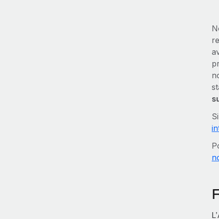
N
r
a
p
n
s
s
S
i
P
n
F
L’