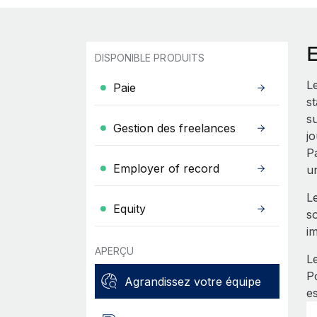
DISPONIBLE PRODUITS
Le
Paie
st
su
Gestion des freelances
jo
Pa
Employer of record
un
Le
Equity
s
i
APERÇU
L
Po
Agrandissez votre équipe
e