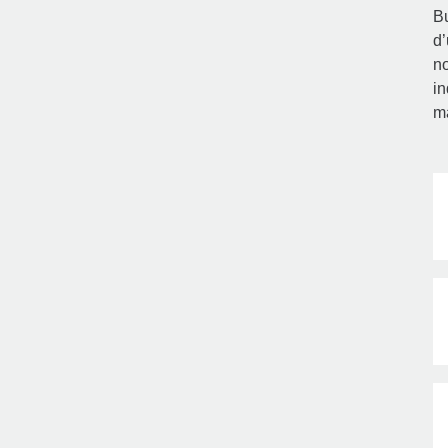
Bu
d’
no
in
m