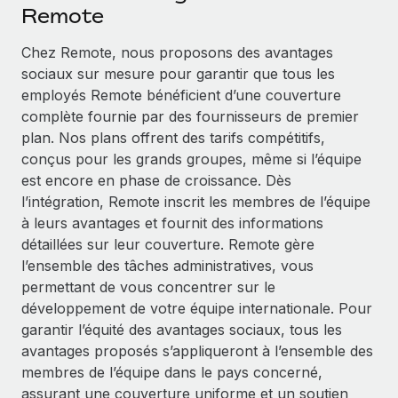
Événements
Remote
Intégrez les RH à l’international de manière flexible
Salle de presse
Devenir partenaire
Chez Remote, nous proposons des avantages
SERVICES
Explorez avec nous vos opportunités de partenariat
sociaux sur mesure pour garantir que tous les
Données sur les salaires et les talents
Demandez aux experts
employés Remote bénéficient d’une couverture
Recevez des conseils d’experts sur les RH à
Remote Build
Bientôt disponible
complète fournie par des fournisseurs de premier
Centre de ressources
l’international et la conformité
Conseil en intégrations et automatisations assistées par
plan. Nos plans offrent des tarifs compétitifs,
l’IA
Obtenir de l’aide
conçus pour les grands groupes, même si l’équipe
Contrôles d’antécédents
est encore en phase de croissance. Dès
Simplifiez vos processus de présélection des
Voir toutes les ressources
l’intégration, Remote inscrit les membres de l’équipe
candidats
ÉTUDES DE CAS
à leurs avantages et fournit des informations
détaillées sur leur couverture. Remote gère
Remote Watchtower
BLOG
Comment Weaviate, l'as de l'IA, a développé
l’ensemble des tâches administratives, vous
ses effectifs de 120 % avec Remote
Gardez un temps d’avance sur les risques en
Paie multipays
permettant de vous concentrer sur le
matière de conformité
Weaviate en bref Weaviate crée des infrastructures open
développement de votre équipe internationale. Pour
EOR et PEO
source et AI-first. Sa mission est...
Gestion des appareils
garantir l’équité des avantages sociaux, tous les
Gestion des freelances
Achetez et suivez vos équipements informatiques
avantages proposés s’appliqueront à l’ensemble des
En savoir plus
dans le monde entier
membres de l’équipe dans le pays concerné,
Taxes
assurant une couverture uniforme et un soutien