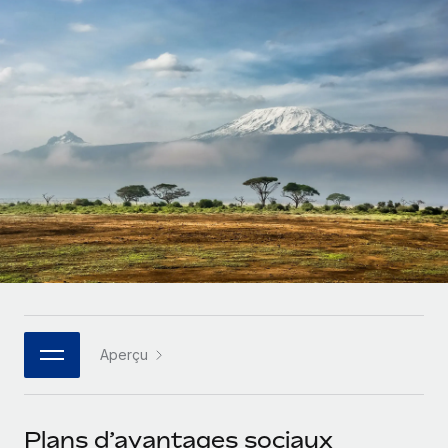
Gestion des freelances
Comparer Remote
pays
Connexion
Intégrez et gérez vos freelances partout dans le monde
Nederlands
Examinez notre service par rapport aux autres
Calculateur de paiement des freelances
PEO
Français
Découvrez les devises disponibles et les vitesses de
Sous-traitez les opérations complexes liées à l’emploi
CROISSANCE
paiement pour vos freelances internationaux
Deutsch
Start-ups
Des solutions agiles et internationales pour les RH et la
INFRASTRUCTURE
APPRENDRE AVEC REMOTE
Español
paie des entreprises en pleine croissance
Intégration Remote
Recherche et guides
Intégrez vos RH aux flux de travail en toute simplicité
Entreprises intermédiaires
Italiano
Études de cas
Développez vos équipes avec des solutions RH sur
Plateforme
mesure
Português (Portugal)
Des fonctions RH clés intégrées pour votre équipe
Glossaire RH
Entreprise
Connecter
Nouveau
日本語
Checklists et modèles
Les RH à l’international pour les grandes entreprises
Connectez n'importe quel outil d’IA à Remote grâce à
Aperçu
Descriptions de postes
한국어
notre MCP
TRAVAILLONS ENSEMBLE
Webinaires
Intégrations
中文（简体）
Plans d’avantages sociaux
Partenaires stratégiques de la tech
Rationalisez vos processus avec des outils essentiels