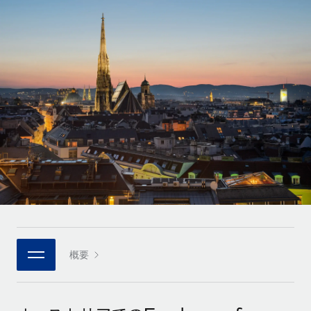
世界中の契約社員をオンボーディングし、管理
契約社員の報酬計算ツール
ログイン
Nederlands
グローバルな契約社員向けに、通貨オプションと支払スピー
PEO
成長の段階
ドを確認する
複雑な雇用関連業務を外部委託
Français
スタートアップ
成長中の企業向けのアジャイルなグローバルHR・給与処理ソ
REMOTEで学習
Deutsch
リューション
インフラ
リサーチおよびガイド
Remote統合
ミッドマーケット
Español
人事機能をワークフローにシームレスに統合する
活用事例
カスタマイズされた人事ソリューションでチームを拡大する
Italiano
プラットフォーム
HR用語集
企業
チームのための人事の基本機能を内蔵
大企業向けのグローバルHR
Português (Portugal)
チェックリストおよびテンプレート
接続
新しい
職務内容ライブラリ
日本語
当社のMCPを使用して、あらゆるAIツールをRemoteに接続
パートナーに登録
戦略的テクノロジーパートナー
ウェビナー
統合
概要
한국어
グローバルな人事機能を柔軟に自社プラットフォームへ統合
基本的なビジネスツールを活用して業務プロセスを効率化す
イベント
る
中文（简体）
パートナーとして登録
ニュースルーム