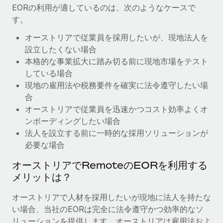
EORの利用が適しているのは、次のようなケースで
福利厚生
す。
ブログ
従業員の福利厚生を簡単に管理
オーストリアで従業員を採用したいが、現地法人を
Remoteの製品アップデート：GustoとXeroの統合お
設立したくない場合
よびContractor Management Plus（契約社員管理
本格的な事業拡大に踏み切る前に現地市場をテスト
プラス）
している場合
Remoteの使命は、世界のどこにいても、あらゆる規模の企業が
現地の雇用法や税務要件を確実に法令遵守したい場
業務に最適な人材を採用し、管理し、給与を支給できるようにす
合
ることです。この数週間で、新しい統合、機能、改良点をリリー
オーストリアで従業員を迅速かつコスト効率よくオ
スしました。...
ンボーディングしたい場合
法人を設立する前に一時的な採用ソリューションが
詳細を見る
必要な場合
オーストリアでRemoteのEORを利用する
給与詐欺：種類、事例、ビジネスを守る方法
メリットは？
給与, 賃金は詐欺の特に魅力的な標的です。多額の資金がシステ
オーストリアで人材を採用したいが現地に法人を持たな
ム間で頻繁に移動しているためです。このため、自社のビジネス
い場合、当社のEORは完全に法令遵守かつ効率的なソ
を保護することは極めて重要です。...
リューションを提供します。オーストリアは雇用法およ