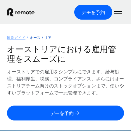
デモを予約
ホーム
国別ガイド
オーストリア
製品
オーストリアにおける雇用管
理をスムーズに
ソリューション
グローバル雇用
グローバル給与処理
オーストリアでの雇用をシンプルにできます。給与処
リソース
各国の制度に対応
コンプライアンス対応の給与処理を手軽に
理、福利厚生、税務、コンプライアンス、さらにはオー
国別ガイド
ストリアチーム向けのストックオプションまで、使いや
価格
ツールと計算ツール
Employer of Record（EOR）
/国別のグローバル雇用支援を検索する
すいプラットフォームで一元管理できます。
グローバル展開をコストをかけずに実現
誤分類リスク判定ツール
米国州エクスプローラー
国別に従業員の誤分類リスクを確認する
Contractor of Record
米国の各州において採用プロセスを簡素化する
日本語
デモを予約
世界中の契約社員と法令を遵守して契約
従業員コスト計算ツール
Remoteを他社と比較
各国の総従業員コストを計算する
契約社員管理
English
他社と比較した、当社の強みを確認する