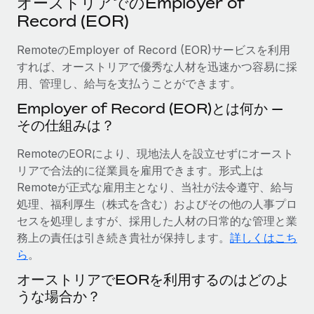
オーストリアでのEmployer of
当社とのパートナーシップの可能性を検討する
Record (EOR)
サービス
給与・人材情報
Remote Build
近日リリース予定
専門家に相談
RemoteのEmployer of Record (EOR)サービスを利用
統合とAI自動化に関するコンサルティング
情報センター
グローバル人事・コンプライアンスの専門サポート
すれば、オーストリアで優秀な人材を迅速かつ容易に採
用、管理し、給与を支払うことができます。
サポートを依頼する
バックグラウンドチェック
活用事例
Employer of Record (EOR)とは何か —
候補者の選考プロセスをシンプルに
すべてのリソースを表示する
その仕組みは？
Compliance Watchtower
RemoteのEORにより、現地法人を設立せずにオースト
コンプライアンスリスクを先回りして対応
ブログ
リアで合法的に従業員を雇用できます。形式上は
グローバル給与処理
Remoteが正式な雇用主となり、当社が法令遵守、給与
デバイス管理
処理、福利厚生（株式を含む）およびその他の人事プロ
ITデバイスを世界規模で提供・管理
EORおよびPEO
セスを処理しますが、採用した人材の日常的な管理と業
務上の責任は引き続き貴社が保持します。
詳しくはこち
法人設立
契約社員管理
ら
。
法令順守した法人をスピーディに設立
税務
オーストリアでEORを利用するのはどのよ
移住・転勤
うな場合か？
ブログを読む
従業員の異動をスムーズに