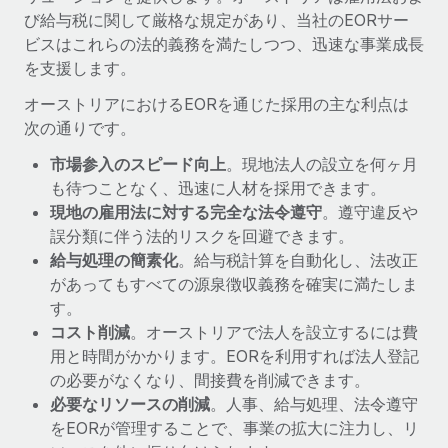
詳細を見る
び給与税に関して厳格な規定があり、当社のEORサー
ビスはこれらの法的義務を満たしつつ、迅速な事業成長
を支援します。
オーストリアにおけるEORを通じた採用の主な利点は
次の通りです。
市場参入のスピード向上
。現地法人の設立を何ヶ月
も待つことなく、迅速に人材を採用できます。
現地の雇用法に対する完全な法令遵守
。遵守違反や
誤分類に伴う法的リスクを回避できます。
給与処理の簡素化
。給与税計算を自動化し、法改正
があってもすべての源泉徴収義務を確実に満たしま
す。
コスト削減
。オーストリアで法人を設立するには費
用と時間がかかります。EORを利用すれば法人登記
の必要がなくなり、間接費を削減できます。
必要なリソースの削減
。人事、給与処理、法令遵守
をEORが管理することで、事業の拡大に注力し、リ