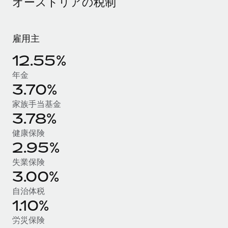
オーストリアの税制
当社とのパートナーシップの可能性を検討する
サービス
給与・人材情報
Remote Build
近日リリース予定
専門家に相談
統合とAI自動化に関するコンサルティング
雇用主
情報センター
グローバル人事・コンプライアンスの専門サポート
12.55%
サポートを依頼する
バックグラウンドチェック
活用事例
年金
候補者の選考プロセスをシンプルに
すべてのリソースを表示する
3.70%
家族手当基金
Compliance Watchtower
3.78%
コンプライアンスリスクを先回りして対応
ブログ
健康保険
グローバル給与処理
デバイス管理
2.95%
ITデバイスを世界規模で提供・管理
EORおよびPEO
失業保険
3.00%
法人設立
契約社員管理
法令順守した法人をスピーディに設立
自治体税
税務
1.10%
移住・転勤
ブログを読む
労災保険
従業員の異動をスムーズに