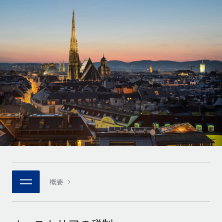
世界中の契約社員をオンボーディングし、管理
契約社員の報酬計算ツール
ログイン
Nederlands
グローバルな契約社員向けに、通貨オプションと支払スピー
PEO
成長の段階
ドを確認する
複雑な雇用関連業務を外部委託
Français
スタートアップ
成長中の企業向けのアジャイルなグローバルHR・給与処理ソ
REMOTEで学習
Deutsch
リューション
インフラ
リサーチおよびガイド
Remote統合
ミッドマーケット
Español
人事機能をワークフローにシームレスに統合する
活用事例
カスタマイズされた人事ソリューションでチームを拡大する
Italiano
プラットフォーム
HR用語集
企業
チームのための人事の基本機能を内蔵
大企業向けのグローバルHR
Português (Portugal)
チェックリストおよびテンプレート
接続
新しい
職務内容ライブラリ
日本語
当社のMCPを使用して、あらゆるAIツールをRemoteに接続
パートナーに登録
戦略的テクノロジーパートナー
ウェビナー
統合
概要
한국어
グローバルな人事機能を柔軟に自社プラットフォームへ統合
基本的なビジネスツールを活用して業務プロセスを効率化す
イベント
る
中文（简体）
パートナーとして登録
ニュースルーム