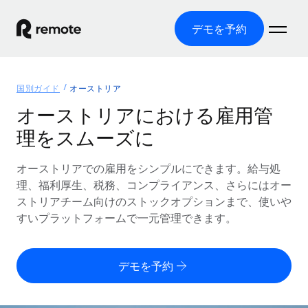
デモを予約
ホーム
国別ガイド
オーストリア
製品
オーストリアにおける雇用管
理をスムーズに
ソリューション
グローバル雇用
グローバル給与処理
オーストリアでの雇用をシンプルにできます。給与処
リソース
各国の制度に対応
コンプライアンス対応の給与処理を手軽に
理、福利厚生、税務、コンプライアンス、さらにはオー
国別ガイド
ストリアチーム向けのストックオプションまで、使いや
価格
ツールと計算ツール
Employer of Record（EOR）
/国別のグローバル雇用支援を検索する
すいプラットフォームで一元管理できます。
グローバル展開をコストをかけずに実現
誤分類リスク判定ツール
米国州エクスプローラー
国別に従業員の誤分類リスクを確認する
Contractor of Record
米国の各州において採用プロセスを簡素化する
日本語
デモを予約
世界中の契約社員と法令を遵守して契約
従業員コスト計算ツール
Remoteを他社と比較
各国の総従業員コストを計算する
契約社員管理
English
他社と比較した、当社の強みを確認する