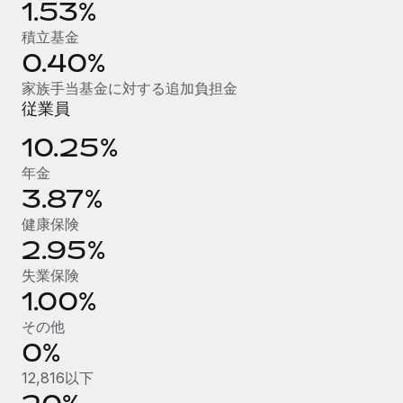
1.53%
福利厚生
積立基金
ブログ
従業員の福利厚生を簡単に管理
0.40%
Remoteの製品アップデート：GustoとXeroの統合お
家族手当基金に対する追加負担金
よびContractor Management Plus（契約社員管理
従業員
プラス）
10.25%
Remoteの使命は、世界のどこにいても、あらゆる規模の企業が
業務に最適な人材を採用し、管理し、給与を支給できるようにす
年金
ることです。この数週間で、新しい統合、機能、改良点をリリー
3.87%
スしました。...
健康保険
2.95%
詳細を見る
失業保険
1.00%
給与詐欺：種類、事例、ビジネスを守る方法
その他
給与, 賃金は詐欺の特に魅力的な標的です。多額の資金がシステ
0%
ム間で頻繁に移動しているためです。このため、自社のビジネス
12,816以下
を保護することは極めて重要です。...