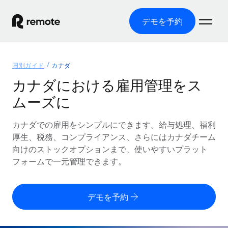
デモを予約
ホーム
国別ガイド
カナダ
製品
カナダにおける雇用管理をス
ムーズに
ソリューション
グローバル雇用
グローバル給与処理
カナダでの雇用をシンプルにできます。給与処理、福利
リソース
各国の制度に対応
コンプライアンス対応の給与処理を手軽に
厚生、税務、コンプライアンス、さらにはカナダチーム
国別ガイド
向けのストックオプションまで、使いやすいプラット
価格
ツールと計算ツール
Employer of Record（EOR）
/国別のグローバル雇用支援を検索する
フォームで一元管理できます。
グローバル展開をコストをかけずに実現
誤分類リスク判定ツール
米国州エクスプローラー
国別に従業員の誤分類リスクを確認する
Contractor of Record
米国の各州において採用プロセスを簡素化する
日本語
デモを予約
世界中の契約社員と法令を遵守して契約
従業員コスト計算ツール
Remoteを他社と比較
各国の総従業員コストを計算する
契約社員管理
English
他社と比較した、当社の強みを確認する