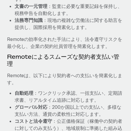
文書の一元管理
：監査に必要な重要記録を保持し、
福利厚生
詳細を見る
税務申告を自動化します。
ブログ
従業員の福利厚生を簡単に管理
法務専門知識
：現地の複雑な労働法に関する助言を
Remoteの製品アップデート：GustoとXeroの統合お
提供し、国際採用を簡素化します。
よびContractor Management Plus（契約社員管理
プラス）
Remoteの効率化された手法により、法令遵守リスクを
最小化し、企業の契約社員管理を簡素化します。
Remoteの使命は、世界のどこにいても、あらゆる規模の企業が
業務に最適な人材を採用し、管理し、給与を支給できるようにす
Remoteによるスムーズな契約者支払い管
ることです。この数週間で、新しい統合、機能、改良点をリリー
理
スしました。...
Remoteは、以下により契約者への支払いを簡素化しま
詳細を見る
す。
自動処理
：ワンクリック承認、一括支払い、定期請
求書、リアルタイム追跡に対応します。
給与詐欺：種類、事例、ビジネスを守る方法
グローバル対応
：200か国以上での支払い、多様な
給与, 賃金は詐欺の特に魅力的な標的です。多額の資金がシステ
支払い方法、通貨の柔軟性に対応します。
ム間で頻繁に移動しているためです。このため、自社のビジネス
コストと法令遵守
：公正価格保証（稼働中の契約者
を保護することは極めて重要です。...
に対してのみ支払う）、地域規制に準拠した組み込