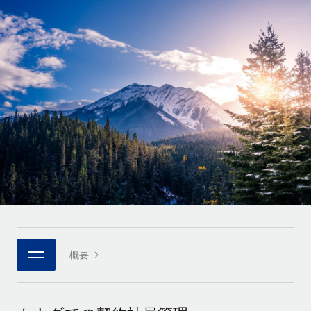
世界中の契約社員をオンボーディングし、管理
契約社員の報酬計算ツール
ログイン
Nederlands
グローバルな契約社員向けに、通貨オプションと支払スピー
PEO
成長の段階
ドを確認する
複雑な雇用関連業務を外部委託
Français
スタートアップ
成長中の企業向けのアジャイルなグローバルHR・給与処理ソ
REMOTEで学習
Deutsch
リューション
インフラ
リサーチおよびガイド
Remote統合
ミッドマーケット
Español
人事機能をワークフローにシームレスに統合する
活用事例
カスタマイズされた人事ソリューションでチームを拡大する
Italiano
プラットフォーム
HR用語集
企業
チームのための人事の基本機能を内蔵
大企業向けのグローバルHR
Português (Portugal)
チェックリストおよびテンプレート
接続
新しい
職務内容ライブラリ
日本語
当社のMCPを使用して、あらゆるAIツールをRemoteに接続
パートナーに登録
戦略的テクノロジーパートナー
ウェビナー
統合
概要
한국어
グローバルな人事機能を柔軟に自社プラットフォームへ統合
基本的なビジネスツールを活用して業務プロセスを効率化す
イベント
る
中文（简体）
パートナーとして登録
ニュースルーム