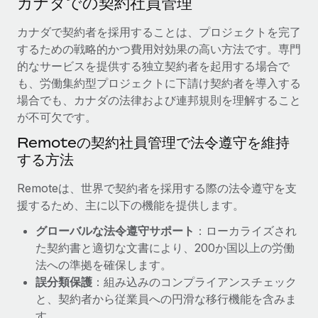
カナダでの契約社員管理
当社とのパートナーシップの可能性を検討する
サービス
給与・人材情報
カナダで契約者を採用することは、プロジェクトを完了
Remote Build
近日リリース予定
するための戦略的かつ費用対効果の高い方法です。専門
専門家に相談
統合とAI自動化に関するコンサルティング
情報センター
的なサービスを提供する独立契約者を起用する場合で
グローバル人事・コンプライアンスの専門サポート
も、労働集約型プロジェクトに下請け契約者を導入する
サポートを依頼する
バックグラウンドチェック
活用事例
場合でも、カナダの法律および連邦規則を理解すること
候補者の選考プロセスをシンプルに
が不可欠です。
すべてのリソースを表示する
Reverse Tech、契約社員管理と給与処理でRemote
Remoteの契約社員管理で法令遵守を維持
と戦略的提携
Compliance Watchtower
する方法
コンプライアンスリスクを先回りして対応
ブログ
Reverse Techの概要 健康とウェルネスのスタートアップである
Reverse...
グローバル給与処理
Remoteは、世界で契約者を採用する際の法令遵守を支
デバイス管理
援するため、主に以下の機能を提供します。
ITデバイスを世界規模で提供・管理
詳細を見る
EORおよびPEO
グローバルな法令遵守サポート
：ローカライズされ
法人設立
契約社員管理
た契約書と適切な文書により、200か国以上の労働
法令順守した法人をスピーディに設立
AIのパイオニアであるWeaviateは、Remoteを使
法への準拠を確保します。
税務
い、どのようにしてワークフォースを120%に増やした
誤分類保護
：組み込みのコンプライアンスチェック
移住・転勤
のか
と、契約者から従業員への円滑な移行機能を含みま
ブログを読む
従業員の異動をスムーズに
Weaviateの概要...
す。