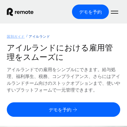
デモを予約
ホーム
国別ガイド
アイルランド
製品
アイルランドにおける雇用管
理をスムーズに
ソリューション
グローバル雇用
グローバル給与処理
アイルランドでの雇用をシンプルにできます。給与処
リソース
各国の制度に対応
コンプライアンス対応の給与処理を手軽に
理、福利厚生、税務、コンプライアンス、さらにはアイ
国別ガイド
ルランドチーム向けのストックオプションまで、使いや
価格
ツールと計算ツール
Employer of Record（EOR）
/国別のグローバル雇用支援を検索する
すいプラットフォームで一元管理できます。
グローバル展開をコストをかけずに実現
誤分類リスク判定ツール
米国州エクスプローラー
国別に従業員の誤分類リスクを確認する
Contractor of Record
米国の各州において採用プロセスを簡素化する
日本語
デモを予約
世界中の契約社員と法令を遵守して契約
従業員コスト計算ツール
Remoteを他社と比較
各国の総従業員コストを計算する
契約社員管理
English
他社と比較した、当社の強みを確認する