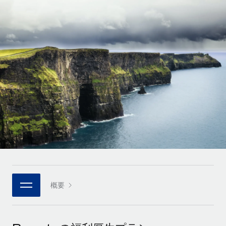
世界中の契約社員をオンボーディングし、管理
契約社員の報酬計算ツール
ログイン
Nederlands
グローバルな契約社員向けに、通貨オプションと支払スピー
PEO
成長の段階
ドを確認する
複雑な雇用関連業務を外部委託
Français
スタートアップ
成長中の企業向けのアジャイルなグローバルHR・給与処理ソ
REMOTEで学習
Deutsch
リューション
インフラ
リサーチおよびガイド
Remote統合
ミッドマーケット
Español
人事機能をワークフローにシームレスに統合する
活用事例
カスタマイズされた人事ソリューションでチームを拡大する
Italiano
プラットフォーム
HR用語集
企業
チームのための人事の基本機能を内蔵
大企業向けのグローバルHR
Português (Portugal)
チェックリストおよびテンプレート
接続
新しい
職務内容ライブラリ
日本語
当社のMCPを使用して、あらゆるAIツールをRemoteに接続
パートナーに登録
戦略的テクノロジーパートナー
ウェビナー
統合
概要
한국어
グローバルな人事機能を柔軟に自社プラットフォームへ統合
基本的なビジネスツールを活用して業務プロセスを効率化す
イベント
る
中文（简体）
パートナーとして登録
ニュースルーム