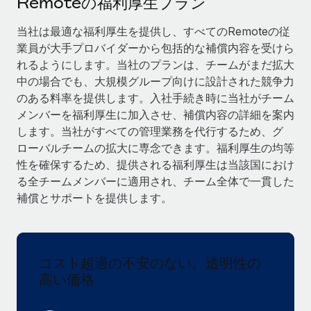
Remoteの福利厚生プラン
当社とのパートナーシップの可能性を検討する
サービス
給与・人材情報
当社は最適な福利厚生を提供し、すべてのRemoteの従
Remote Build
近日リリース予定
業員が大手プロバイダーから包括的な補償内容を受けら
専門家に相談
統合とAI自動化に関するコンサルティング
情報センター
れるようにします。当社のプランは、チームがまだ拡大
グローバル人事・コンプライアンスの専門サポート
中の場合でも、大規模グループ向けに設計された競争力
サポートを依頼する
バックグラウンドチェック
活用事例
のある料率を提供します。入社手続き時に当社がチーム
候補者の選考プロセスをシンプルに
メンバーを福利厚生に加入させ、補償内容の詳細を案内
すべてのリソースを表示する
します。当社がすべての管理業務を代行するため、グ
Compliance Watchtower
ローバルチームの拡大に専念できます。福利厚生の均等
コンプライアンスリスクを先回りして対応
ブログ
性を確保するため、提供される福利厚生は当該国におけ
る全チームメンバーに適用され、チーム全体で一貫した
グローバル給与処理
デバイス管理
補償とサポートを提供します。
ITデバイスを世界規模で提供・管理
EORおよびPEO
法人設立
契約社員管理
法令順守した法人をスピーディに設立
コスト超過の不安のない、透明性の
税務
高い価格
移住・転勤
ブログを読む
従業員の異動をスムーズに