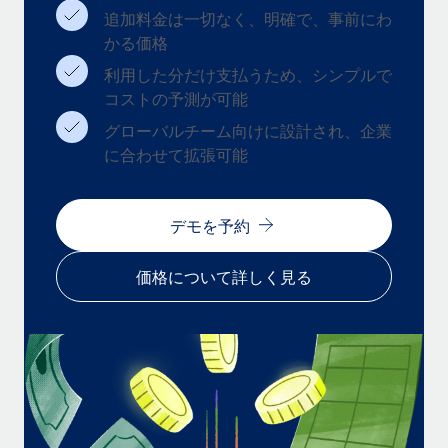
追加料金は一切なく、明確で、事前にわ
福利厚生
かる価格
ブログ
従業員の福利厚生を簡単に管理
利用した分だけ支払うため、シンプルで
Remoteの製品アップデート：GustoとXeroの統合お
コストの予測が可能
よびContractor Management Plus（契約社員管理
プラス）
グローバルチーム向けに設計され、企業
に合わせて拡張可能
Remoteの使命は、世界のどこにいても、あらゆる規模の企業が
業務に最適な人材を採用し、管理し、給与を支給できるようにす
ることです。この数週間で、新しい統合、機能、改良点をリリー
デモを予約
スしました。...
詳細を見る
価格について詳しく見る
給与詐欺：種類、事例、ビジネスを守る方法
給与, 賃金は詐欺の特に魅力的な標的です。多額の資金がシステ
ム間で頻繁に移動しているためです。このため、自社のビジネス
を保護することは極めて重要です。...