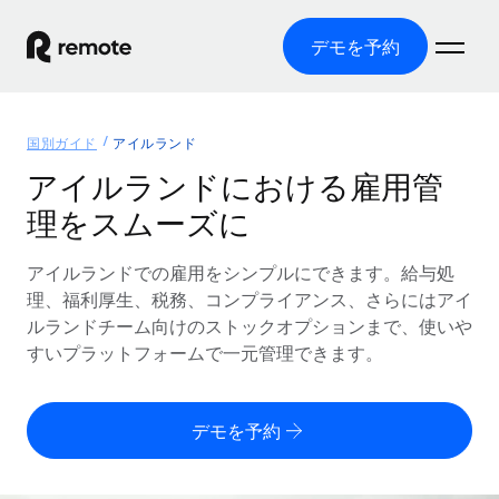
デモを予約
ホーム
国別ガイド
アイルランド
製品
アイルランドにおける雇用管
理をスムーズに
ソリューション
グローバル雇用
グローバル給与処理
アイルランドでの雇用をシンプルにできます。給与処
リソース
各国の制度に対応
コンプライアンス対応の給与処理を手軽に
理、福利厚生、税務、コンプライアンス、さらにはアイ
国別ガイド
ルランドチーム向けのストックオプションまで、使いや
価格
ツールと計算ツール
Employer of Record（EOR）
/国別のグローバル雇用支援を検索する
すいプラットフォームで一元管理できます。
グローバル展開をコストをかけずに実現
誤分類リスク判定ツール
米国州エクスプローラー
国別に従業員の誤分類リスクを確認する
Contractor of Record
米国の各州において採用プロセスを簡素化する
日本語
デモを予約
世界中の契約社員と法令を遵守して契約
従業員コスト計算ツール
Remoteを他社と比較
各国の総従業員コストを計算する
契約社員管理
English
他社と比較した、当社の強みを確認する