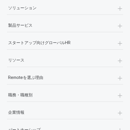
+
ソリューション
福利厚生
ブログ
従業員の福利厚生を簡単に管理
+
製品サービス
Remoteの製品アップデート：GustoとXeroの統合お
よびContractor Management Plus（契約社員管理
プラス）
+
スタートアップ向けグローバルHR
Remoteの使命は、世界のどこにいても、あらゆる規模の企業が
業務に最適な人材を採用し、管理し、給与を支給できるようにす
+
リソース
ることです。この数週間で、新しい統合、機能、改良点をリリー
スしました。...
+
Remoteを選ぶ理由
詳細を見る
+
職務・職種別
給与詐欺：種類、事例、ビジネスを守る方法
+
給与, 賃金は詐欺の特に魅力的な標的です。多額の資金がシステ
企業情報
ム間で頻繁に移動しているためです。このため、自社のビジネス
を保護することは極めて重要です。...
+
パートナーシップ