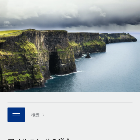
世界中の契約社員をオンボーディングし、管理
契約社員の報酬計算ツール
ログイン
Nederlands
グローバルな契約社員向けに、通貨オプションと支払スピー
PEO
成長の段階
ドを確認する
複雑な雇用関連業務を外部委託
Français
スタートアップ
成長中の企業向けのアジャイルなグローバルHR・給与処理ソ
REMOTEで学習
Deutsch
リューション
インフラ
リサーチおよびガイド
Remote統合
ミッドマーケット
Español
人事機能をワークフローにシームレスに統合する
活用事例
カスタマイズされた人事ソリューションでチームを拡大する
Italiano
プラットフォーム
HR用語集
企業
チームのための人事の基本機能を内蔵
大企業向けのグローバルHR
Português (Portugal)
チェックリストおよびテンプレート
接続
新しい
職務内容ライブラリ
日本語
当社のMCPを使用して、あらゆるAIツールをRemoteに接続
パートナーに登録
戦略的テクノロジーパートナー
ウェビナー
統合
概要
한국어
グローバルな人事機能を柔軟に自社プラットフォームへ統合
基本的なビジネスツールを活用して業務プロセスを効率化す
イベント
る
中文（简体）
パートナーとして登録
ニュースルーム