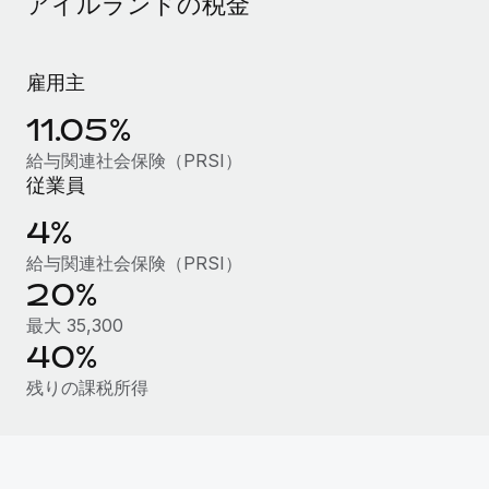
アイルランドの税金
当社とのパートナーシップの可能性を検討する
サービス
給与・人材情報
Remote Build
近日リリース予定
専門家に相談
統合とAI自動化に関するコンサルティング
雇用主
情報センター
グローバル人事・コンプライアンスの専門サポート
11.05%
サポートを依頼する
バックグラウンドチェック
活用事例
給与関連社会保険（PRSI）
候補者の選考プロセスをシンプルに
すべてのリソースを表示する
従業員
Compliance Watchtower
4%
コンプライアンスリスクを先回りして対応
ブログ
給与関連社会保険（PRSI）
20%
グローバル給与処理
デバイス管理
最大 35,300
ITデバイスを世界規模で提供・管理
EORおよびPEO
40%
法人設立
契約社員管理
残りの課税所得
法令順守した法人をスピーディに設立
税務
移住・転勤
ブログを読む
従業員の異動をスムーズに