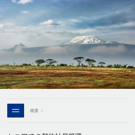
世界中の契約社員をオンボーディングし、管理
契約社員の報酬計算ツール
ログイン
Nederlands
グローバルな契約社員向けに、通貨オプションと支払スピー
PEO
成長の段階
ドを確認する
複雑な雇用関連業務を外部委託
Français
スタートアップ
成長中の企業向けのアジャイルなグローバルHR・給与処理ソ
REMOTEで学習
Deutsch
リューション
インフラ
リサーチおよびガイド
Remote統合
ミッドマーケット
Español
人事機能をワークフローにシームレスに統合する
活用事例
カスタマイズされた人事ソリューションでチームを拡大する
Italiano
プラットフォーム
HR用語集
企業
チームのための人事の基本機能を内蔵
大企業向けのグローバルHR
Português (Portugal)
チェックリストおよびテンプレート
接続
新しい
職務内容ライブラリ
日本語
当社のMCPを使用して、あらゆるAIツールをRemoteに接続
パートナーに登録
戦略的テクノロジーパートナー
ウェビナー
統合
概要
한국어
グローバルな人事機能を柔軟に自社プラットフォームへ統合
基本的なビジネスツールを活用して業務プロセスを効率化す
イベント
る
中文（简体）
パートナーとして登録
ニュースルーム