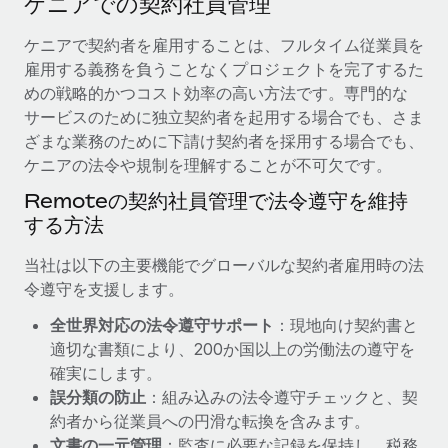
ケニアでの契約社員管理
当社とのパートナーシップの可能性を検討する
サービス
給与・人材情報
ケニアで契約者を雇用することは、フルタイム従業員を
Remote Build
近日リリース予定
雇用する義務を負うことなくプロジェクトを完了するた
専門家に相談
統合とAI自動化に関するコンサルティング
情報センター
めの戦略的かつコスト効率の高い方法です。専門的な
グローバル人事・コンプライアンスの専門サポート
サービスのために独立契約者を起用する場合でも、さま
サポートを依頼する
バックグラウンドチェック
活用事例
ざまな業務のために下請け契約者を採用する場合でも、
候補者の選考プロセスをシンプルに
ケニアの法令や規制を理解することが不可欠です。
すべてのリソースを表示する
Reverse Tech、契約社員管理と給与処理でRemote
Remoteの契約社員管理で法令遵守を維持
と戦略的提携
Compliance Watchtower
する方法
コンプライアンスリスクを先回りして対応
ブログ
Reverse Techの概要 健康とウェルネスのスタートアップである
Reverse...
グローバル給与処理
当社は以下の主要機能でグローバルな契約者雇用時の法
デバイス管理
令遵守を支援します。
ITデバイスを世界規模で提供・管理
詳細を見る
EORおよびPEO
全世界対応の法令遵守サポート
：現地向け契約書と
法人設立
契約社員管理
適切な書類により、200か国以上の労働法の遵守を
法令順守した法人をスピーディに設立
AIのパイオニアであるWeaviateは、Remoteを使
確実にします。
税務
い、どのようにしてワークフォースを120%に増やした
誤分類の防止
：組み込みの法令遵守チェックと、契
移住・転勤
のか
約者から従業員への円滑な転換を含みます。
ブログを読む
従業員の異動をスムーズに
Weaviateの概要...
文書の一元管理
：監査に必要な記録を保持し、税務