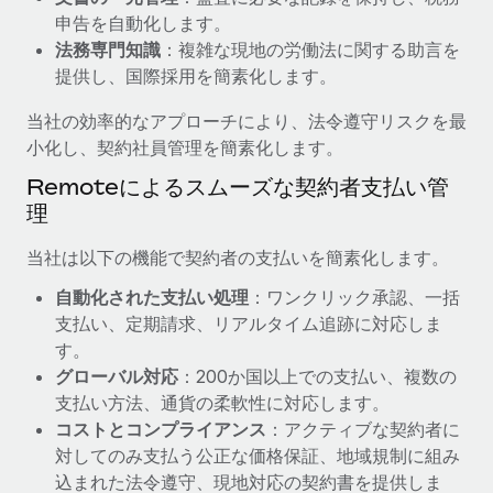
申告を自動化します。
福利厚生
詳細を見る
法務専門知識
：複雑な現地の労働法に関する助言を
ブログ
従業員の福利厚生を簡単に管理
提供し、国際採用を簡素化します。
Remoteの製品アップデート：GustoとXeroの統合お
当社の効率的なアプローチにより、法令遵守リスクを最
よびContractor Management Plus（契約社員管理
プラス）
小化し、契約社員管理を簡素化します。
Remoteの使命は、世界のどこにいても、あらゆる規模の企業が
Remoteによるスムーズな契約者支払い管
業務に最適な人材を採用し、管理し、給与を支給できるようにす
理
ることです。この数週間で、新しい統合、機能、改良点をリリー
当社は以下の機能で契約者の支払いを簡素化します。
スしました。...
自動化された支払い処理
：ワンクリック承認、一括
詳細を見る
支払い、定期請求、リアルタイム追跡に対応しま
す。
グローバル対応
：200か国以上での支払い、複数の
給与詐欺：種類、事例、ビジネスを守る方法
支払い方法、通貨の柔軟性に対応します。
給与, 賃金は詐欺の特に魅力的な標的です。多額の資金がシステ
コストとコンプライアンス
：アクティブな契約者に
ム間で頻繁に移動しているためです。このため、自社のビジネス
対してのみ支払う公正な価格保証、地域規制に組み
を保護することは極めて重要です。...
込まれた法令遵守、現地対応の契約書を提供しま