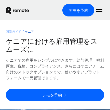
デモを予約
ホーム
国別ガイド
ケニア
製品
ケニアにおける雇用管理をス
ムーズに
ソリューション
グローバル雇用
グローバル給与処理
ケニアでの雇用をシンプルにできます。給与処理、福利
リソース
各国の制度に対応
コンプライアンス対応の給与処理を手軽に
厚生、税務、コンプライアンス、さらにはケニアチーム
国別ガイド
向けのストックオプションまで、使いやすいプラット
価格
ツールと計算ツール
Employer of Record（EOR）
/国別のグローバル雇用支援を検索する
フォームで一元管理できます。
グローバル展開をコストをかけずに実現
誤分類リスク判定ツール
米国州エクスプローラー
国別に従業員の誤分類リスクを確認する
Contractor of Record
米国の各州において採用プロセスを簡素化する
日本語
デモを予約
世界中の契約社員と法令を遵守して契約
従業員コスト計算ツール
Remoteを他社と比較
各国の総従業員コストを計算する
契約社員管理
English
他社と比較した、当社の強みを確認する