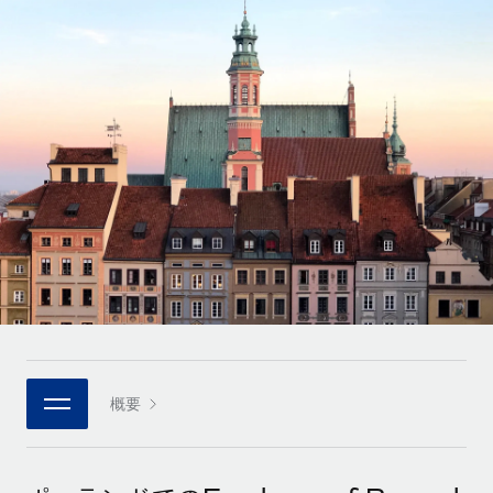
世界中の契約社員をオンボーディングし、管理
契約社員の報酬計算ツール
ログイン
Nederlands
グローバルな契約社員向けに、通貨オプションと支払スピー
PEO
成長の段階
ドを確認する
複雑な雇用関連業務を外部委託
Français
スタートアップ
成長中の企業向けのアジャイルなグローバルHR・給与処理ソ
REMOTEで学習
Deutsch
リューション
インフラ
リサーチおよびガイド
Remote統合
ミッドマーケット
Español
人事機能をワークフローにシームレスに統合する
活用事例
カスタマイズされた人事ソリューションでチームを拡大する
Italiano
プラットフォーム
HR用語集
企業
チームのための人事の基本機能を内蔵
大企業向けのグローバルHR
Português (Portugal)
チェックリストおよびテンプレート
接続
新しい
職務内容ライブラリ
日本語
当社のMCPを使用して、あらゆるAIツールをRemoteに接続
パートナーに登録
戦略的テクノロジーパートナー
ウェビナー
統合
概要
한국어
グローバルな人事機能を柔軟に自社プラットフォームへ統合
基本的なビジネスツールを活用して業務プロセスを効率化す
イベント
る
中文（简体）
パートナーとして登録
ニュースルーム