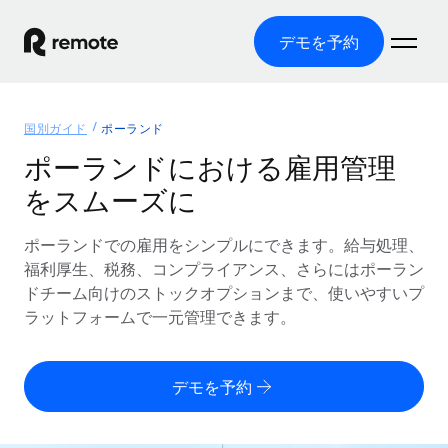
デモを予約
ホーム
国別ガイド
ポーランド
製品
ポーランドにおける雇用管理
をスムーズに
ソリューション
グローバル雇用
グローバル給与処理
ポーランドでの雇用をシンプルにできます。給与処理、
リソース
各国の制度に対応
コンプライアンス対応の給与処理を手軽に
福利厚生、税務、コンプライアンス、さらにはポーラン
国別ガイド
ドチーム向けのストックオプションまで、使いやすいプ
価格
ツールと計算ツール
Employer of Record（EOR）
/国別のグローバル雇用支援を検索する
ラットフォームで一元管理できます。
グローバル展開をコストをかけずに実現
誤分類リスク判定ツール
米国州エクスプローラー
国別に従業員の誤分類リスクを確認する
Contractor of Record
米国の各州において採用プロセスを簡素化する
日本語
デモを予約
世界中の契約社員と法令を遵守して契約
従業員コスト計算ツール
Remoteを他社と比較
各国の総従業員コストを計算する
契約社員管理
English
他社と比較した、当社の強みを確認する