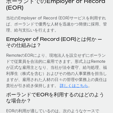
ポーランドでのEmployer of Record
当社とのパートナーシップの可能性を検討する
(EOR)
サービス
給与・人材情報
Remote Build
近日リリース予定
専門家に相談
当社のEmployer of Record (EOR)サービスを利用すれ
統合とAI自動化に関するコンサルティング
情報センター
グローバル人事・コンプライアンスの専門サポート
ば、ポーランドで優秀な人材を迅速かつ簡便に採用、管
理、給与支払いを行えます。
サポートを依頼する
バックグラウンドチェック
活用事例
Employer of Record (EOR)とは何か —
候補者の選考プロセスをシンプルに
すべてのリソースを表示する
その仕組みは？
Compliance Watchtower
RemoteのEORにより、現地法人を設立せずにポーラン
コンプライアンスリスクを先回りして対応
ブログ
ドで従業員を合法的に雇用できます。形式上はRemote
グローバル給与処理
が正式な雇用主となり、当社が法令遵守、給与処理、福
デバイス管理
利厚生（株式を含む）およびその他の人事業務を担当し
ITデバイスを世界規模で提供・管理
EORおよびPEO
ますが、雇用された人材の日々の管理や業務上の責任は
貴社が引き続き保持します。
詳しくはこちら
。
法人設立
契約社員管理
法令順守した法人をスピーディに設立
ポーランドでEORを利用するのはどのよう
税務
な場合か？
移住・転勤
ブログを読む
従業員の異動をスムーズに
EORの利用が適しているのは、次のようなケースで