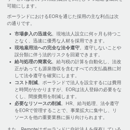
詳細を見る
可能にします。
ポーランドにおけるEORを通じた採用の主な利点は次
の通りです。
市場参入の迅速化
。現地法人設立に何ヶ月も待つこ
となく、迅速に優秀な人材を採用できます。
現地雇用法への完全な法令遵守
。遵守しないことや
誤分類に伴う法的リスクを回避できます。
給与処理の簡素化
。給与税の計算を自動化し、法改
正があっても源泉徴収を含むすべての支払義務に対
して法令遵守を確実にします。
コスト削減
。ポーランドで法人を設立するには費用
と時間がかかりますが、EORは法人登録の必要をな
くし、間接費用を削減します。
必要なリソースの削減
。HR、給与処理、法令遵守
をEORで管理することで、事業拡大に集中し、リ
ソースを他の重要業務に振り向けられます。
また、Remoteはポーランドに自社法人を保有している