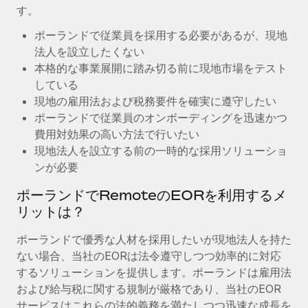
す。
福利厚生
ブログ
ポーランドで従業員を採用する必要があるが、現地
従業員の福利厚生を簡単に管理
法人を設立したくない
Remoteの製品アップデート：GustoとXeroの統合お
本格的な事業展開に踏み切る前に現地市場をテスト
よびContractor Management Plus（契約社員管理
している
プラス）
現地の雇用法および税務要件を確実に遵守したい
Remoteの使命は、世界のどこにいても、あらゆる規模の企業が
ポーランドで従業員のオンボーディングを迅速かつ
業務に最適な人材を採用し、管理し、給与を支給できるようにす
費用対効果の高い方法で行いたい
ることです。この数週間で、新しい統合、機能、改良点をリリー
現地法人を設立する前の一時的な採用ソリューショ
スしました。...
ンが必要
詳細を見る
ポーランドでRemoteのEORを利用するメ
リットは？
給与詐欺：種類、事例、ビジネスを守る方法
ポーランドで優秀な人材を採用したいが現地法人を持た
ない場合、当社のEORは法令遵守しつつ効率的に対応
給与, 賃金は詐欺の特に魅力的な標的です。多額の資金がシステ
するソリューションを提供します。ポーランドは雇用法
ム間で頻繁に移動しているためです。このため、自社のビジネス
および給与税に関する規制が厳格であり、当社のEOR
を保護することは極めて重要です。...
サービスはこれらの法的義務を満たしつつ迅速な成長を