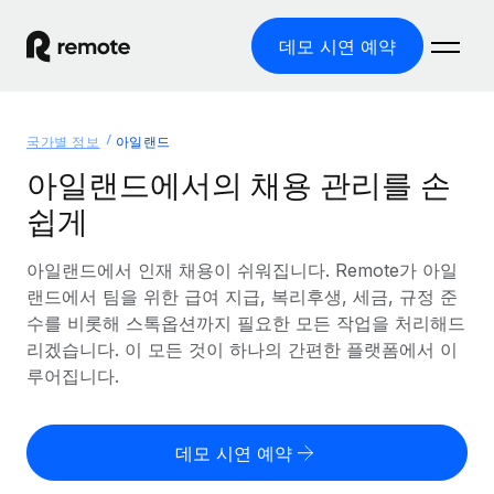
데모 시연 예약
홈
국가별 정보
아일랜드
제품
아일랜드에서의 채용 관리를 손
쉽게
솔루션
글로벌 고용
글로벌 급여
아일랜드에서 인재 채용이 쉬워집니다. Remote가 아일
리소스
글로벌 서비스 제공
규정을 준수하며 급여 지급을 손쉽게 처리
랜드에서 팀을 위한 급여 지급, 복리후생, 세금, 규정 준
국가별 정보
수를 비롯해 스톡옵션까지 필요한 모든 작업을 처리해드
요금
도구 및 계산기
기록상 고용주(EOR)
국가별 글로벌 채용 지원 알아보기
리겠습니다. 이 모든 것이 하나의 간편한 플랫폼에서 이
법인 설립 비용 없이 전 세계로 사업을 확장
오분류 리스크 평가 도구
루어집니다.
미국 주별 정보
국가별 직원 오분류 리스크 확인
기록상 계약자
미국 모든 주 전역에서 채용 업무를 간소화
한국어
전 세계에서 규정을 준수하며 계약자 고용
직원 비용 계산기
데모 시연 예약
Remote와 다른 솔루션 비교
국가별 총 인건비 계산
계약자 관리
English
다른 업체들과 비교해보기