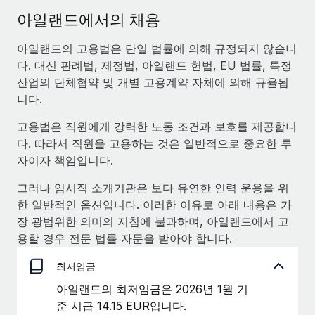
서비스
급여 및 인재 인사이트
Remote Build
곧 제공 예정
아일랜드에서의 채용
전문가 상담
통합 및 AI 자동화 컨설팅
인사이트 센터
아일랜드의 고용법은 단일 법률에 의해 규정되지 않습니
글로벌 인사 및 규정 준수 업무 처리에 전문가 지원 제공
다. 대신 판례법, 제정법, 아일랜드 헌법, EU 법률, 특정
지원받기
신원 조사
사례 연구
산업의 단체협약 및 개별 고용계약 자체에 의해 규율됩
채용 후보자 심사 프로세스 간소화
니다.
모든 리소스 보기
고용법은 직원에게 강력한 노동 조건과 보호를 제공합니
Compliance Watchtower
다. 따라서 직원을 고용하는 것은 일반적으로 중요한 투
규정 준수 관련 위험에 선제적으로 대응
블로그
자이자 책임입니다.
글로벌 급여
기기 관리
그러나 임시직 소개기관은 보다 유연한 인력 운용을 위
전 세계 IT 장비 제공 및 추적 관리
EOR 및 PEO
한 일반적인 옵션입니다. 이러한 이유로 아래 내용은 가
장 광범위한 의미의 지침에 불과하며, 아일랜드에서 고
법인 설립
계약자 관리
용할 경우 전문 법률 자문을 받아야 합니다.
법인 설립을 빠르고 준법적으로 지원
세금
최저임금
글로벌 인재 이동 및 전근
블로그 둘러보기
직원 해외 이전을 간편하게 처리
아일랜드의 최저임금은 2026년 1월 기
준 시급 14.15 EUR입니다.