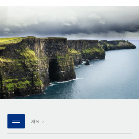
전 세계 계약자의 온보딩 및 관리
계약자 지급 계산기
로그인
Nederlands
글로벌 계약직을 위한 통화 옵션과 지급 소요 시간 확인
PEO
성장 단계
복잡한 고용 업무를 아웃소싱
Français
스타트업
REMOTE와 함께 배우기
성장하는 기업을 위한 민첩한 글로벌 HR 및 급여 솔루션
Deutsch
리서치 및 가이드
인프라
중견기업
Remote 통합
사례 연구
맞춤형 HR 솔루션으로 팀 확장
Español
HR을 워크플로에 매끄럽게 통합
HR 용어집
엔터프라이즈
Italiano
플랫폼
대기업을 위한 글로벌 HR
체크리스트 및 템플릿
팀을 위한 통합된 핵심 HR 기능
Português (Portugal)
직무 설명 라이브러리
연결
새로운
REMOTE 파트너 되기
日本語
MCP를 사용하여 모든 AI 도구를 Remote에 연결 가능
전략적 기술 파트너
웨비나
통합
플랫폼에 글로벌 HR을 유연하게 통합
한국어
이벤트
핵심 비즈니스 도구로 프로세스를 간소화
개요
파트너 되기
中文（简体）
뉴스룸
Remote와의 파트너십 기회 탐색