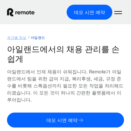
데모 시연 예약
홈
국가별 정보
아일랜드
제품
아일랜드에서의 채용 관리를 손
쉽게
솔루션
글로벌 고용
글로벌 급여
아일랜드에서 인재 채용이 쉬워집니다. Remote가 아일
리소스
글로벌 서비스 제공
규정을 준수하며 급여 지급을 손쉽게 처리
랜드에서 팀을 위한 급여 지급, 복리후생, 세금, 규정 준
국가별 정보
수를 비롯해 스톡옵션까지 필요한 모든 작업을 처리해드
요금
도구 및 계산기
기록상 고용주(EOR)
국가별 글로벌 채용 지원 알아보기
리겠습니다. 이 모든 것이 하나의 간편한 플랫폼에서 이
법인 설립 비용 없이 전 세계로 사업을 확장
오분류 리스크 평가 도구
루어집니다.
미국 주별 정보
국가별 직원 오분류 리스크 확인
기록상 계약자
미국 모든 주 전역에서 채용 업무를 간소화
한국어
전 세계에서 규정을 준수하며 계약자 고용
직원 비용 계산기
데모 시연 예약
Remote와 다른 솔루션 비교
국가별 총 인건비 계산
계약자 관리
English
다른 업체들과 비교해보기