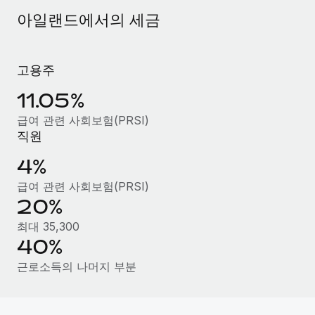
서비스
급여 및 인재 인사이트
Remote Build
곧 제공 예정
아일랜드에서의 세금
전문가 상담
통합 및 AI 자동화 컨설팅
인사이트 센터
글로벌 인사 및 규정 준수 업무 처리에 전문가 지원 제공
고용주
지원받기
신원 조사
사례 연구
11.05%
채용 후보자 심사 프로세스 간소화
모든 리소스 보기
AI 분야의 선구자인 Weaviate가 Remote와 협력하여
급여 관련 사회보험(PRSI)
조직 규모를 120% 성장시킨 방법
Compliance Watchtower
직원
규정 준수 관련 위험에 선제적으로 대응
블로그
Weaviate 한눈에 보기 Weaviate는 오픈 소스, AI 우선 인프라를
4%
구축합니다. 이 회사의 미션은 전 세계 개발자 및 운영자
글로벌 급여
기기 관리
(DevOps/MLOps)에게 AI 네이티브...
급여 관련 사회보험(PRSI)
전 세계 IT 장비 제공 및 추적 관리
EOR 및 PEO
20%
자세히 알아보기
법인 설립
계약자 관리
최대 35,300
법인 설립을 빠르고 준법적으로 지원
40%
세금
계약직 관리와 급여 업무를 위해 Remote와 전략적 파
근로소득의 나머지 부분
글로벌 인재 이동 및 전근
트너십을 맺은 Reverse Tech
블로그 둘러보기
직원 해외 이전을 간편하게 처리
Reverse Tech 한눈에 보기 건강 및 웰니스 스타트업인 Reverse
Tech는 Remote와 파트너십을 맺고 글로벌 계약직 인력 및 미국