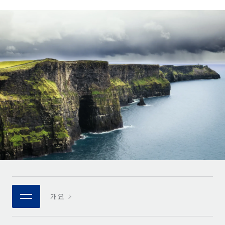
전 세계 계약자의 온보딩 및 관리
계약자 지급 계산기
로그인
Nederlands
글로벌 계약직을 위한 통화 옵션과 지급 소요 시간 확인
PEO
성장 단계
복잡한 고용 업무를 아웃소싱
Français
스타트업
REMOTE와 함께 배우기
성장하는 기업을 위한 민첩한 글로벌 HR 및 급여 솔루션
Deutsch
리서치 및 가이드
인프라
중견기업
Remote 통합
사례 연구
맞춤형 HR 솔루션으로 팀 확장
Español
HR을 워크플로에 매끄럽게 통합
HR 용어집
엔터프라이즈
Italiano
플랫폼
대기업을 위한 글로벌 HR
체크리스트 및 템플릿
팀을 위한 통합된 핵심 HR 기능
Português (Portugal)
직무 설명 라이브러리
연결
새로운
REMOTE 파트너 되기
日本語
MCP를 사용하여 모든 AI 도구를 Remote에 연결 가능
전략적 기술 파트너
웨비나
통합
플랫폼에 글로벌 HR을 유연하게 통합
한국어
이벤트
핵심 비즈니스 도구로 프로세스를 간소화
개요
파트너 되기
中文（简体）
뉴스룸
Remote와의 파트너십 기회 탐색