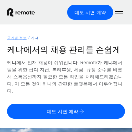
데모 시연 예약
홈
국가별 정보
케냐
제품
케냐에서의 채용 관리를 손쉽게
솔루션
글로벌 고용
케냐에서 인재 채용이 쉬워집니다. Remote가 케냐에서
팀을 위한 급여 지급, 복리후생, 세금, 규정 준수를 비롯
글로벌 급여
리소스
글로벌 서비스 제공
해 스톡옵션까지 필요한 모든 작업을 처리해드리겠습니
규정을 준수하며 급여 지급을 손쉽게 처리
다. 이 모든 것이 하나의 간편한 플랫폼에서 이루어집니
국가별 정보
요금
도구 및 계산기
기록상 고용주(EOR)
다.
국가별 글로벌 채용 지원 알아보기
법인 설립 비용 없이 전 세계로 사업을 확장
오분류 리스크 평가 도구
미국 주별 정보
국가별 직원 오분류 리스크 확인
기록상 계약자
미국 모든 주 전역에서 채용 업무를 간소화
데모 시연 예약
한국어
전 세계에서 규정을 준수하며 계약자 고용
직원 비용 계산기
Remote와 다른 솔루션 비교
국가별 총 인건비 계산
계약자 관리
English
다른 업체들과 비교해보기