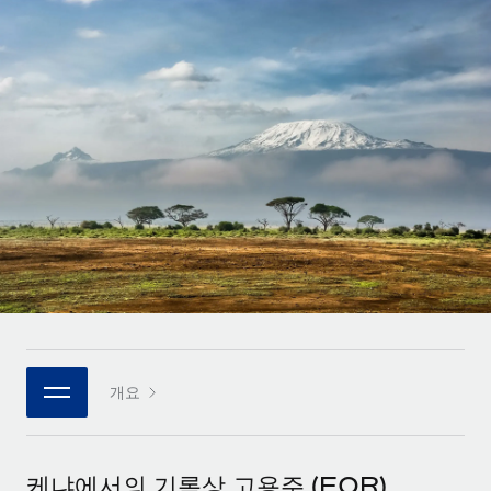
전 세계 계약자의 온보딩 및 관리
계약자 지급 계산기
로그인
Nederlands
글로벌 계약직을 위한 통화 옵션과 지급 소요 시간 확인
PEO
성장 단계
복잡한 고용 업무를 아웃소싱
Français
스타트업
REMOTE와 함께 배우기
성장하는 기업을 위한 민첩한 글로벌 HR 및 급여 솔루션
Deutsch
리서치 및 가이드
인프라
중견기업
Remote 통합
사례 연구
맞춤형 HR 솔루션으로 팀 확장
Español
HR을 워크플로에 매끄럽게 통합
HR 용어집
엔터프라이즈
Italiano
플랫폼
대기업을 위한 글로벌 HR
체크리스트 및 템플릿
팀을 위한 통합된 핵심 HR 기능
Português (Portugal)
직무 설명 라이브러리
연결
새로운
REMOTE 파트너 되기
日本語
MCP를 사용하여 모든 AI 도구를 Remote에 연결 가능
전략적 기술 파트너
웨비나
개요
통합
플랫폼에 글로벌 HR을 유연하게 통합
한국어
이벤트
핵심 비즈니스 도구로 프로세스를 간소화
파트너 되기
中文（简体）
뉴스룸
Remote와의 파트너십 기회 탐색
케냐에서의 기록상 고용주 (EOR)