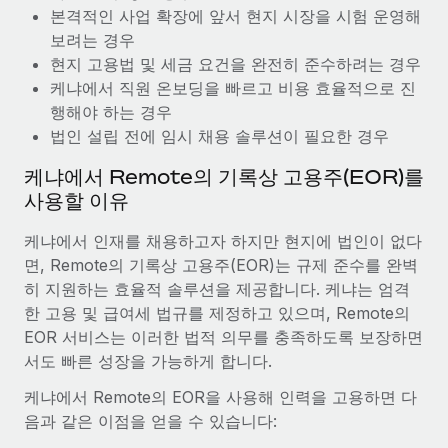
복리후생
본격적인 사업 확장에 앞서 현지 시장을 시험 운영해
블로그
손쉬운 직원 복리후생 관리
보려는 경우
현지 고용법 및 세금 요건을 완전히 준수하려는 경우
Remote 제품 관련 소식: Gusto 및 Xero와의 통합과
Remote Contractor Management Plus
케냐에서 직원 온보딩을 빠르고 비용 효율적으로 진
행해야 하는 경우
Remote의 사명은 모든 규모의 기업이 전 세계 어디서든 업무에 가
법인 설립 전에 임시 채용 솔루션이 필요한 경우
장 적합 사람을 찾아 채용 및 관리하고 급여를 지급하도록 돕는 것
입니다. 이를 위해 최근 몇 주 동안 새로운...
케냐에서 Remote의 기록상 고용주(EOR)를
사용할 이유
자세히 알아보기
케냐에서 인재를 채용하고자 하지만 현지에 법인이 없다
면, Remote의 기록상 고용주(EOR)는 규제 준수를 완벽
Shootsta가 Remote를 통해 네 개의 시장에서 글로벌
히 지원하는 효율적 솔루션을 제공합니다. 케냐는 엄격
채용을 확장한 방법
한 고용 및 급여세 법규를 제정하고 있으며, Remote의
비디오 콘텐츠를 활용한 마케팅이 계속해서 인기를 끌면서, 기업들
EOR 서비스는 이러한 법적 의무를 충족하도록 보장하면
에게는 흥미롭고 전문적인 비디오 제작이 어느 때보다 중요해졌습
서도 빠른 성장을 가능하게 합니다.
니다. 그러나 대부분의 회사들은 그렇게 높은 품질의...
케냐에서 Remote의 EOR을 사용해 인력을 고용하면 다
자세히 알아보기
음과 같은 이점을 얻을 수 있습니다: