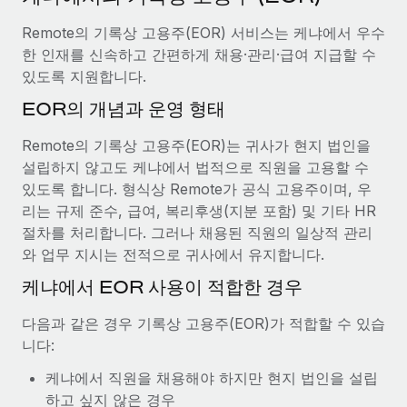
서비스
급여 및 인재 인사이트
Remote Build
곧 제공 예정
Remote의 기록상 고용주(EOR) 서비스는 케냐에서 우수
전문가 상담
통합 및 AI 자동화 컨설팅
인사이트 센터
한 인재를 신속하고 간편하게 채용·관리·급여 지급할 수
글로벌 인사 및 규정 준수 업무 처리에 전문가 지원 제공
있도록 지원합니다.
지원받기
신원 조사
사례 연구
EOR의 개념과 운영 형태
채용 후보자 심사 프로세스 간소화
모든 리소스 보기
Remote의 기록상 고용주(EOR)는 귀사가 현지 법인을
Compliance Watchtower
설립하지 않고도 케냐에서 법적으로 직원을 고용할 수
규정 준수 관련 위험에 선제적으로 대응
블로그
있도록 합니다. 형식상 Remote가 공식 고용주이며, 우
리는 규제 준수, 급여, 복리후생(지분 포함) 및 기타 HR
글로벌 급여
기기 관리
절차를 처리합니다. 그러나 채용된 직원의 일상적 관리
전 세계 IT 장비 제공 및 추적 관리
와 업무 지시는 전적으로 귀사에서 유지합니다.
EOR 및 PEO
케냐에서 EOR 사용이 적합한 경우
법인 설립
계약자 관리
법인 설립을 빠르고 준법적으로 지원
다음과 같은 경우 기록상 고용주(EOR)가 적합할 수 있습
세금
니다:
글로벌 인재 이동 및 전근
블로그 둘러보기
직원 해외 이전을 간편하게 처리
케냐에서 직원을 채용해야 하지만 현지 법인을 설립
하고 싶지 않은 경우