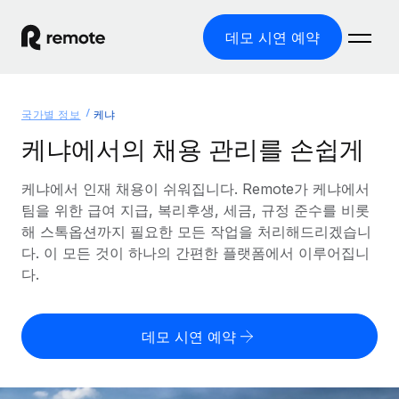
데모 시연 예약
홈
국가별 정보
케냐
제품
케냐에서의 채용 관리를 손쉽게
솔루션
글로벌 고용
케냐에서 인재 채용이 쉬워집니다. Remote가 케냐에서
팀을 위한 급여 지급, 복리후생, 세금, 규정 준수를 비롯
글로벌 급여
리소스
글로벌 서비스 제공
해 스톡옵션까지 필요한 모든 작업을 처리해드리겠습니
규정을 준수하며 급여 지급을 손쉽게 처리
다. 이 모든 것이 하나의 간편한 플랫폼에서 이루어집니
국가별 정보
요금
도구 및 계산기
기록상 고용주(EOR)
다.
국가별 글로벌 채용 지원 알아보기
법인 설립 비용 없이 전 세계로 사업을 확장
오분류 리스크 평가 도구
미국 주별 정보
국가별 직원 오분류 리스크 확인
기록상 계약자
미국 모든 주 전역에서 채용 업무를 간소화
데모 시연 예약
한국어
전 세계에서 규정을 준수하며 계약자 고용
직원 비용 계산기
Remote와 다른 솔루션 비교
국가별 총 인건비 계산
계약자 관리
English
다른 업체들과 비교해보기