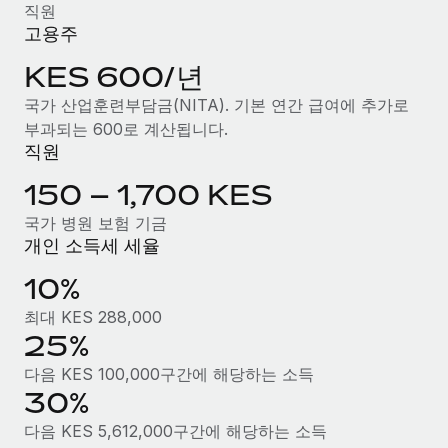
복리후생
직원
블로그
손쉬운 직원 복리후생 관리
고용주
Remote 제품 관련 소식: Gusto 및 Xero와의 통합과
KES 600/년
Remote Contractor Management Plus
국가 산업훈련부담금(NITA). 기본 연간 급여에 추가로
Remote의 사명은 모든 규모의 기업이 전 세계 어디서든 업무에 가
부과되는 600로 계산됩니다.
장 적합 사람을 찾아 채용 및 관리하고 급여를 지급하도록 돕는 것
직원
입니다. 이를 위해 최근 몇 주 동안 새로운...
150 – 1,700 KES
자세히 알아보기
국가 병원 보험 기금
개인 소득세 세율
Shootsta가 Remote를 통해 네 개의 시장에서 글로벌
10%
채용을 확장한 방법
최대 KES 288,000
비디오 콘텐츠를 활용한 마케팅이 계속해서 인기를 끌면서, 기업들
25%
에게는 흥미롭고 전문적인 비디오 제작이 어느 때보다 중요해졌습
다음 KES 100,000구간에 해당하는 소득
니다. 그러나 대부분의 회사들은 그렇게 높은 품질의...
30%
자세히 알아보기
다음 KES 5,612,000구간에 해당하는 소득