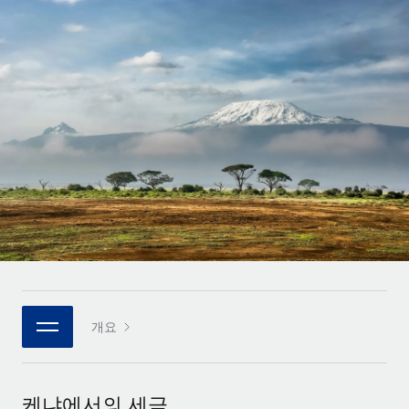
전 세계 계약자의 온보딩 및 관리
계약자 지급 계산기
로그인
Nederlands
글로벌 계약직을 위한 통화 옵션과 지급 소요 시간 확인
PEO
성장 단계
복잡한 고용 업무를 아웃소싱
Français
스타트업
REMOTE와 함께 배우기
성장하는 기업을 위한 민첩한 글로벌 HR 및 급여 솔루션
Deutsch
리서치 및 가이드
인프라
중견기업
Remote 통합
사례 연구
맞춤형 HR 솔루션으로 팀 확장
Español
HR을 워크플로에 매끄럽게 통합
HR 용어집
엔터프라이즈
Italiano
플랫폼
대기업을 위한 글로벌 HR
체크리스트 및 템플릿
팀을 위한 통합된 핵심 HR 기능
Português (Portugal)
직무 설명 라이브러리
연결
새로운
REMOTE 파트너 되기
日本語
MCP를 사용하여 모든 AI 도구를 Remote에 연결 가능
전략적 기술 파트너
웨비나
개요
통합
플랫폼에 글로벌 HR을 유연하게 통합
한국어
이벤트
핵심 비즈니스 도구로 프로세스를 간소화
파트너 되기
中文（简体）
뉴스룸
Remote와의 파트너십 기회 탐색
케냐에서의 세금