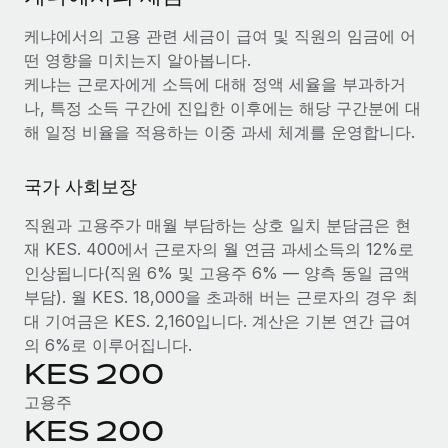
서비스
급여 및 인재 인사이트
Remote Build
곧 제공 예정
케냐에서의 고용 관련 세금이 급여 및 직원의 임금에 어
전문가 상담
통합 및 AI 자동화 컨설팅
인사이트 센터
떤 영향을 미치는지 알아봅니다.
글로벌 인사 및 규정 준수 업무 처리에 전문가 지원 제공
케냐는 근로자에게 소득에 대해 정액 세율을 부과하거
지원받기
나, 특정 소득 구간에 진입한 이후에는 해당 구간분에 대
신원 조사
사례 연구
해 일정 비율을 적용하는 이중 과세 체계를 운영합니다.
채용 후보자 심사 프로세스 간소화
모든 리소스 보기
Compliance Watchtower
국가 사회보장
규정 준수 관련 위험에 선제적으로 대응
블로그
직원과 고용주가 매월 부담하는 상호 일치 분담금은 현
글로벌 급여
재 KES. 400에서 근로자의 월 연금 과세소득의 12%로
기기 관리
인상됩니다(직원 6% 및 고용주 6% — 양측 동일 금액
전 세계 IT 장비 제공 및 추적 관리
EOR 및 PEO
부담). 월 KES. 18,000을 초과해 버는 근로자의 경우 최
법인 설립
대 기여금은 KES. 2,160입니다. 계산은 기본 연간 급여
계약자 관리
법인 설립을 빠르고 준법적으로 지원
의 6%로 이루어집니다.
세금
KES 200
글로벌 인재 이동 및 전근
고용주
블로그 둘러보기
직원 해외 이전을 간편하게 처리
KES 200