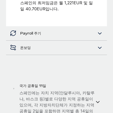
복리후생
스페인의 최저임금은 월 1,221EUR 및 일
블로그
손쉬운 직원 복리후생 관리
일 40.70EUR입니다.
Remote 제품 관련 소식: Gusto 및 Xero와의 통합과
Remote Contractor Management Plus
Remote의 사명은 모든 규모의 기업이 전 세계 어디서든 업무에 가
Payroll 주기
장 적합 사람을 찾아 채용 및 관리하고 급여를 지급하도록 돕는 것
입니다. 이를 위해 최근 몇 주 동안 새로운...
온보딩
자세히 알아보기
Shootsta가 Remote를 통해 네 개의 시장에서 글로벌
채용을 확장한 방법
비디오 콘텐츠를 활용한 마케팅이 계속해서 인기를 끌면서, 기업들
국가 공휴일 11일
에게는 흥미롭고 전문적인 비디오 제작이 어느 때보다 중요해졌습
스페인에는 자치 지역(안달루시아, 카탈루
니다. 그러나 대부분의 회사들은 그렇게 높은 품질의...
냐, 바스크 등)별로 다양한 지역 공휴일이
있으며, 각 지방자치단체가 지정하는 지역
자세히 알아보기
공휴일 2일을 포함하면 지역별 총 14일의