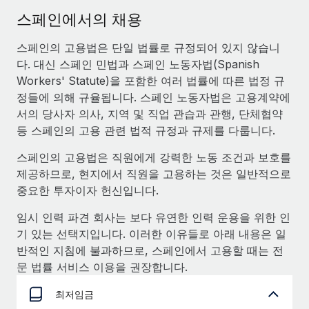
서비스
급여 및 인재 인사이트
Remote Build
곧 제공 예정
스페인에서의 채용
전문가 상담
통합 및 AI 자동화 컨설팅
인사이트 센터
스페인의 고용법은 단일 법률로 규정되어 있지 않습니
글로벌 인사 및 규정 준수 업무 처리에 전문가 지원 제공
다. 대신 스페인 민법과 스페인 노동자법(Spanish
지원받기
신원 조사
사례 연구
Workers' Statute)을 포함한 여러 법률에 따른 법정 규
채용 후보자 심사 프로세스 간소화
정들에 의해 규율됩니다. 스페인 노동자법은 고용계약에
모든 리소스 보기
서의 당사자 의사, 지역 및 직업 관습과 관행, 단체협약
Compliance Watchtower
등 스페인의 고용 관련 법적 규정과 규제를 다룹니다.
규정 준수 관련 위험에 선제적으로 대응
블로그
스페인의 고용법은 직원에게 강력한 노동 조건과 보호를
글로벌 급여
기기 관리
제공하므로, 현지에서 직원을 고용하는 것은 일반적으로
전 세계 IT 장비 제공 및 추적 관리
중요한 투자이자 헌신입니다.
EOR 및 PEO
임시 인력 파견 회사는 보다 유연한 인력 운용을 위한 인
법인 설립
계약자 관리
기 있는 선택지입니다. 이러한 이유들로 아래 내용은 일
법인 설립을 빠르고 준법적으로 지원
세금
반적인 지침에 불과하므로, 스페인에서 고용할 때는 전
글로벌 인재 이동 및 전근
문 법률 서비스 이용을 권장합니다.
블로그 둘러보기
직원 해외 이전을 간편하게 처리
최저임금