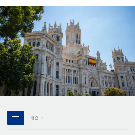
전 세계 계약자의 온보딩 및 관리
계약자 지급 계산기
로그인
Nederlands
글로벌 계약직을 위한 통화 옵션과 지급 소요 시간 확인
PEO
성장 단계
복잡한 고용 업무를 아웃소싱
Français
스타트업
REMOTE와 함께 배우기
성장하는 기업을 위한 민첩한 글로벌 HR 및 급여 솔루션
Deutsch
리서치 및 가이드
인프라
중견기업
Remote 통합
사례 연구
맞춤형 HR 솔루션으로 팀 확장
Español
HR을 워크플로에 매끄럽게 통합
HR 용어집
엔터프라이즈
Italiano
플랫폼
대기업을 위한 글로벌 HR
체크리스트 및 템플릿
팀을 위한 통합된 핵심 HR 기능
Português (Portugal)
직무 설명 라이브러리
연결
새로운
REMOTE 파트너 되기
日本語
MCP를 사용하여 모든 AI 도구를 Remote에 연결 가능
전략적 기술 파트너
웨비나
통합
플랫폼에 글로벌 HR을 유연하게 통합
한국어
이벤트
핵심 비즈니스 도구로 프로세스를 간소화
개요
파트너 되기
中文（简体）
뉴스룸
Remote와의 파트너십 기회 탐색