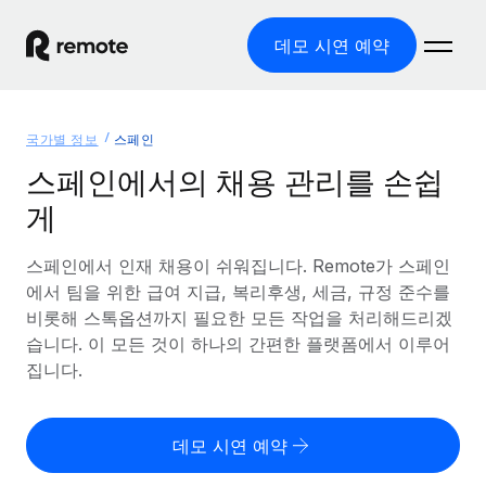
데모 시연 예약
홈
국가별 정보
스페인
제품
스페인에서의 채용 관리를 손쉽
게
솔루션
글로벌 고용
글로벌 급여
스페인에서 인재 채용이 쉬워집니다. Remote가 스페인
리소스
글로벌 서비스 제공
규정을 준수하며 급여 지급을 손쉽게 처리
에서 팀을 위한 급여 지급, 복리후생, 세금, 규정 준수를
국가별 정보
비롯해 스톡옵션까지 필요한 모든 작업을 처리해드리겠
요금
도구 및 계산기
기록상 고용주(EOR)
국가별 글로벌 채용 지원 알아보기
습니다. 이 모든 것이 하나의 간편한 플랫폼에서 이루어
법인 설립 비용 없이 전 세계로 사업을 확장
오분류 리스크 평가 도구
집니다.
미국 주별 정보
국가별 직원 오분류 리스크 확인
기록상 계약자
미국 모든 주 전역에서 채용 업무를 간소화
한국어
전 세계에서 규정을 준수하며 계약자 고용
직원 비용 계산기
데모 시연 예약
Remote와 다른 솔루션 비교
국가별 총 인건비 계산
계약자 관리
English
다른 업체들과 비교해보기