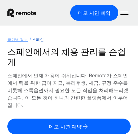
데모 시연 예약
홈
국가별 정보
스페인
제품
스페인에서의 채용 관리를 손쉽
게
솔루션
글로벌 고용
글로벌 급여
스페인에서 인재 채용이 쉬워집니다. Remote가 스페인
리소스
글로벌 서비스 제공
규정을 준수하며 급여 지급을 손쉽게 처리
에서 팀을 위한 급여 지급, 복리후생, 세금, 규정 준수를
국가별 정보
비롯해 스톡옵션까지 필요한 모든 작업을 처리해드리겠
요금
도구 및 계산기
기록상 고용주(EOR)
국가별 글로벌 채용 지원 알아보기
습니다. 이 모든 것이 하나의 간편한 플랫폼에서 이루어
법인 설립 비용 없이 전 세계로 사업을 확장
오분류 리스크 평가 도구
집니다.
미국 주별 정보
국가별 직원 오분류 리스크 확인
기록상 계약자
미국 모든 주 전역에서 채용 업무를 간소화
한국어
전 세계에서 규정을 준수하며 계약자 고용
직원 비용 계산기
데모 시연 예약
Remote와 다른 솔루션 비교
국가별 총 인건비 계산
계약자 관리
English
다른 업체들과 비교해보기