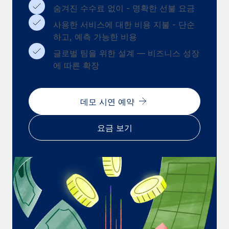
복리후생
숨겨진 수수료 없이 - 명확한 선불 요금
블로그
급여 관리를 통해 국제 노동법...
손쉬운 직원 복리후생 관리
사용한 서비스에 대한 비용 지불 - 단순
자세히 알아보기
Remote 제품 관련 소식: Gusto 및 Xero와의 통합과
하고, 예측 가능한 비용
Remote Contractor Management Plus
글로벌 팀을 위한 설계 — 비즈니스 성장
Remote의 사명은 모든 규모의 기업이 전 세계 어디서든 업무에 가
에 따른 확장
장 적합 사람을 찾아 채용 및 관리하고 급여를 지급하도록 돕는 것
입니다. 이를 위해 최근 몇 주 동안 새로운...
데모 시연 예약
자세히 알아보기
요금 보기
Shootsta가 Remote를 통해 네 개의 시장에서 글로벌
채용을 확장한 방법
비디오 콘텐츠를 활용한 마케팅이 계속해서 인기를 끌면서, 기업들
에게는 흥미롭고 전문적인 비디오 제작이 어느 때보다 중요해졌습
니다. 그러나 대부분의 회사들은 그렇게 높은 품질의...
자세히 알아보기