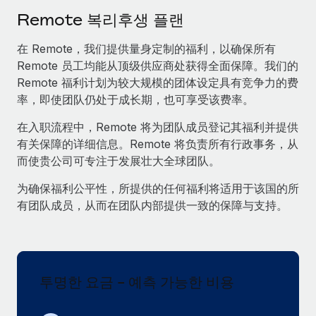
서비스
급여 및 인재 인사이트
Remote Build
곧 제공 예정
Remote 복리후생 플랜
전문가 상담
통합 및 AI 자동화 컨설팅
인사이트 센터
在 Remote，我们提供量身定制的福利，以确保所有
글로벌 인사 및 규정 준수 업무 처리에 전문가 지원 제공
Remote 员工均能从顶级供应商处获得全面保障。我们的
지원받기
신원 조사
사례 연구
Remote 福利计划为较大规模的团体设定具有竞争力的费
채용 후보자 심사 프로세스 간소화
率，即使团队仍处于成长期，也可享受该费率。
모든 리소스 보기
AI 분야의 선구자인 Weaviate가 Remote와 협력하여
在入职流程中，Remote 将为团队成员登记其福利并提供
조직 규모를 120% 성장시킨 방법
Compliance Watchtower
有关保障的详细信息。Remote 将负责所有行政事务，从
규정 준수 관련 위험에 선제적으로 대응
블로그
Weaviate 한눈에 보기 Weaviate는 오픈 소스, AI 우선 인프라를
而使贵公司可专注于发展壮大全球团队。
구축합니다. 이 회사의 미션은 전 세계 개발자 및 운영자
글로벌 급여
기기 관리
(DevOps/MLOps)에게 AI 네이티브...
为确保福利公平性，所提供的任何福利将适用于该国的所
전 세계 IT 장비 제공 및 추적 관리
EOR 및 PEO
有团队成员，从而在团队内部提供一致的保障与支持。
자세히 알아보기
법인 설립
계약자 관리
법인 설립을 빠르고 준법적으로 지원
세금
계약직 관리와 급여 업무를 위해 Remote와 전략적 파
글로벌 인재 이동 및 전근
트너십을 맺은 Reverse Tech
투명한 요금 - 예측 가능한 비용
블로그 둘러보기
직원 해외 이전을 간편하게 처리
Reverse Tech 한눈에 보기 건강 및 웰니스 스타트업인 Reverse
Tech는 Remote와 파트너십을 맺고 글로벌 계약직 인력 및 미국