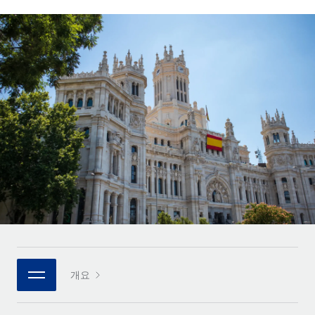
전 세계 계약자의 온보딩 및 관리
계약자 지급 계산기
로그인
Nederlands
글로벌 계약직을 위한 통화 옵션과 지급 소요 시간 확인
PEO
성장 단계
복잡한 고용 업무를 아웃소싱
Français
스타트업
REMOTE와 함께 배우기
성장하는 기업을 위한 민첩한 글로벌 HR 및 급여 솔루션
Deutsch
리서치 및 가이드
인프라
중견기업
Remote 통합
사례 연구
맞춤형 HR 솔루션으로 팀 확장
Español
HR을 워크플로에 매끄럽게 통합
HR 용어집
엔터프라이즈
Italiano
플랫폼
대기업을 위한 글로벌 HR
체크리스트 및 템플릿
팀을 위한 통합된 핵심 HR 기능
Português (Portugal)
직무 설명 라이브러리
연결
새로운
REMOTE 파트너 되기
日本語
MCP를 사용하여 모든 AI 도구를 Remote에 연결 가능
전략적 기술 파트너
웨비나
통합
플랫폼에 글로벌 HR을 유연하게 통합
한국어
이벤트
핵심 비즈니스 도구로 프로세스를 간소화
개요
파트너 되기
中文（简体）
뉴스룸
Remote와의 파트너십 기회 탐색