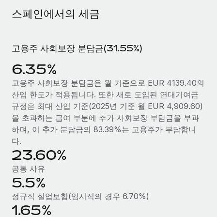
서비스
급여 및 인재 인사이트
Remote Build
곧 제공 예정
스페인에서의 세금
전문가 상담
통합 및 AI 자동화 컨설팅
인사이트 센터
글로벌 인사 및 규정 준수 업무 처리에 전문가 지원 제공
고용주 사회보장 분담금(31.55%)
지원받기
신원 조사
사례 연구
6.35%
채용 후보자 심사 프로세스 간소화
모든 리소스 보기
AI 분야의 선구자인 Weaviate가 Remote와 협력하여
고용주 사회보장 분담금은 월 기준으로 EUR 4139.40의
조직 규모를 120% 성장시킨 방법
Compliance Watchtower
산입 한도가 적용됩니다. 또한 새로 도입된 연대기여금
규정 준수 관련 위험에 선제적으로 대응
블로그
Weaviate 한눈에 보기 Weaviate는 오픈 소스, AI 우선 인프라를
규정은 최대 산입 기준(2025년 기준 월 EUR 4,909.60)
구축합니다. 이 회사의 미션은 전 세계 개발자 및 운영자
글로벌 급여
을 초과하는 급여 부분에 추가 사회보장 부담금을 부과
기기 관리
(DevOps/MLOps)에게 AI 네이티브...
하며, 이 추가 분담금의 83.39%는 고용주가 부담합니
전 세계 IT 장비 제공 및 추적 관리
EOR 및 PEO
다.
자세히 알아보기
23.60%
법인 설립
계약자 관리
법인 설립을 빠르고 준법적으로 지원
공통 사유
세금
5.5%
계약직 관리와 급여 업무를 위해 Remote와 전략적 파
글로벌 인재 이동 및 전근
트너십을 맺은 Reverse Tech
블로그 둘러보기
정규직 실업보험(임시직의 경우 6.70%)
직원 해외 이전을 간편하게 처리
Reverse Tech 한눈에 보기 건강 및 웰니스 스타트업인 Reverse
1.65%
Tech는 Remote와 파트너십을 맺고 글로벌 계약직 인력 및 미국