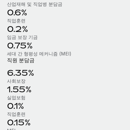
복리후생
산업재해 및 직업병 분담금
블로그
급여 관리를 통해 국제 노동법...
손쉬운 직원 복리후생 관리
0.6%
자세히 알아보기
Remote 제품 관련 소식: Gusto 및 Xero와의 통합과
직업훈련
Remote Contractor Management Plus
0.2%
Remote의 사명은 모든 규모의 기업이 전 세계 어디서든 업무에 가
임금 보장 기금
장 적합 사람을 찾아 채용 및 관리하고 급여를 지급하도록 돕는 것
0.75%
입니다. 이를 위해 최근 몇 주 동안 새로운...
세대 간 형평성 메커니즘 (MEI)
직원 분담금
자세히 알아보기
6.35%
Shootsta가 Remote를 통해 네 개의 시장에서 글로벌
사회보장
채용을 확장한 방법
1.55%
비디오 콘텐츠를 활용한 마케팅이 계속해서 인기를 끌면서, 기업들
실업보험
에게는 흥미롭고 전문적인 비디오 제작이 어느 때보다 중요해졌습
0.1%
니다. 그러나 대부분의 회사들은 그렇게 높은 품질의...
직업훈련
0.15%
자세히 알아보기