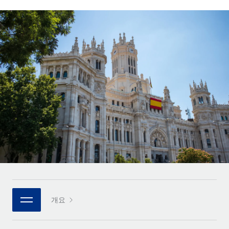
전 세계 계약자의 온보딩 및 관리
계약자 지급 계산기
로그인
Nederlands
글로벌 계약직을 위한 통화 옵션과 지급 소요 시간 확인
PEO
성장 단계
복잡한 고용 업무를 아웃소싱
Français
스타트업
REMOTE와 함께 배우기
성장하는 기업을 위한 민첩한 글로벌 HR 및 급여 솔루션
Deutsch
리서치 및 가이드
인프라
중견기업
Remote 통합
사례 연구
맞춤형 HR 솔루션으로 팀 확장
Español
HR을 워크플로에 매끄럽게 통합
HR 용어집
엔터프라이즈
Italiano
플랫폼
대기업을 위한 글로벌 HR
체크리스트 및 템플릿
팀을 위한 통합된 핵심 HR 기능
Português (Portugal)
직무 설명 라이브러리
연결
새로운
REMOTE 파트너 되기
日本語
MCP를 사용하여 모든 AI 도구를 Remote에 연결 가능
전략적 기술 파트너
웨비나
통합
플랫폼에 글로벌 HR을 유연하게 통합
한국어
이벤트
핵심 비즈니스 도구로 프로세스를 간소화
개요
파트너 되기
中文（简体）
뉴스룸
Remote와의 파트너십 기회 탐색