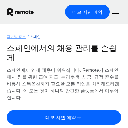
데모 시연 예약
홈
국가별 정보
스페인
제품
스페인에서의 채용 관리를 손쉽
게
솔루션
글로벌 고용
글로벌 급여
스페인에서 인재 채용이 쉬워집니다. Remote가 스페인
리소스
글로벌 서비스 제공
규정을 준수하며 급여 지급을 손쉽게 처리
에서 팀을 위한 급여 지급, 복리후생, 세금, 규정 준수를
국가별 정보
비롯해 스톡옵션까지 필요한 모든 작업을 처리해드리겠
요금
도구 및 계산기
기록상 고용주(EOR)
국가별 글로벌 채용 지원 알아보기
습니다. 이 모든 것이 하나의 간편한 플랫폼에서 이루어
법인 설립 비용 없이 전 세계로 사업을 확장
오분류 리스크 평가 도구
집니다.
미국 주별 정보
국가별 직원 오분류 리스크 확인
기록상 계약자
미국 모든 주 전역에서 채용 업무를 간소화
한국어
전 세계에서 규정을 준수하며 계약자 고용
직원 비용 계산기
데모 시연 예약
Remote와 다른 솔루션 비교
국가별 총 인건비 계산
계약자 관리
English
다른 업체들과 비교해보기