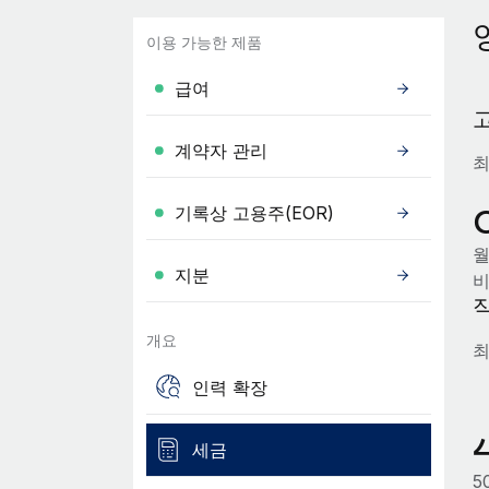
이용 가능한 제품
급여
계약자 관리
최
기록상 고용주(EOR)
월
지분
비
개요
최
인력 확장
세금
5