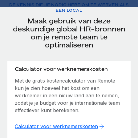
Zzp'ers internationaal onboarden en beheren
Betalingscalculator voor zzp'ers
DE KENNIS DIE JE NODIG HEBT OM TE WERVEN ALS
Inloggen
EEN LOCAL
Nederlands
Ontdek valuta-opties en betaalsnelheden voor
PEO
GROEIFASE
internationale zzp'ers
Maak gebruik van deze
Ingewikkelde HR-taken eenvoudig uitbesteden
Français
Start-ups
deskundige global HR-bronnen
Flexibele global HR en payroll solutions voor groeiende
om je remote team te
LEREN MET REMOTE
Deutsch
bedrijven
INFRASTRUCTUUR
optimaliseren
Onderzoek en gidsen
Remote Embedded
Mid-market
Español
HR naadloos in workflows integreren
Casestudy's
Teams uitbreiden met HR solutions op maat
Calculator voor werknemerskosten
Italiano
Platform
HR-woordenlijst
Enterprise
Met de gratis kostencalculator van Remote
Ingebouwde essentiële HR-functies voor je team
Global HR voor grote bedrijven
Português (Portugal)
Checklists en templates
kun je zien hoeveel het kost om een
Verbinden
Nieuw
werknemer in een nieuw land aan te nemen,
Bibliotheek met functiebeschrijvingen
日本語
AI-tools koppelen aan Remote met onze MCP
WERK MET ONS SAMEN
zodat je je budget voor je internationale team
effectiever kunt berekenen.
Strategische technologiepartners
Webinars
Integraties
한국어
Integreer global HR flexibel in je platform
Processen stroomlijnen met essentiële zakelijke tools
Evenementen
Calculator voor werknemerskosten
中文（简体）
Een partner worden
Newsroom