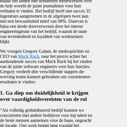
maakt om samen met honderden medewerkers over
de hele wereld de juiste journalisten voor hun
verhalen te vinden. Het bedrijf heeft met succes 35
ingenieurs aangenomen in de afgelopen twee jaar,
met een bewaarbeleid tarief van 98%. Daarvan is
bijna een derde doorverwezen door het interne
engineeringteam van het bedrijf, waaruit de mate
van tevredenheid en loyaliteit van werknemers
blijkt.
We vroegen Gregory Galant, de medeoprichter en
CEO van
Muck Rack
, naar het proces achter het
aanhoudende succes van Muck Rack bij het vinden
van de juiste software engineers voor hun functies.
Gregory verdeelt drie verschillende stappen die
werving teams kunnen gebruiken om consistentere
resultaten te vinden:
1. Ga diep om duidelijkheid te krijgen
over vaardigheidsvereisten van de rol
“Als volledig gedistribueerd bedrijf kunnen we
concurreren met andere bedrijven voor top talent en
de beste mensen aannemen voor de baan, ongeacht
de locatie. Ons werk begint lang voordat het