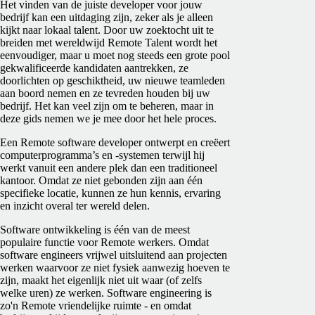
Het vinden van de juiste developer voor jouw
bedrijf kan een uitdaging zijn, zeker als je alleen
kijkt naar lokaal talent. Door uw zoektocht uit te
breiden met wereldwijd Remote Talent wordt het
eenvoudiger, maar u moet nog steeds een grote pool
gekwalificeerde kandidaten aantrekken, ze
doorlichten op geschiktheid, uw nieuwe teamleden
aan boord nemen en ze tevreden houden bij uw
bedrijf. Het kan veel zijn om te beheren, maar in
deze gids nemen we je mee door het hele proces.
Een Remote software developer ontwerpt en creëert
computerprogramma’s en -systemen terwijl hij
werkt vanuit een andere plek dan een traditioneel
kantoor. Omdat ze niet gebonden zijn aan één
specifieke locatie, kunnen ze hun kennis, ervaring
en inzicht overal ter wereld delen.
Software ontwikkeling is één van de meest
populaire functie voor Remote werkers. Omdat
software engineers vrijwel uitsluitend aan projecten
werken waarvoor ze niet fysiek aanwezig hoeven te
zijn, maakt het eigenlijk niet uit waar (of zelfs
welke uren) ze werken. Software engineering is
zo'n Remote vriendelijke ruimte - en omdat