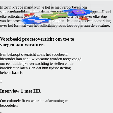
In zo’n krappe markt kun je het je niet veroorloven om
supersterkandidaten door de mazen van het net te laten glippen. Houd
elke sollicitant betrokken door duidelijkheid te geven over elke stap
van het proces en de betrokken tijdlijnen. Je kunt zelfs een opmerking
over het formaat van het sollicitatieproces toevoegen aan de vacature.
Voorbeeld procesoverzicht om toe te
voegen aan vacatures
Een beknopt overzicht zoals het voorbeeld
hieronder kan aan uw vacature worden toegevoegd
om een duidelijke verwachting te stellen en de
kandidaat te laten zien dat hun tijdsbesteding
beheersbaar is:
1
Interview 1 met HR
Om culturele fit en waarden afstemming te
beoordelen