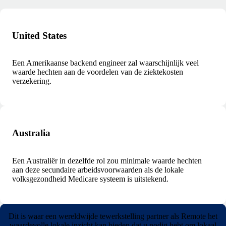
United States
Een Amerikaanse backend engineer zal waarschijnlijk veel
waarde hechten aan de voordelen van de ziektekosten
verzekering.
Australia
Een Australiër in dezelfde rol zou minimale waarde hechten
aan deze secundaire arbeidsvoorwaarden als de lokale
volksgezondheid Medicare systeem is uitstekend.
Dit is waar een wereldwijde tewerkstelling partner als Remote het
waardevolle lokale inzicht kan bieden dat u nodig hebt om lokaal