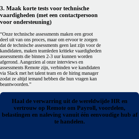
3. Maak korte tests voor technische
vaardigheden (met een contactpersoon
voor ondersteuning)
“Onze technische assessments maken een groot
deel uit van ons proces, maar om ervoor te zorgen
dat de technische assessments geen last zijn voor de
kandidaten, maken teamleden kritieke vaardigheden
assessments die binnen 2-3 uur kunnen worden
afgerond. Aangezien al onze interviews en
assessments Remote zijn, verbinden we kandidaten
via Slack met het talent team en de hiring manager
zodat ze altijd iemand hebben die hun vragen kan
beantwoorden.”
Haal de verwarring uit de wereldwijde HR en
vertrouw op Remote om Payroll, voordelen,
belastingen en naleving vanuit één eenvoudige hub af
te handelen.