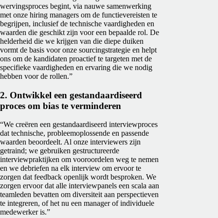
wervingsproces begint, via nauwe samenwerking
met onze hiring managers om de functievereisten te
begrijpen, inclusief de technische vaardigheden en
waarden die geschikt zijn voor een bepaalde rol. De
helderheid die we krijgen van die diepe duiken
vormt de basis voor onze sourcingstrategie en helpt
ons om de kandidaten proactief te targeten met de
specifieke vaardigheden en ervaring die we nodig
hebben voor de rollen.”
2. Ontwikkel een gestandaardiseerd
proces om bias te verminderen
“We creëren een gestandaardiseerd interviewproces
dat technische, probleemoplossende en passende
waarden beoordeelt. Al onze interviewers zijn
getraind; we gebruiken gestructureerde
interviewpraktijken om vooroordelen weg te nemen
en we debriefen na elk interview om ervoor te
zorgen dat feedback openlijk wordt besproken. We
zorgen ervoor dat alle interviewpanels een scala aan
teamleden bevatten om diversiteit aan perspectieven
te integreren, of het nu een manager of individuele
medewerker is.”