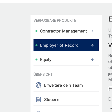
VERFÜGBARE PRODUKTE
U
Contractor Management
T
W
Employer of Record
R
Equity
o
ü
j
ÜBERSICHT
Mi
Erweitere dein Team
F
E
Steuern