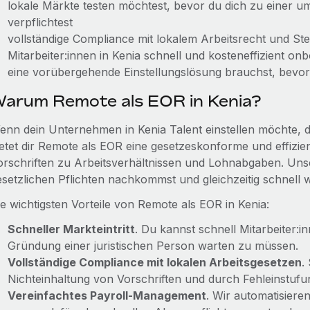
lokale Märkte testen möchtest, bevor du dich zu einer 
verpflichtest
vollständige Compliance mit lokalem Arbeitsrecht und Steu
Mitarbeiter:innen in Kenia schnell und kosteneffizient o
eine vorübergehende Einstellungslösung brauchst, bevor 
arum Remote als EOR in Kenia?
enn dein Unternehmen in Kenia Talent einstellen möchte, do
ietet dir Remote als EOR eine gesetzeskonforme und effizien
orschriften zu Arbeitsverhältnissen und Lohnabgaben. Unser
esetzlichen Pflichten nachkommst und gleichzeitig schnell
ie wichtigsten Vorteile von Remote als EOR in Kenia:
Schneller Markteintritt
. Du kannst schnell Mitarbeiter:i
Gründung einer juristischen Person warten zu müssen.
Vollständige Compliance mit lokalen Arbeitsgesetzen
.
Nichteinhaltung von Vorschriften und durch Fehleinstufu
Vereinfachtes Payroll‑Management
. Wir automatisier