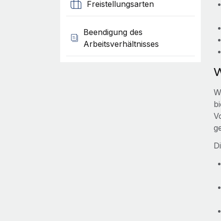
Freistellungsarten
Beendigung des
Arbeitsverhältnisses
W
W
b
V
g
D