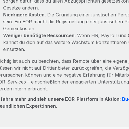
sorgen dafür, dass du allen Abzugspflichten gesetzesko
Gesetze ändern.
Niedrigere Kosten
. Die Gründung einer juristischen Per
sein. Ein EOR macht die Registrierung einer juristischen P
Gemeinkosten.
Weniger benötigte Ressourcen
. Wenn HR, Payroll und
kannst du dich auf das weitere Wachstum konzentrieren 
einsetzen.
ichtig ist auch zu beachten, dass Remote über eine eigene j
üssen wir nicht auf Drittanbieter zurückgreifen, die Verzö
erursachen können und eine negative Erfahrung für Mitarbe
OR‑Services – einschließlich der engagierten Unterstützung
erden intern erbracht.
rfahre mehr und sieh unsere EOR-Plattform in Aktion:
Bu
reundlichen Expert:innen.