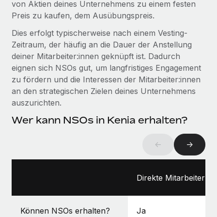
von Aktien deines Unternehmens zu einem festen
globalen Content-Agentur mit Remote
Niederlassungen
Den Blog erkunden
Preis zu kaufen, dem Ausübungspreis.
Auf einen Blick Erfahre mehr über die unglaubliche
Mobilität und Relocation
Transformation einer weltweit erfolgreichen...
Dies erfolgt typischerweise nach einem Vesting-
Mühelose Relocation von Mitarbeiter:innen
Zeitraum, der häufig an die Dauer der Anstellung
BLOG
Mehr erfahren
deiner Mitarbeiter:innen geknüpft ist. Dadurch
Benefits
eignen sich NSOs gut, um langfristiges Engagement
Neues zu Remote-Produkten: Integration mit
Mühelose Verwaltung von Benefits
Gusto und Zero und Contractor Management
zu fördern und die Interessen der Mitarbeiter:innen
Plus
an den strategischen Zielen deines Unternehmens
auszurichten.
Auch im neuen Jahr wollen wir bei Remote Unternehmen
aller Größen dabei unterstützen, die beste...
Wer kann NSOs in Kenia erhalten?
Mehr erfahren
←
→
Wie Phiture 55 Mitarbeiter:innen in 19 Ländern
mit Remote verwaltet
Direkte Mitarbeiter:in
Phiture ist der unumstrittene Marktführer im Bereich der
Wachstumsberatung für mobile Apps. Das...
Können NSOs erhalten?
Ja