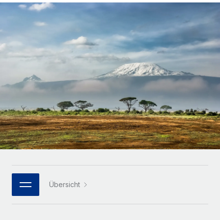
Globales Onboarding und Verwalten von
Gesamtbeschäftigungskosten
Anmelden
Freelancer:innen
Nederlands
WACHSTUMSPHASE
Honorarzahlungen berechnen
PEO
Français
Informationen zu möglichen Währungen und
Startups
Auslagern von komplexen HR-Aufgaben
Abwicklungsfristen für globale Freelancer:innen
Agile HR- und Payroll-Lösungen für wachsende
Deutsch
Unternehmen
INFRASTRUKTUR
LERNEN MIT REMOTE
Mittelstand
Español
Remote Embedded
Maßgeschneiderte HR-Lösungen, um Teams zu
Forschung und Leitfäden
Nahtlose Integration der HR in bestehende Abläufe
vergrößern
Italiano
Fallstudien
Plattform
Enterprise
Português (Portugal)
Integrierte HR-Kernfunktionen für dein Team
HR-Glossar
Globale HR für Konzerne und Großunternehmen
Verknüpfen
Neu
日本語
Checklisten und Vorlagen
Verknüpfung beliebiger KI-Tools mit Remote über unser
PARTNER WERDEN
Bibliothek für Stellenbeschreibungen
한국어
MCP
Übersicht
Strategische Technologiepartner
Webinare
Integrationen
Flexible Einbettung von Global-HR-Funktionen in deine
中文（简体）
Plattform
Prozessoptimierung mit unverzichtbaren Business-