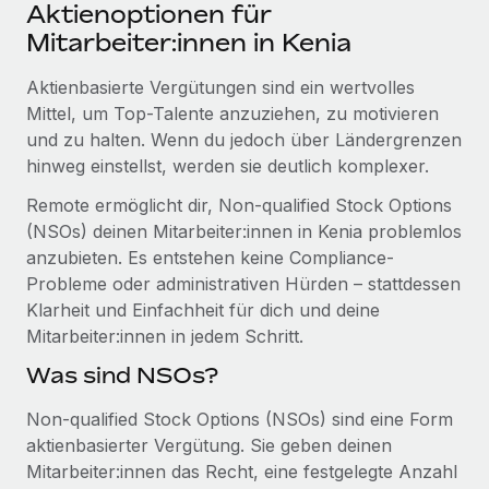
Events
Aktienoptionen für
Tools
Partner werden
Mitarbeiter:innen in Kenia
Newsroom
Entdecke die Möglichkeiten einer Partnerschaft
Aktienbasierte Vergütungen sind ein wertvolles
DIENSTLEISTUNGEN
Informationen zu Gehältern und Qualifikationen
Remote Build
Demnächst verfügbar
Mittel, um Top-Talente anzuziehen, zu motivieren
Frag unsere Expert:innen
Beratung zu Integrationen und KI-Automatisierung
und zu halten. Wenn du jedoch über Ländergrenzen
Insights Center
Hilfe von Expert:innen für globale HR & Compliance
hinweg einstellst, werden sie deutlich komplexer.
Hol dir Unterstützung
Background-Checks
Remote ermöglicht dir, Non-qualified Stock Options
FALLSTUDIEN
Einfacheres Bewerber:innen-Screening
(NSOs) deinen Mitarbeiter:innen in Kenia problemlos
Alle Ressourcen anzeigen
So hat der KI-Vorreiter Weaviate sein Team mit
anzubieten. Es entstehen keine Compliance-
Remote um 120 % vergrößert
Compliance Watchtower
Probleme oder administrativen Hürden – stattdessen
Lückenlose Compliance
BLOG
Klarheit und Einfachheit für dich und deine
Weaviate auf einen Blick Weaviate entwickelt KI-basierte
Mitarbeiter:innen in jedem Schritt.
Open-Source-Infrastrukturen. Das...
Globale Payroll
Geräteverwaltung
Was sind NSOs?
Globale Bereitstellung und Verfolgung von IT-
Mehr erfahren
EOR und PEO
Geräten
Non-qualified Stock Options (NSOs) sind eine Form
Contractor Management
aktienbasierter Vergütung. Sie geben deinen
Gründung von Niederlassungen
Revolution des Enterprise Contractor
Mitarbeiter:innen das Recht, eine festgelegte Anzahl
Steuern
Schnelle, rechtssichere Gründung von
Managements – die Erfolgsgeschichte einer