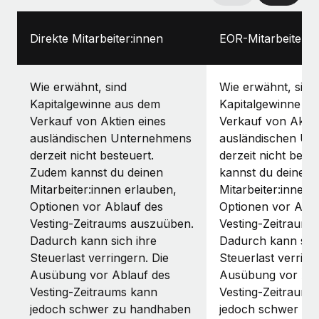
Direkte Mitarbeiter:innen
EOR-Mitarbeiter:i
Wie erwähnt, sind
Wie erwähnt, sind
Kapitalgewinne aus dem
Kapitalgewinne a
Verkauf von Aktien eines
Verkauf von Aktie
ausländischen Unternehmens
ausländischen Un
derzeit nicht besteuert.
derzeit nicht best
Zudem kannst du deinen
kannst du deinen
Mitarbeiter:innen erlauben,
Mitarbeiter:innen 
Optionen vor Ablauf des
Optionen vor Abla
Vesting-Zeitraums auszuüben.
Vesting-Zeitraums
Dadurch kann sich ihre
Dadurch kann sich
Steuerlast verringern. Die
Steuerlast verring
Ausübung vor Ablauf des
Ausübung vor Abl
Vesting-Zeitraums kann
Vesting-Zeitraums
jedoch schwer zu handhaben
jedoch schwer zu