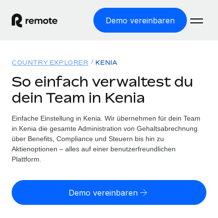
Demo vereinbaren
Startseite
COUNTRY EXPLORER
KENIA
Produkte
So einfach verwaltest du
dein Team in Kenia
Lösungen
WELTWEITE BESCHÄFTIGUNG
Globale Payroll
Einfache Einstellung in Kenia. Wir übernehmen für dein Team
Ressourcen
WELTWEITE ABDECKUNG
Einfache, rechtssicher Payroll
in Kenia die gesamte Administration von Gehaltsabrechnung
Country Explorer
über Benefits, Compliance und Steuern bis hin zu
Preise
TOOLS UND RECHNER
Employer of Record
Aktienoptionen – alles auf einer benutzerfreundlichen
Länderspezifische Unterstützung bei der Einstellung
Weltweites Wachstum ohne Kosten für Niederlassungen
Plattform.
Scheinselbstständigkeitsrisiko berechnen
Explorer für US-Bundesstaaten
Länderspezifische Einschätzung des
Contractor of Record
Einfache Einstellung in allen US-Bundesstaaten
Scheinselbstständigkeitsrisikos
English (United States)
Rechtssichere, weltweite Arbeit mit Freelancer:innen
Demo vereinbaren
Remote im Vergleich
Personalkostenrechner
Contractor Management
English
Vergleiche mit unseren Mitbewerbern
Länderspezifische Berechnung der