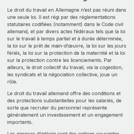
Événements
Intégrez les RH à l’international de manière flexible
Rationalisez vos processus avec des outils essentiels
Le droit du travail en Allemagne n’est pas réuni dans
Salle de presse
Devenir partenaire
une seule loi. Il est régi par des réglementations
Explorez avec nous vos opportunités de partenariat
statutaires codifiées (notamment) dans le Code civil
SERVICES
Données sur les salaires et les talents
allemand, et par divers actes fédéraux tels que la loi
Demandez aux experts
Remote Build
Bientôt disponible
sur le travail à temps partiel et à durée déterminée,
Centre de ressources
Recevez des conseils d’experts sur les RH à
Conseil en intégrations et automatisations assistées par
la loi sur le prêt de main‑d’œuvre, la loi sur les jours
l’international et la conformité
l’IA
Obtenir de l’aide
fériés, la loi sur la protection de la maternité et la loi
sur la protection contre les licenciements. Par
Contrôles d’antécédents
Voir toutes les ressources
ailleurs, le droit collectif du travail, via la cogestion,
Simplifiez vos processus de présélection des
ÉTUDES DE CAS
les syndicats et la négociation collective, joue un
candidats
rôle.
BLOG
Comment Weaviate, l'as de l'IA, a développé
ses effectifs de 120 % avec Remote
Remote Watchtower
Paie multipays
Le droit du travail allemand offre des conditions et
Gardez un temps d’avance sur les risques en
Weaviate en bref Weaviate crée des infrastructures open
des protections substantielles pour les salariés, de
matière de conformité
EOR et PEO
source et AI-first. Sa mission est...
sorte que recruter du personnel représente
généralement un investissement et un engagement
Gestion des appareils
Gestion des freelances
En savoir plus
importants.
Achetez et suivez vos équipements informatiques
Taxes
dans le monde entier
Les agences d’intérim sont des options courantes