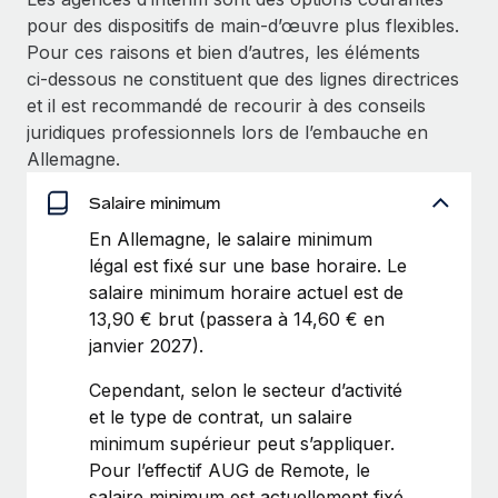
Intégration Remote x BambooHR : du local à
pour des dispositifs de main‑d’œuvre plus flexibles.
Explorer le blog
Création d’entité
l’international, le recrutement sans changer de
Pour ces raisons et bien d’autres, les éléments
plateforme
Établissez des entités rapidement et en toute
ci‑dessous ne constituent que des lignes directrices
conformité
Impact Les clients BambooHR peuvent désormais
et il est recommandé de recourir à des conseils
BLOG
embaucher et gérer les employés internationaux...
juridiques professionnels lors de l’embauche en
Mobilité et déménagement international
Mises à jour des produits de Remote :
Allemagne.
En savoir plus
Organisez facilement le déménagement de vos
Intégrations Gusto et Xero et Gestion des
employés
freelances Plus
Salaire minimum
Remote a toujours pour mission d'aider les entreprises de
En Allemagne, le salaire minimum
Avantages sociaux
toute taille à embaucher, gérer et payer...
légal est fixé sur une base horaire. Le
Gérez facilement les avantages sociaux
salaire minimum horaire actuel est de
En savoir plus
13,90 € brut (passera à 14,60 € en
janvier 2027).
Comment Phiture gère ses 55 employés
Cependant, selon le secteur d’activité
répartis dans 19 pays grâce à Remote
et le type de contrat, un salaire
Phiture, un leader notable du conseil en matière de
minimum supérieur peut s’appliquer.
croissance mobile internationale, encourage les...
Pour l’effectif AUG de Remote, le
salaire minimum est actuellement fixé