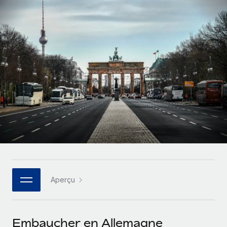
Comparer Remote
pays
Connexion
Gestion des freelances
Nederlands
Examinez notre service par rapport aux autres
Intégrez et gérez vos freelances partout dans le monde
Calculateur de paiement des freelances
Français
Découvrez les devises disponibles et les vitesses de
PEO
CROISSANCE
paiement pour vos freelances internationaux
Sous-traitez les opérations complexes liées à l’emploi
Deutsch
Start-ups
Des solutions agiles et internationales pour les RH et la
APPRENDRE AVEC REMOTE
Español
paie des entreprises en pleine croissance
INFRASTRUCTURE
Recherche et guides
Intégration Remote
Entreprises intermédiaires
Italiano
Intégrez vos RH aux flux de travail en toute simplicité
Études de cas
Développez vos équipes avec des solutions RH sur
mesure
Português (Portugal)
Plateforme
Glossaire RH
Des fonctions RH clés intégrées pour votre équipe
Entreprise
日本語
Checklists et modèles
Les RH à l’international pour les grandes entreprises
Connecter
Nouveau
Aperçu
Descriptions de postes
한국어
Connectez n'importe quel outil d’IA à Remote grâce à
notre MCP
TRAVAILLONS ENSEMBLE
Webinaires
中文（简体）
Embaucher en Allemagne
Partenaires stratégiques de la tech
Intégrations