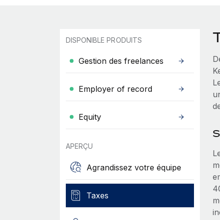
DISPONIBLE PRODUITS
D
Gestion des freelances
K
L
Employer of record
un
d
Equity
S
APERÇU
L
m
Agrandissez votre équipe
e
4
Taxes
m
in