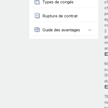
Types de congés
c
c
pa
Rupture de contrat
é
c
Guide des avantages
2
g
m
a
E
6
su
(
d
E
1
n