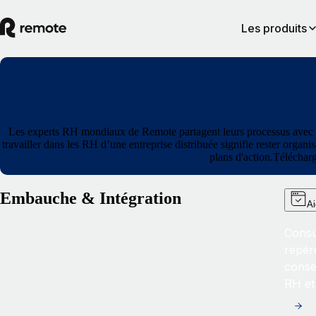
Les produits
Les experts RH mondiaux de Remote partagent leurs processus avec vous
travailler dans les RH d’une entreprise distribuée signifie rester organi
plans d'action.Téléchar
Embauche & Intégration
Ai
Consu
repér
conse
RH et