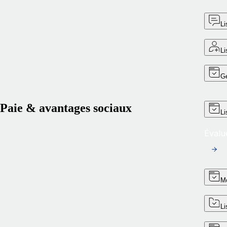
Li
Li
Ge
Paie & avantages sociaux
Li
Évalue
Mo
Li