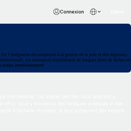
Connexion
Démo
De l’intégration des employés à la gestion de la paie et des dépenses,
internationale, ces ressources transforment de longues listes de tâches en
 du temps immédiatement!
é international. Les étapes décrites vous aideront à
 offre. Vous y trouverez des tactiques pratiques et des
artie à l’échelle mondiale, le tout provenant des experts