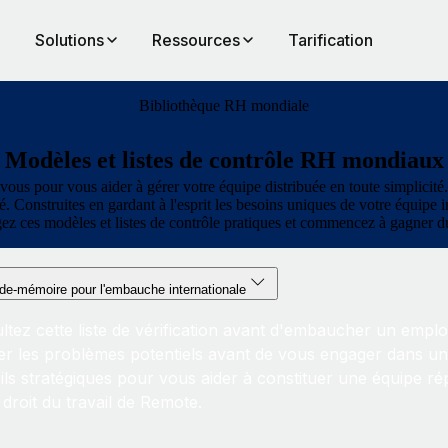
Solutions
Ressources
Tarification
Bibliothèque RH mondiale
Modèles et listes de contrôle RH mondiaux
 pour vous aider à gérer votre équipe distribuée en toute simplicité. 
sé. Construites en gardant à l'esprit les besoins uniques de votre équipe 
gez ces modèles et listes de contrôle pratiques et commencez à gagner
de-mémoire pour l'embauche internationale
ltez cette liste de vérification avant d'embaucher un employ
er les problèmes potentiels avant de vous engager dans une
ils stratégiques pour vous aider à constituer une équipe rép
 droit du travail de Remote.