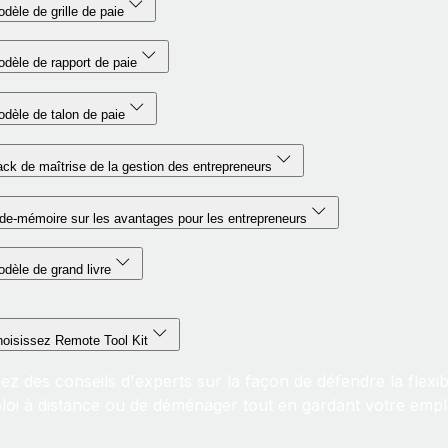
dèle de grille de paie
dèle de rapport de paie
dèle de talon de paie
ck de maîtrise de la gestion des entrepreneurs
de-mémoire sur les avantages pour les entrepreneurs
dèle de grand livre
oisissez Remote Tool Kit
z des conseils d'experts sur la façon de défendre la flexibi
loi à distance ou de déménager tout en gardant votre emplo