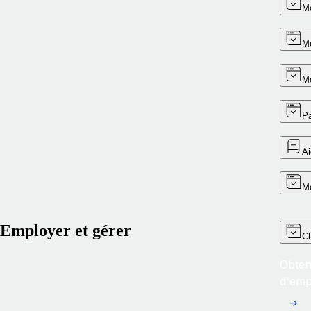
Mo
Mo
Mo
Pa
Ai
Mo
Employer et gérer
Ch
Obtene
d'emp