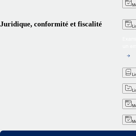
Mo
Juridique, conformité et fiscalité
Li
Exami
un em
Li
Li
Mo
Mo