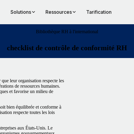
Solutions
Ressources
Tarification
Bibliothèque RH à l'international
checklist de contrôle de conformité RH
que leur organisation respecte les
pérations de ressources humaines.
ques et favorise un milieu de
oit bien équilibrée et conforme à
sation respecte toutes les lois
treprises aux États-Unis. Le
les organismes gouvernementaux