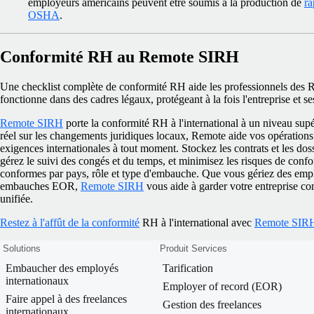
employeurs américains peuvent être soumis à la production de
r
OSHA
.
Conformité RH au Remote SIRH
Une checklist complète de conformité RH aide les professionnels des R
fonctionne dans des cadres légaux, protégeant à la fois l'entreprise et s
Remote SIRH
porte la conformité RH à l'international à un niveau supé
réel sur les changements juridiques locaux, Remote aide vos opérations
exigences internationales à tout moment. Stockez les contrats et les dos
gérez le suivi des congés et du temps, et minimisez les risques de confo
conformes par pays, rôle et type d'embauche.
Que vous gériez des emplo
embauches EOR,
Remote SIRH
vous aide à garder votre entreprise co
unifiée.
Restez à l'affût de la conformité
RH à l'international avec
Remote SIR
Solutions
Produit Services
Embaucher des employés
Tarification
internationaux
Employer of record (EOR)
Faire appel à des freelances
Gestion des freelances
internationaux