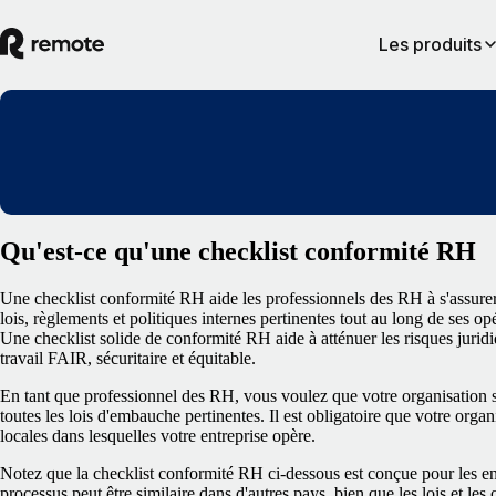
Les produits
Qu'est-ce qu'une checklist conformité RH
Une checklist conformité RH aide les professionnels des RH à s'assurer 
lois, règlements et politiques internes pertinentes tout au long de ses o
Une checklist solide de conformité RH aide à atténuer les risques juridi
travail FAIR, sécuritaire et équitable.
En tant que professionnel des RH, vous voulez que votre organisation s
toutes les lois d'embauche pertinentes. Il est obligatoire que votre organi
locales dans lesquelles votre entreprise opère.
Notez que la checklist conformité RH ci-dessous est conçue pour les en
processus peut être similaire dans d'autres pays, bien que les lois et 