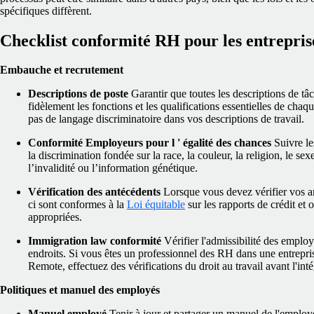
spécifiques diffèrent.
Checklist conformité RH pour les entrepris
Embauche et recrutement
Descriptions de poste
Garantir que toutes les descriptions de tâc
fidèlement les fonctions et les qualifications essentielles de chaq
pas de langage discriminatoire dans vos descriptions de travail.
Conformité Employeurs pour l ' égalité des chances
Suivre l
la discrimination fondée sur la race, la couleur, la religion, le sexe
l’invalidité ou l’information génétique.
Vérification des antécédents
Lorsque vous devez vérifier vos a
ci sont conformes à la
Loi équitable
sur les rapports de crédit et 
appropriées.
Immigration law conformité
Vérifier l'admissibilité des employ
endroits. Si vous êtes un professionnel des RH dans une entrepr
Remote, effectuez des vérifications du droit au travail avant l'i
Politiques et manuel des employés
Manuel employé
Tenir à jour et partager un manuel de l'employ