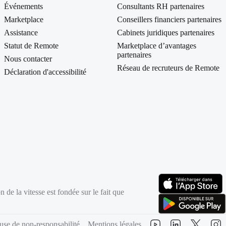
Événements
Consultants RH partenaires
Marketplace
Conseillers financiers partenaires
Assistance
Cabinets juridiques partenaires
Statut de Remote
Marketplace d’avantages
partenaires
Nous contacter
Réseau de recruteurs de Remote
Déclaration d'accessibilité
 de la vitesse est fondée sur le fait que
(s’ouvre dans un nou
(s’ouvre dans un nou
use de non-responsabilité
Mentions légales