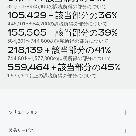
321,601〜445,100の課税所得の部分について
福利厚生
105,429＋該当部分の36%
ブログ
従業員の福利厚生を簡単に管理
445,101〜584,200の課税所得の部分について
Remoteの製品アップデート：GustoとXeroの統合お
155,505＋該当部分の39%
よびContractor Management Plus（契約社員管理
プラス）
584,201〜744,800の課税所得の部分について
218,139＋該当部分の41%
Remoteの使命は、世界のどこにいても、あらゆる規模の企業が
業務に最適な人材を採用し、管理し、給与を支給できるようにす
744,801〜1,577,300の課税所得の部分について
ることです。この数週間で、新しい統合、機能、改良点をリリー
559,464＋該当部分の45%
スしました。...
1,577,301以上の課税所得の部分について
詳細を見る
給与詐欺：種類、事例、ビジネスを守る方法
+
ソリューション
給与, 賃金は詐欺の特に魅力的な標的です。多額の資金がシステ
ム間で頻繁に移動しているためです。このため、自社のビジネス
+
を保護することは極めて重要です。...
製品サービス