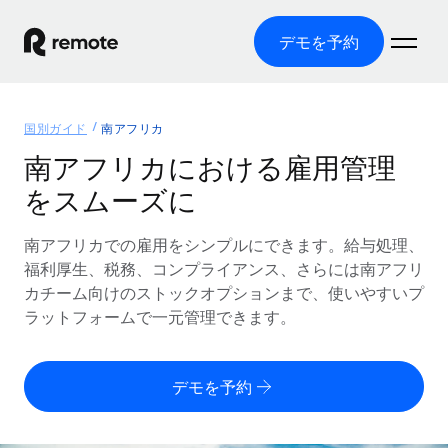
デモを予約
ホーム
国別ガイド
南アフリカ
製品
南アフリカにおける雇用管理
をスムーズに
ソリューション
グローバル雇用
グローバル給与処理
南アフリカでの雇用をシンプルにできます。給与処理、
リソース
各国の制度に対応
コンプライアンス対応の給与処理を手軽に
福利厚生、税務、コンプライアンス、さらには南アフリ
国別ガイド
カチーム向けのストックオプションまで、使いやすいプ
価格
ツールと計算ツール
Employer of Record（EOR）
/国別のグローバル雇用支援を検索する
ラットフォームで一元管理できます。
グローバル展開をコストをかけずに実現
誤分類リスク判定ツール
米国州エクスプローラー
国別に従業員の誤分類リスクを確認する
Contractor of Record
米国の各州において採用プロセスを簡素化する
日本語
デモを予約
世界中の契約社員と法令を遵守して契約
従業員コスト計算ツール
Remoteを他社と比較
各国の総従業員コストを計算する
契約社員管理
English
他社と比較した、当社の強みを確認する