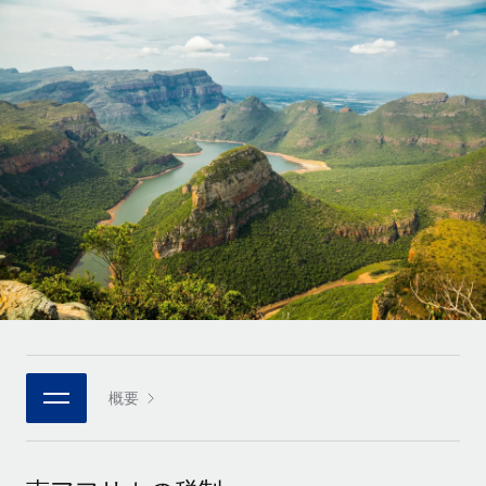
世界中の契約社員をオンボーディングし、管理
契約社員の報酬計算ツール
ログイン
Nederlands
グローバルな契約社員向けに、通貨オプションと支払スピー
PEO
成長の段階
ドを確認する
複雑な雇用関連業務を外部委託
Français
スタートアップ
成長中の企業向けのアジャイルなグローバルHR・給与処理ソ
REMOTEで学習
Deutsch
リューション
インフラ
リサーチおよびガイド
Remote統合
ミッドマーケット
Español
人事機能をワークフローにシームレスに統合する
活用事例
カスタマイズされた人事ソリューションでチームを拡大する
Italiano
プラットフォーム
HR用語集
企業
チームのための人事の基本機能を内蔵
大企業向けのグローバルHR
Português (Portugal)
チェックリストおよびテンプレート
接続
新しい
職務内容ライブラリ
日本語
当社のMCPを使用して、あらゆるAIツールをRemoteに接続
パートナーに登録
戦略的テクノロジーパートナー
ウェビナー
統合
概要
한국어
グローバルな人事機能を柔軟に自社プラットフォームへ統合
基本的なビジネスツールを活用して業務プロセスを効率化す
イベント
る
中文（简体）
パートナーとして登録
ニュースルーム