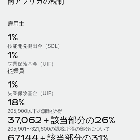
南アフリカの税制
当社とのパートナーシップの可能性を検討する
サービス
給与・人材情報
Remote Build
近日リリース予定
専門家に相談
統合とAI自動化に関するコンサルティング
雇用主
情報センター
グローバル人事・コンプライアンスの専門サポート
1%
サポートを依頼する
バックグラウンドチェック
活用事例
技能開発拠出金（SDL）
候補者の選考プロセスをシンプルに
すべてのリソースを表示する
1%
失業保険基金（UIF）
Compliance Watchtower
従業員
コンプライアンスリスクを先回りして対応
ブログ
1%
グローバル給与処理
デバイス管理
失業保険基金（UIF）
ITデバイスを世界規模で提供・管理
EORおよびPEO
18%
法人設立
契約社員管理
205,900以下の課税所得
法令順守した法人をスピーディに設立
37,062＋該当部分の26%
税務
移住・転勤
205,901〜321,600の課税所得の部分について
ブログを読む
67,144＋該当部分の31%
従業員の異動をスムーズに