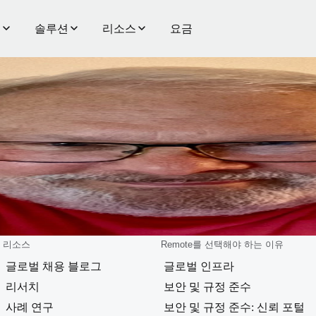
품
솔루션
리소스
요금
적인
경험을
하는
리소스
Remote를 선택해야 하는 이유
글로벌 채용 블로그
글로벌 인프라
리서치
보안 및 규정 준수
사례 연구
보안 및 규정 준수: 신뢰 포털