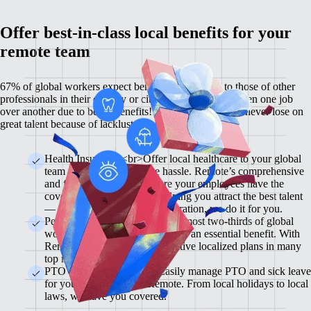
Offer best-in-class local benefits for your
remote team
67% of global workers expect benefits comparable to those of other
professionals in their country or city, and 60% have chosen one job
over another due to better benefits! With Remote, you'll never lose on
great talent because of lackluster benefits.
Health Insurance <br>Offer local healthcare to your global
team members without the hassle. Remote’s comprehensive
and flexible plans will ensure your employees have the
coverage they need while helping you attract the best talent
— from enrollment to administration, we do it for you.
Pension & 401(K) Plans<br>Almost two-thirds of global
workers view retirement plans as an essential benefit. With
Remote, you can offer competitive localized plans in many
top markets.
PTO and Sick Leave<br>Easily manage PTO and sick leave
for your global team in Remote. From local holidays to local
laws, we have you covered.