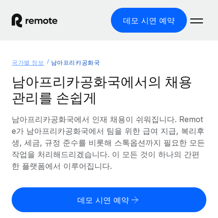
데모 시연 예약
홈
국가별 정보
남아프리카공화국
제품
남아프리카공화국에서의 채용
관리를 손쉽게
솔루션
글로벌 고용
글로벌 급여
남아프리카공화국에서 인재 채용이 쉬워집니다. Remot
리소스
글로벌 서비스 제공
규정을 준수하며 급여 지급을 손쉽게 처리
e가 남아프리카공화국에서 팀을 위한 급여 지급, 복리후
국가별 정보
생, 세금, 규정 준수를 비롯해 스톡옵션까지 필요한 모든
요금
도구 및 계산기
기록상 고용주(EOR)
국가별 글로벌 채용 지원 알아보기
작업을 처리해드리겠습니다. 이 모든 것이 하나의 간편
법인 설립 비용 없이 전 세계로 사업을 확장
오분류 리스크 평가 도구
한 플랫폼에서 이루어집니다.
미국 주별 정보
국가별 직원 오분류 리스크 확인
기록상 계약자
미국 모든 주 전역에서 채용 업무를 간소화
한국어
전 세계에서 규정을 준수하며 계약자 고용
직원 비용 계산기
데모 시연 예약
Remote와 다른 솔루션 비교
국가별 총 인건비 계산
계약자 관리
English
다른 업체들과 비교해보기