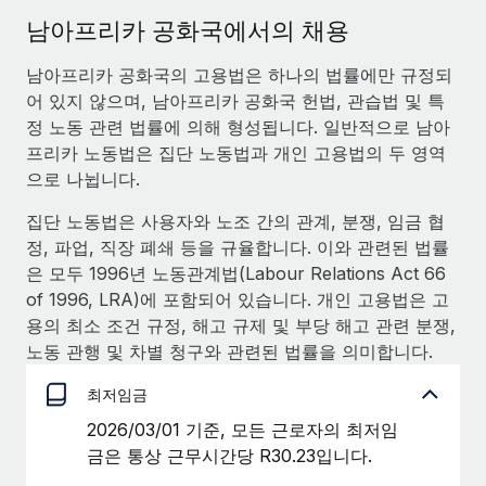
서비스
급여 및 인재 인사이트
Remote Build
곧 제공 예정
남아프리카 공화국에서의 채용
전문가 상담
통합 및 AI 자동화 컨설팅
인사이트 센터
남아프리카 공화국의 고용법은 하나의 법률에만 규정되
글로벌 인사 및 규정 준수 업무 처리에 전문가 지원 제공
어 있지 않으며, 남아프리카 공화국 헌법, 관습법 및 특
지원받기
신원 조사
사례 연구
정 노동 관련 법률에 의해 형성됩니다. 일반적으로 남아
채용 후보자 심사 프로세스 간소화
프리카 노동법은 집단 노동법과 개인 고용법의 두 영역
모든 리소스 보기
으로 나뉩니다.
Compliance Watchtower
집단 노동법은 사용자와 노조 간의 관계, 분쟁, 임금 협
규정 준수 관련 위험에 선제적으로 대응
블로그
정, 파업, 직장 폐쇄 등을 규율합니다. 이와 관련된 법률
글로벌 급여
기기 관리
은 모두 1996년 노동관계법(Labour Relations Act 66
전 세계 IT 장비 제공 및 추적 관리
of 1996, LRA)에 포함되어 있습니다. 개인 고용법은 고
EOR 및 PEO
용의 최소 조건 규정, 해고 규제 및 부당 해고 관련 분쟁,
법인 설립
계약자 관리
노동 관행 및 차별 청구와 관련된 법률을 의미합니다.
법인 설립을 빠르고 준법적으로 지원
세금
최저임금
글로벌 인재 이동 및 전근
2026/03/01 기준, 모든 근로자의 최저임
블로그 둘러보기
직원 해외 이전을 간편하게 처리
금은 통상 근무시간당 R30.23입니다.