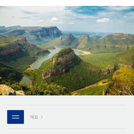
전 세계 계약자의 온보딩 및 관리
계약자 지급 계산기
로그인
Nederlands
글로벌 계약직을 위한 통화 옵션과 지급 소요 시간 확인
PEO
성장 단계
복잡한 고용 업무를 아웃소싱
Français
스타트업
REMOTE와 함께 배우기
성장하는 기업을 위한 민첩한 글로벌 HR 및 급여 솔루션
Deutsch
리서치 및 가이드
인프라
중견기업
Remote 통합
사례 연구
맞춤형 HR 솔루션으로 팀 확장
Español
HR을 워크플로에 매끄럽게 통합
HR 용어집
엔터프라이즈
Italiano
플랫폼
대기업을 위한 글로벌 HR
체크리스트 및 템플릿
팀을 위한 통합된 핵심 HR 기능
Português (Portugal)
직무 설명 라이브러리
연결
새로운
REMOTE 파트너 되기
日本語
MCP를 사용하여 모든 AI 도구를 Remote에 연결 가능
전략적 기술 파트너
웨비나
통합
플랫폼에 글로벌 HR을 유연하게 통합
한국어
이벤트
핵심 비즈니스 도구로 프로세스를 간소화
개요
파트너 되기
中文（简体）
뉴스룸
Remote와의 파트너십 기회 탐색