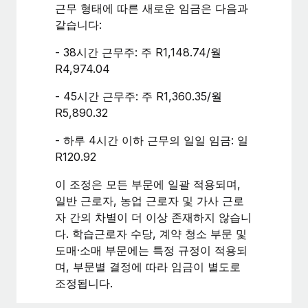
복리후생
근무 형태에 따른 새로운 임금은 다음과
블로그
손쉬운 직원 복리후생 관리
같습니다:
Remote 제품 관련 소식: Gusto 및 Xero와의 통합과
- 38시간 근무주: 주 R1,148.74/월
Remote Contractor Management Plus
R4,974.04
Remote의 사명은 모든 규모의 기업이 전 세계 어디서든 업무에 가
- 45시간 근무주: 주 R1,360.35/월
장 적합 사람을 찾아 채용 및 관리하고 급여를 지급하도록 돕는 것
R5,890.32
입니다. 이를 위해 최근 몇 주 동안 새로운...
- 하루 4시간 이하 근무의 일일 임금: 일
자세히 알아보기
R120.92
이 조정은 모든 부문에 일괄 적용되며,
Shootsta가 Remote를 통해 네 개의 시장에서 글로벌
일반 근로자, 농업 근로자 및 가사 근로
채용을 확장한 방법
자 간의 차별이 더 이상 존재하지 않습니
비디오 콘텐츠를 활용한 마케팅이 계속해서 인기를 끌면서, 기업들
다. 학습근로자 수당, 계약 청소 부문 및
에게는 흥미롭고 전문적인 비디오 제작이 어느 때보다 중요해졌습
도매·소매 부문에는 특정 규정이 적용되
니다. 그러나 대부분의 회사들은 그렇게 높은 품질의...
며, 부문별 결정에 따라 임금이 별도로
조정됩니다.
자세히 알아보기