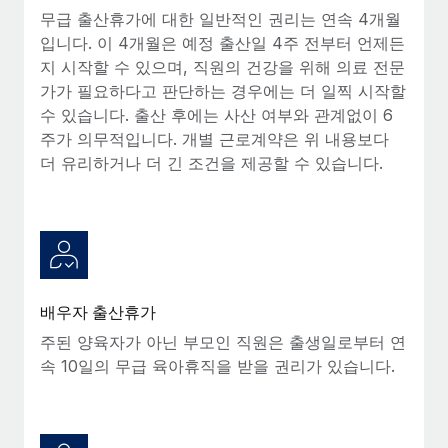
복리후생
무급 출산휴가에 대한 일반적인 권리는 연속 4개월
블로그
손쉬운 직원 복리후생 관리
입니다. 이 4개월은 예정 출산일 4주 전부터 언제든
지 시작할 수 있으며, 직원의 건강을 위해 의료 전문
Remote 제품 관련 소식: Gusto 및 Xero와의 통합과
Remote Contractor Management Plus
가가 필요하다고 판단하는 경우에는 더 일찍 시작할
수 있습니다. 출산 후에는 사산 여부와 관계없이 6
Remote의 사명은 모든 규모의 기업이 전 세계 어디서든 업무에 가
주가 의무적입니다. 개별 근로계약은 위 내용보다
장 적합 사람을 찾아 채용 및 관리하고 급여를 지급하도록 돕는 것
더 유리하거나 더 긴 조건을 제공할 수 있습니다.
입니다. 이를 위해 최근 몇 주 동안 새로운...
자세히 알아보기
Shootsta가 Remote를 통해 네 개의 시장에서 글로벌
채용을 확장한 방법
배우자 출산휴가
비디오 콘텐츠를 활용한 마케팅이 계속해서 인기를 끌면서, 기업들
주된 양육자가 아닌 부모인 직원은 출생일로부터 연
에게는 흥미롭고 전문적인 비디오 제작이 어느 때보다 중요해졌습
속 10일의 무급 육아휴직을 받을 권리가 있습니다.
니다. 그러나 대부분의 회사들은 그렇게 높은 품질의...
자세히 알아보기