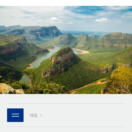
전 세계 계약자의 온보딩 및 관리
계약자 지급 계산기
로그인
Nederlands
글로벌 계약직을 위한 통화 옵션과 지급 소요 시간 확인
PEO
성장 단계
복잡한 고용 업무를 아웃소싱
Français
스타트업
REMOTE와 함께 배우기
성장하는 기업을 위한 민첩한 글로벌 HR 및 급여 솔루션
Deutsch
리서치 및 가이드
인프라
중견기업
Remote 통합
사례 연구
맞춤형 HR 솔루션으로 팀 확장
Español
HR을 워크플로에 매끄럽게 통합
HR 용어집
엔터프라이즈
Italiano
플랫폼
대기업을 위한 글로벌 HR
체크리스트 및 템플릿
팀을 위한 통합된 핵심 HR 기능
Português (Portugal)
직무 설명 라이브러리
연결
새로운
REMOTE 파트너 되기
日本語
MCP를 사용하여 모든 AI 도구를 Remote에 연결 가능
전략적 기술 파트너
웨비나
통합
플랫폼에 글로벌 HR을 유연하게 통합
한국어
이벤트
핵심 비즈니스 도구로 프로세스를 간소화
개요
파트너 되기
中文（简体）
뉴스룸
Remote와의 파트너십 기회 탐색