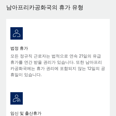
서비스
급여 및 인재 인사이트
Remote Build
곧 제공 예정
남아프리카공화국의 휴가 유형
전문가 상담
통합 및 AI 자동화 컨설팅
인사이트 센터
글로벌 인사 및 규정 준수 업무 처리에 전문가 지원 제공
지원받기
신원 조사
사례 연구
채용 후보자 심사 프로세스 간소화
모든 리소스 보기
Compliance Watchtower
법정 휴가
규정 준수 관련 위험에 선제적으로 대응
블로그
모든 정규직 근로자는 법적으로 연속 21일의 유급
글로벌 급여
휴가를 연간 받을 권리가 있습니다. 또한 남아프리
기기 관리
카공화국에는 휴가 권리에 포함되지 않는 12일의 공
전 세계 IT 장비 제공 및 추적 관리
EOR 및 PEO
휴일이 있습니다.
법인 설립
계약자 관리
법인 설립을 빠르고 준법적으로 지원
세금
글로벌 인재 이동 및 전근
블로그 둘러보기
직원 해외 이전을 간편하게 처리
임신 및 출산휴가