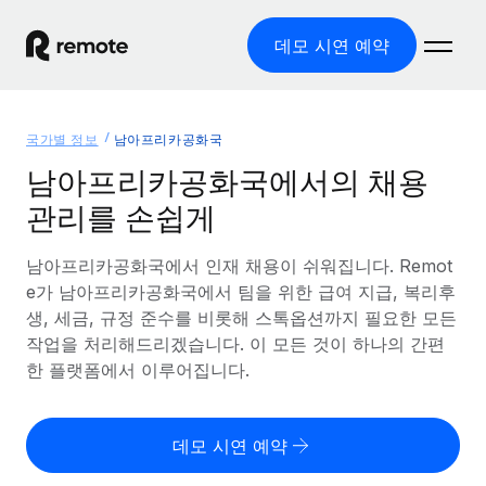
데모 시연 예약
홈
국가별 정보
남아프리카공화국
제품
남아프리카공화국에서의 채용
관리를 손쉽게
솔루션
글로벌 고용
글로벌 급여
남아프리카공화국에서 인재 채용이 쉬워집니다. Remot
리소스
글로벌 서비스 제공
규정을 준수하며 급여 지급을 손쉽게 처리
e가 남아프리카공화국에서 팀을 위한 급여 지급, 복리후
국가별 정보
생, 세금, 규정 준수를 비롯해 스톡옵션까지 필요한 모든
요금
도구 및 계산기
기록상 고용주(EOR)
국가별 글로벌 채용 지원 알아보기
작업을 처리해드리겠습니다. 이 모든 것이 하나의 간편
법인 설립 비용 없이 전 세계로 사업을 확장
오분류 리스크 평가 도구
한 플랫폼에서 이루어집니다.
미국 주별 정보
국가별 직원 오분류 리스크 확인
기록상 계약자
미국 모든 주 전역에서 채용 업무를 간소화
한국어
전 세계에서 규정을 준수하며 계약자 고용
직원 비용 계산기
데모 시연 예약
Remote와 다른 솔루션 비교
국가별 총 인건비 계산
계약자 관리
English
다른 업체들과 비교해보기