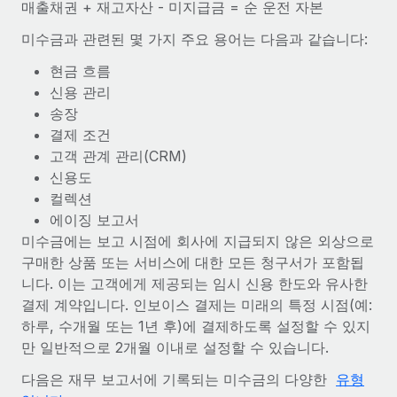
매출채권 + 재고자산 - 미지급금 = 순 운전 자본
전 세계 계약자의 온보딩 및 관리
계약자 지급 계산기
로그인
Nederlands
글로벌 계약직을 위한 통화 옵션과 지급 소요 시간 확인
미수금과 관련된 몇 가지 주요 용어는 다음과 같습니다:
PEO
성장 단계
복잡한 고용 업무를 아웃소싱
현금 흐름
Français
스타트업
신용 관리
REMOTE와 함께 배우기
성장하는 기업을 위한 민첩한 글로벌 HR 및 급여 솔루션
송장
Deutsch
리서치 및 가이드
인프라
결제 조건
중견기업
Remote 통합
고객 관계 관리(CRM)
사례 연구
맞춤형 HR 솔루션으로 팀 확장
Español
HR을 워크플로에 매끄럽게 통합
신용도
HR 용어집
엔터프라이즈
컬렉션
Italiano
플랫폼
대기업을 위한 글로벌 HR
에이징 보고서
체크리스트 및 템플릿
팀을 위한 통합된 핵심 HR 기능
미수금에는 보고 시점에 회사에 지급되지 않은 외상으로
Português (Portugal)
구매한 상품 또는 서비스에 대한 모든 청구서가 포함됩
직무 설명 라이브러리
연결
새로운
REMOTE 파트너 되기
니다. 이는 고객에게 제공되는 임시 신용 한도와 유사한
日本語
MCP를 사용하여 모든 AI 도구를 Remote에 연결 가능
전략적 기술 파트너
웨비나
결제 계약입니다. 인보이스 결제는 미래의 특정 시점(예:
통합
플랫폼에 글로벌 HR을 유연하게 통합
하루, 수개월 또는 1년 후)에 결제하도록 설정할 수 있지
한국어
이벤트
만 일반적으로 2개월 이내로 설정할 수 있습니다.
핵심 비즈니스 도구로 프로세스를 간소화
파트너 되기
中文（简体）
뉴스룸
다음은 재무 보고서에 기록되는 미수금의 다양한
유형
Remote와의 파트너십 기회 탐색