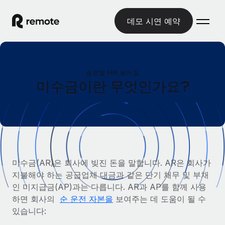
데모 시연 예약
홈
글로벌 HR 용어집
제품
미수금이란 무엇인가요?
솔루션
글로벌 고용
글로벌 급여
리소스
글로벌 서비스 제공
규정을 준수하며 급여 지급을 손쉽게 처리
국가별 정보
요금
도구 및 계산기
기록상 고용주(EOR)
국가별 글로벌 채용 지원 알아보기
미수금(AR)은 회사에 빚진 돈을 말합니다. AR은 회사가
법인 설립 비용 없이 전 세계로 사업을 확장
오분류 리스크 평가 도구
지불해야 하는 공급업체 대금과 같은 단기 채무 및 부채
미국 주별 정보
국가별 직원 오분류 리스크 확인
기록상 계약자
인 미지급금(AP)과는 다릅니다. AR과 AP를 함께 사용
미국 모든 주 전역에서 채용 업무를 간소화
한국어
전 세계에서 규정을 준수하며 계약자 고용
하면 회사의
순 운전 자본을
보여주는 데 도움이 될 수
직원 비용 계산기
Remote와 다른 솔루션 비교
있습니다:
국가별 총 인건비 계산
계약자 관리
English
다른 업체들과 비교해보기