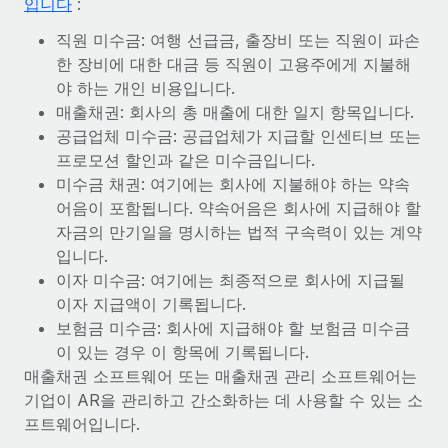
입니다
:
서비스
급여 및 인재 인사이트
Remote Build
곧 제공 예정
직원 미수금: 여행 선급금, 출장비 또는 직원이 파손
전문가 상담
통합 및 AI 자동화 컨설팅
인사이트 센터
한 장비에 대한 대금 등 직원이 고용주에게 지불해
글로벌 인사 및 규정 준수 업무 처리에 전문가 지원 제공
야 하는 개인 비용입니다.
지원받기
매출채권: 회사의 총 매출에 대한 일지 항목입니다.
신원 조사
사례 연구
공급업체 미수금: 공급업체가 지급할 인센티브 또는
채용 후보자 심사 프로세스 간소화
모든 리소스 보기
프로모션 할인과 같은 미수금입니다.
AI 분야의 선구자인 Weaviate가 Remote와 협력하여
조직 규모를 120% 성장시킨 방법
Compliance Watchtower
미수금 채권: 여기에는 회사에 지불해야 하는 약속
규정 준수 관련 위험에 선제적으로 대응
블로그
어음이 포함됩니다. 약속어음은 회사에 지급해야 할
Weaviate 한눈에 보기 Weaviate는 오픈 소스, AI 우선 인프라를
자금의 만기일을 명시하는 법적 구속력이 있는 계약
구축합니다. 이 회사의 미션은 전 세계 개발자 및 운영자
글로벌 급여
기기 관리
입니다.
(DevOps/MLOps)에게 AI 네이티브...
전 세계 IT 장비 제공 및 추적 관리
EOR 및 PEO
이자 미수금: 여기에는 최종적으로 회사에 지급될
자세히 알아보기
이자 지급액이 기록됩니다.
법인 설립
계약자 관리
보험금 미수금: 회사에 지급해야 할 보험금 미수금
법인 설립을 빠르고 준법적으로 지원
이 있는 경우 이 항목에 기록됩니다.
세금
계약직 관리와 급여 업무를 위해 Remote와 전략적 파
매출채권 소프트웨어 또는 매출채권 관리 소프트웨어는
글로벌 인재 이동 및 전근
트너십을 맺은 Reverse Tech
기업이 AR을 관리하고 간소화하는 데 사용할 수 있는 소
블로그 둘러보기
직원 해외 이전을 간편하게 처리
프트웨어입니다.
Reverse Tech 한눈에 보기 건강 및 웰니스 스타트업인 Reverse
Tech는 Remote와 파트너십을 맺고 글로벌 계약직 인력 및 미국