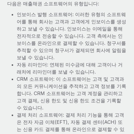
복리후생
다음은 매출채권 소프트웨어의 유형입니다:
블로그
급여 관리를 통해 국제 노동법...
손쉬운 직원 복리후생 관리
인보이스 발행 소프트웨어: 이러한 유형의 소프트웨
자세히 알아보기
Remote 제품 관련 소식: Gusto 및 Xero와의 통합과
어를 통해 회사는 고객과 고객에게 인보이스를 생성
Remote Contractor Management Plus
하고 보낼 수 있습니다. 인보이스는 이메일을 통해
전자적으로 전송할 수 있습니다. 고객 측에서는 인
Remote의 사명은 모든 규모의 기업이 전 세계 어디서든 업무에 가
보이스를 온라인으로 결제할 수 있습니다. 청구서를
장 적합 사람을 찾아 채용 및 관리하고 급여를 지급하도록 돕는 것
추적할 수 있으며 청구서가 결제되면 회사에 알림을
입니다. 이를 위해 최근 몇 주 동안 새로운...
보낼 수 있습니다.
자세히 알아보기
자동 리마인더: 연체된 미수금에 대해 고객이나 거
래처에 리마인더를 보낼 수 있습니다.
CRM 소프트웨어: 이 소프트웨어는 고객 및 고객과
Shootsta가 Remote를 통해 네 개의 시장에서 글로벌
의 모든 커뮤니케이션을 추적하고 고객 정보를 기록
채용을 확장한 방법
합니다. CRM 소프트웨어는 고객 계정을 관리하고
비디오 콘텐츠를 활용한 마케팅이 계속해서 인기를 끌면서, 기업들
고객 결제, 신용 한도 및 신용 한도 조건을 기록할
에게는 흥미롭고 전문적인 비디오 제작이 어느 때보다 중요해졌습
수 있습니다.
니다. 그러나 대부분의 회사들은 그렇게 높은 품질의...
결제 처리 소프트웨어: 결제 처리 기능을 통해 고객
은 전자 자금 이체(EFT), 자동 결제 센터(ACH) 또
자세히 알아보기
는 신용 카드 결제를 통해 온라인으로 결제할 수 있