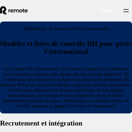
Démo
Bibliothèque de ressources RH internationales
Modèles et listes de contrôle RH pour gérer
l’international
Les experts RH internationaux de Remote partagent leurs méthodes
pour vous aider à piloter votre équipe répartie en toute simplicité. De
l’intégration des employés à la Paie et à la gestion des dépenses, les
missions RH d’une entreprise répartie exigent une grande organisation.
Pensées pour répondre aux besoins spécifiques de vos équipes
internationales, ces ressources transforment des listes de tâches
interminables en plans d’action. Téléchargez ces modèles et listes de
contrôle pratiques et gagnez du temps dès maintenant !
Recrutement et intégration