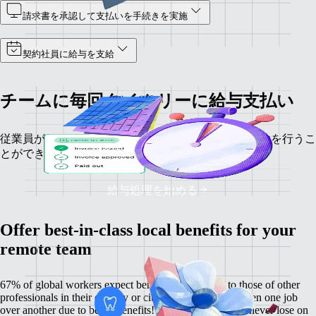
請求書を承認して支払いを手続きを実施
契約社員に給与を支給
チームに毎回タイムリーに給与支払い
従業員がどこにいても、給与処理、給与計算、税控除を行うこ
とができます。
給与処理を始める
Offer best-in-class local benefits for your
remote team
67% of global workers expect benefits comparable to those of other
professionals in their country or city, and 60% have chosen one job
over another due to better benefits! With Remote, you'll never lose on