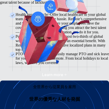
great talent because of lackluster benefits.
Health Insurance <br>Offer local healthcare to your global
team members without the hassle. Remote’s comprehensive
and flexible plans will ensure your employees have the
coverage they need while helping you attract the best talent
— from enrollment to administration, we do it for you.
Pension & 401(K) Plans<br>Almost two-thirds of global
workers view retirement plans as an essential benefit. With
Remote, you can offer competitive localized plans in many
top markets.
PTO and Sick Leave<br>Easily manage PTO and sick leave
for your global team in Remote. From local holidays to local
laws, we have you covered.
Learn more
全世界から従業員を雇用
世界の優秀な人材を発掘