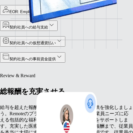
EOR: Employer of Record
契約社員への給与支給
契約社員への仮想通貨払い
契約社員への事前資金提供
Review & Reward
総報酬を充実させる
給与を超えた報酬戦略で、従業員への価値提供を強化しましょ
う。Remoteのプラットフォームは、多様な従業員ニーズに応
える包括的な福利厚生や非金銭的報酬の提供をサポートしま
す。充実した医療保険から競争力のある株式報酬まで、従業員
を本当に大切にする報酬パッケージを構築可能です。従業員の