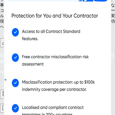
事業拡大を一からサポートします。契約社員の管理や継続的な
コンプライアンス対応など、現在と将来のニーズに応えるツー
ルを活用することで、規模拡大だけでなく、より賢い成長が実
現できます。進化するビジネス環境に対応し、持続可能な成功
への道を切り開きましょう。
契約社員管理プラス
自信を持って雇用：200以上の国と地域で誤分類のリスクを回
避しましょう。
Availability: 今すぐ
HRワークフロー
ワークフォース管理