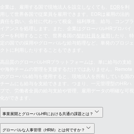
企業は、雇用する国で現地法人を設立しなくても、
EOR
を利
用して世界各国で従業員を雇用できます。EORは雇用の法的
責任を負い、会社に代わって税金、福利厚生、給与、コンプラ
イアンスを処理します。また、企業はグローバルHRプロバイ
ダーを利用することで、世界各国の
契約社員を雇用
したり、特
定の国での採用やグローバルな給与処理など、単発のプロジェ
クトに利用したりすることもできます。
高品質のグローバルHRプラットフォームは、単に給与の支給
や海外チームの管理を支援するだけではありません。Remote
のグローバル給与を使用すると、現地法人を所有している国の
チームにも給与を支給できます。つまり、一元管理型のHRハ
ブで、労働者全員の給与支給や管理、雇用データの明確な可視
化ができます。
事業展開とグローバルHRにおける共通の課題とは？
グローバルな人事管理（HRM）とは何ですか？