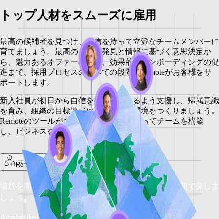
トップ人材をスムーズに雇用
最高の候補者を見つけ、自信を持って立派なチームメンバーに
育てましょう。最高の人材の発見と情報に基づく意思決定か
ら、魅力あるオファーの作成、効果的なオンボーディングの促
進まで、採用プロセスのすべての段階でRemoteがお客様をサ
ポートします。
新入社員が初日から自信を持って働けるよう支援し、帰属意識
を育み、組織の目標達成に貢献できる環境をつくりましょう。
Remoteのツールがあれば、ビジョンに沿ってチームを構築
し、ビジネスを前進させることができます。
Remoteで採用
場所を問わず最高の人材を採用：優れた人材を短期間で探しま
しょう。
Availability: 今すぐ