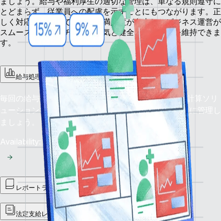
ましょう。給与や福利厚生の適切な管理は、単なる規則遵守に
とどまらず、従業員への配慮を示すことにもつながります。正
しく対応することで、従業員満足度が向上し、ビジネス運営が
スムーズになり、チームの士気と健全な業務運用を維持できま
す。
給与処理
毎回の給与支給を期日厳守で正確に：Remoteの給与計算ソリ
ューションで、世界中の財務業務を正確かつスムーズに管理し
ましょう。
Availability: 今すぐ
レポートライブラリ
法定支給レポート