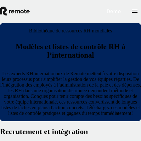
Démo
Bibliothèque de ressources RH mondiales
Modèles et listes de contrôle RH à
l’international
Les experts RH internationaux de Remote mettent à votre disposition
leurs processus pour simplifier la gestion de vos équipes réparties. De
l’intégration des employés à l’administration de la paie et des dépenses,
les RH dans une organisation distribuée demandent méthode et
organisation. Conçues pour tenir compte des besoins spécifiques de
votre équipe internationale, ces ressources convertissent de longues
listes de tâches en plans d’action concrets. Téléchargez ces modèles et
listes de contrôle pratiques et gagnez du temps immédiatement!
Recrutement et intégration