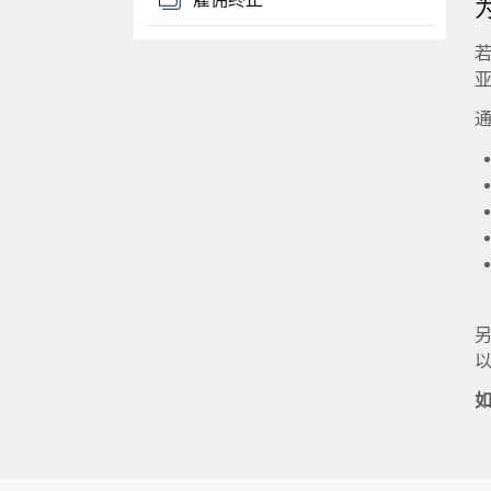
通
另
如