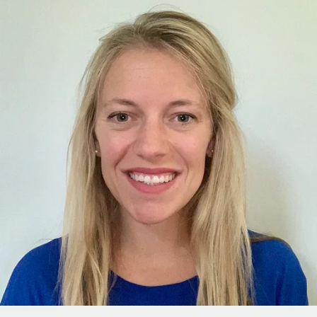
Globales Onboarding und Verwalten von
Gesamtbeschäftigungskosten
Anmelden
Freelancer:innen
Nederlands
WACHSTUMSPHASE
Honorarzahlungen berechnen
PEO
Français
Informationen zu möglichen Währungen und
Startups
Auslagern von komplexen HR-Aufgaben
Abwicklungsfristen für globale Freelancer:innen
Agile HR- und Payroll-Lösungen für wachsende
Deutsch
Unternehmen
INFRASTRUKTUR
LERNEN MIT REMOTE
Mittelstand
Español
Remote Embedded
Maßgeschneiderte HR-Lösungen, um Teams zu
Forschung und Leitfäden
Nahtlose Integration der HR in bestehende Abläufe
vergrößern
Italiano
Fallstudien
Plattform
Enterprise
Português (Portugal)
Integrierte HR-Kernfunktionen für dein Team
HR-Glossar
Globale HR für Konzerne und Großunternehmen
Verknüpfen
Neu
日本語
Checklisten und Vorlagen
Verknüpfung beliebiger KI-Tools mit Remote über unser
PARTNER WERDEN
Bibliothek für Stellenbeschreibungen
한국어
MCP
Strategische Technologiepartner
Webinare
Integrationen
Flexible Einbettung von Global-HR-Funktionen in deine
中文（简体）
Plattform
Prozessoptimierung mit unverzichtbaren Business-