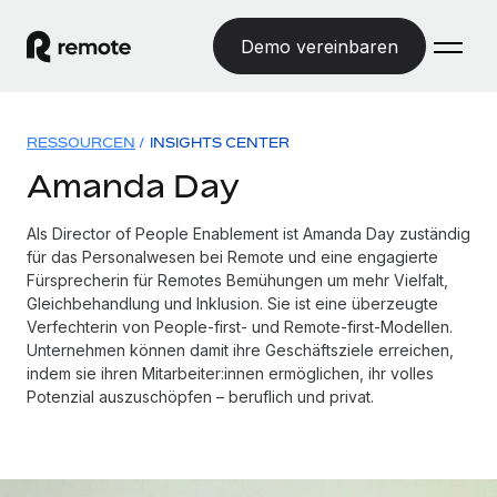
Demo vereinbaren
Startseite
RESSOURCEN
/
INSIGHTS CENTER
Produkte
Amanda Day
Lösungen
WELTWEITE BESCHÄFTIGUNG
Als Director of People Enablement ist Amanda Day zuständig
für das Personalwesen bei Remote und eine engagierte
Globale Payroll
Ressourcen
Fürsprecherin für Remotes Bemühungen um mehr Vielfalt,
WELTWEITE ABDECKUNG
Einfache, rechtssicher Payroll
Gleichbehandlung und Inklusion. Sie ist eine überzeugte
Country Explorer
Preise
Verfechterin von People-first- und Remote-first-Modellen.
TOOLS UND RECHNER
Employer of Record
Länderspezifische Unterstützung bei der Einstellung
Unternehmen können damit ihre Geschäftsziele erreichen,
Weltweites Wachstum ohne Kosten für Niederlassungen
Scheinselbstständigkeitsrisiko berechnen
indem sie ihren Mitarbeiter:innen ermöglichen, ihr volles
Explorer für US-Bundesstaaten
Potenzial auszuschöpfen – beruflich und privat.
Länderspezifische Einschätzung des
Contractor of Record
Einfache Einstellung in allen US-Bundesstaaten
Scheinselbstständigkeitsrisikos
Deutsch
Rechtssichere, weltweite Arbeit mit Freelancer:innen
Remote im Vergleich
Personalkostenrechner
Contractor Management
English
Vergleiche mit unseren Mitbewerbern
Länderspezifische Berechnung der