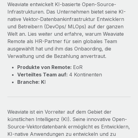
Events
Weaviate entwickelt KI-basierte Open-Source-
Tools
Partner werden
Infrastrukturen. Das Unternehmen bietet seine KI-
Newsroom
Entdecke die Möglichkeiten einer Partnerschaft
native Vektor-Datenbankinfrastruktur Entwicklern
DIENSTLEISTUNGEN
und Betreibern (DevOps/ MLOps) auf der ganzen
Informationen zu Gehältern und Qualifikationen
Remote Build
Demnächst verfügbar
Welt an. Lies weiter und erfahre, warum Weaviate
Frag unsere Expert:innen
Beratung zu Integrationen und KI-Automatisierung
Insights Center
Remote als HR-Partner für sein globales Team
Hilfe von Expert:innen für globale HR & Compliance
ausgewählt hat und ihm das Onbaording, die
Hol dir Unterstützung
Verwaltung und die Bezahlung anvertraut.
Background-Checks
FALLSTUDIEN
Einfacheres Bewerber:innen-Screening
Alle Ressourcen anzeigen
Produkte von Remote:
EoR
So hat der KI-Vorreiter Weaviate sein Team mit
Verteiltes Team auf:
4 Kontinenten
Remote um 120 % vergrößert
Compliance Watchtower
Branche: K
I
Lückenlose Compliance
BLOG
Weaviate auf einen Blick Weaviate entwickelt KI-basierte
Open-Source-Infrastrukturen. Das...
Globale Payroll
Geräteverwaltung
Globale Bereitstellung und Verfolgung von IT-
Mehr erfahren
EOR und PEO
Weaviate ist ein Vorreiter auf dem Gebiet der
Geräten
künstlichen Intelligenz (KI). Seine innovative Open-
Contractor Management
Source-Vektordatenbank ermöglicht es Entwicklern,
Gründung von Niederlassungen
Strategische Partnerschaft zwischen
Steuern
KI-native Anwendungen zu entwickeln und zu
Schnelle, rechtssichere Gründung von
Reverse Tech und Remote für Contractor