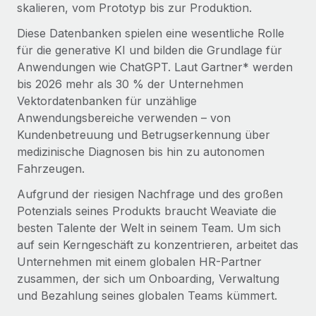
Management und Payroll
skalieren, vom Prototyp bis zur Produktion.
Niederlassungen
Den Blog erkunden
Reverse Tech auf einen Blick Das Gesundheits- und
Diese Datenbanken spielen eine wesentliche Rolle
Mobilität und Relocation
Wellness-Startup Reverse Tech hat das globale...
für die generative KI und bilden die Grundlage für
Mühelose Relocation von Mitarbeiter:innen
Anwendungen wie ChatGPT. Laut Gartner* werden
BLOG
Mehr erfahren
bis 2026 mehr als 30 % der Unternehmen
Benefits
Neues zu Remote-Produkten: Integration mit
Vektordatenbanken für unzählige
Mühelose Verwaltung von Benefits
Gusto und Zero und Contractor Management
Anwendungsbereiche verwenden – von
Plus
Kundenbetreuung und Betrugserkennung über
Auch im neuen Jahr wollen wir bei Remote Unternehmen
medizinische Diagnosen bis hin zu autonomen
aller Größen dabei unterstützen, die beste...
Fahrzeugen.
Mehr erfahren
Aufgrund der riesigen Nachfrage und des großen
Potenzials seines Produkts braucht Weaviate die
besten Talente der Welt in seinem Team. Um sich
Wie Phiture 55 Mitarbeiter:innen in 19 Ländern
auf sein Kerngeschäft zu konzentrieren, arbeitet das
mit Remote verwaltet
Unternehmen mit einem globalen HR-Partner
zusammen, der sich um Onboarding, Verwaltung
Phiture ist der unumstrittene Marktführer im Bereich der
und Bezahlung seines globalen Teams kümmert.
Wachstumsberatung für mobile Apps. Das...