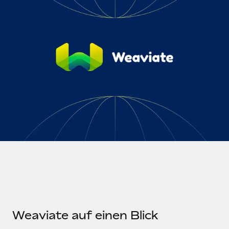
Globales Onboarding und Verwalten von
Gesamtbeschäftigungskosten
Anmelden
Freelancer:innen
Nederlands
WACHSTUMSPHASE
Honorarzahlungen berechnen
PEO
Français
Informationen zu möglichen Währungen und
Startups
Auslagern von komplexen HR-Aufgaben
Abwicklungsfristen für globale Freelancer:innen
Agile HR- und Payroll-Lösungen für wachsende
Deutsch
Unternehmen
INFRASTRUKTUR
LERNEN MIT REMOTE
Mittelstand
Español
Remote Embedded
Maßgeschneiderte HR-Lösungen, um Teams zu
Forschung und Leitfäden
Nahtlose Integration der HR in bestehende Abläufe
vergrößern
Italiano
Fallstudien
Plattform
Enterprise
Português (Portugal)
Integrierte HR-Kernfunktionen für dein Team
HR-Glossar
Globale HR für Konzerne und Großunternehmen
Verknüpfen
Neu
日本語
Checklisten und Vorlagen
Verknüpfung beliebiger KI-Tools mit Remote über unser
PARTNER WERDEN
Bibliothek für Stellenbeschreibungen
한국어
MCP
Strategische Technologiepartner
Webinare
Integrationen
Flexible Einbettung von Global-HR-Funktionen in deine
Weaviate auf einen Blick
中文（简体）
Plattform
Prozessoptimierung mit unverzichtbaren Business-