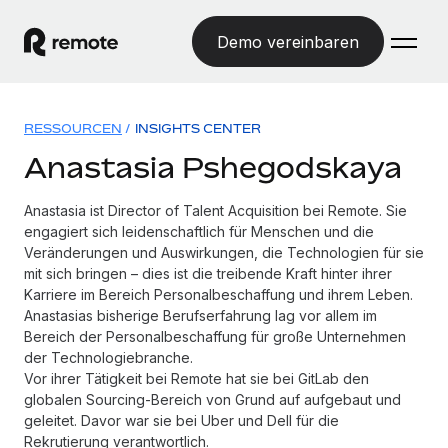
Demo vereinbaren
Startseite
RESSOURCEN
/
INSIGHTS CENTER
Produkte
Anastasia Pshegodskaya
Lösungen
WELTWEITE BESCHÄFTIGUNG
Anastasia ist Director of Talent Acquisition bei Remote. Sie
engagiert sich leidenschaftlich für Menschen und die
Globale Payroll
Ressourcen
Veränderungen und Auswirkungen, die Technologien für sie
WELTWEITE ABDECKUNG
Einfache, rechtssicher Payroll
mit sich bringen – dies ist die treibende Kraft hinter ihrer
Country Explorer
Preise
Karriere im Bereich Personalbeschaffung und ihrem Leben.
TOOLS UND RECHNER
Employer of Record
Länderspezifische Unterstützung bei der Einstellung
Anastasias bisherige Berufserfahrung lag vor allem im
Weltweites Wachstum ohne Kosten für Niederlassungen
Scheinselbstständigkeitsrisiko berechnen
Bereich der Personalbeschaffung für große Unternehmen
Explorer für US-Bundesstaaten
der Technologiebranche.
Länderspezifische Einschätzung des
Contractor of Record
Einfache Einstellung in allen US-Bundesstaaten
Vor ihrer Tätigkeit bei Remote hat sie bei GitLab den
Scheinselbstständigkeitsrisikos
Deutsch
Rechtssichere, weltweite Arbeit mit Freelancer:innen
globalen Sourcing-Bereich von Grund auf aufgebaut und
Remote im Vergleich
geleitet. Davor war sie bei Uber und Dell für die
Personalkostenrechner
Contractor Management
English
Vergleiche mit unseren Mitbewerbern
Rekrutierung verantwortlich.
Länderspezifische Berechnung der