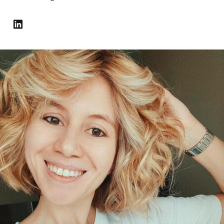
Globales Onboarding und Verwalten von
Gesamtbeschäftigungskosten
Anmelden
Freelancer:innen
Nederlands
WACHSTUMSPHASE
Honorarzahlungen berechnen
PEO
Français
Informationen zu möglichen Währungen und
Startups
Auslagern von komplexen HR-Aufgaben
Abwicklungsfristen für globale Freelancer:innen
Agile HR- und Payroll-Lösungen für wachsende
Deutsch
Unternehmen
INFRASTRUKTUR
LERNEN MIT REMOTE
Mittelstand
Español
Remote Embedded
Maßgeschneiderte HR-Lösungen, um Teams zu
Forschung und Leitfäden
Nahtlose Integration der HR in bestehende Abläufe
vergrößern
Italiano
Fallstudien
Plattform
Enterprise
Português (Portugal)
Integrierte HR-Kernfunktionen für dein Team
HR-Glossar
Globale HR für Konzerne und Großunternehmen
Verknüpfen
Neu
日本語
Checklisten und Vorlagen
Verknüpfung beliebiger KI-Tools mit Remote über unser
PARTNER WERDEN
Bibliothek für Stellenbeschreibungen
한국어
MCP
Strategische Technologiepartner
Webinare
Integrationen
Flexible Einbettung von Global-HR-Funktionen in deine
中文（简体）
Plattform
Prozessoptimierung mit unverzichtbaren Business-