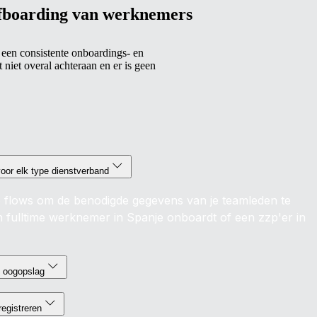
fboarding van werknemers
een consistente onboardings- en
 niet overal achteraan en er is geen
oor elk type dienstverband
 flows om de benodigde gegevens van je teamleden te
n fulltime werknemer in Spanje onboardt of een zzp'er in
n oogopslag
egistreren