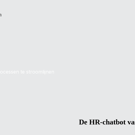
n
ocessen te stroomlijnen
De HR-chatbot va