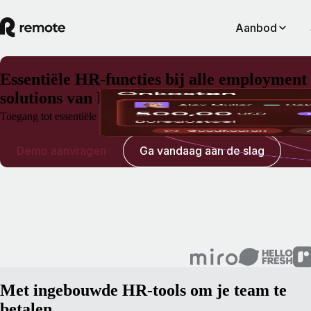
Aanbod
Essentiële HR-functies bij alle employment
solutions van Remote
Toegang tot essentiële HR-functies voor EOR, Payroll en Contractor M
Demo aanvragen
Ga vandaag aan de slag
Met ingebouwde HR-tools om je team te
betalen