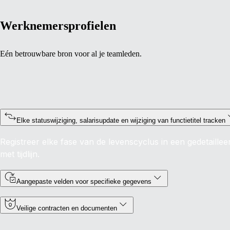
Werknemersprofielen
Eén betrouwbare bron voor al je teamleden.
Elke statuswijziging, salarisupdate en wijziging van functietitel tracken
Registreer elke fase van de levenscyclus in een gedetaille
met tijdlijn.
Aangepaste velden voor specifieke gegevens
Veilige contracten en documenten