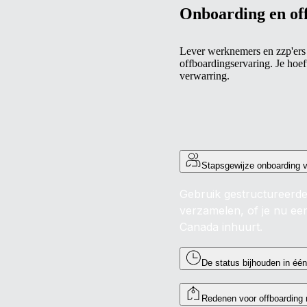
Onboarding en of
Lever werknemers en zzp'ers 
offboardingservaring. Je hoeft
verwarring.
Stapsgewijze onboarding v
Gebruik gestructureerde
verzamelen, of je nu ee
Canada inhuurt.
De status bijhouden in éé
Redenen voor offboarding r