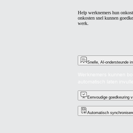
Help werknemers hun onkoste
onkosten snel kunnen goedke
werk.
Snelle, AI-ondersteunde in
Werknemers kunnen bon
automatisch laten invull
Eenvoudige goedkeuring 
Automatisch synchronisere