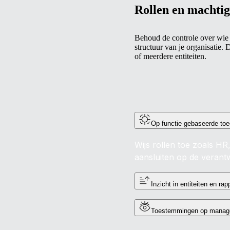
Rollen en machti
Behoud de controle over wie 
structuur van je organisatie. 
of meerdere entiteiten.
Op functie gebaseerde to
Wijs rollen toe zoals H
aansluiten op de verant
Inzicht in entiteiten en rap
Toestemmingen op manag