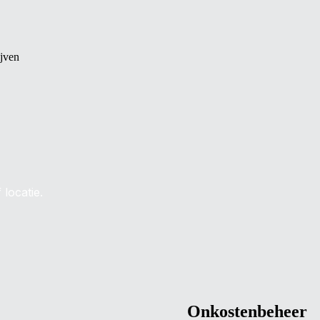
ijven
 locatie.
Onkostenbeheer