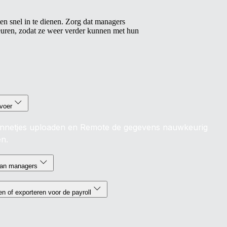
n snel in te dienen. Zorg dat managers
uren, zodat ze weer verder kunnen met hun
voer
netjes uploaden en Remote de gegevens nauwkeurig
en.
van managers
n of exporteren voor de payroll