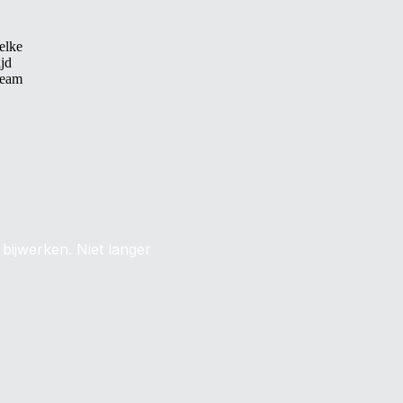
elke
ijd
 team
ijwerken. Niet langer