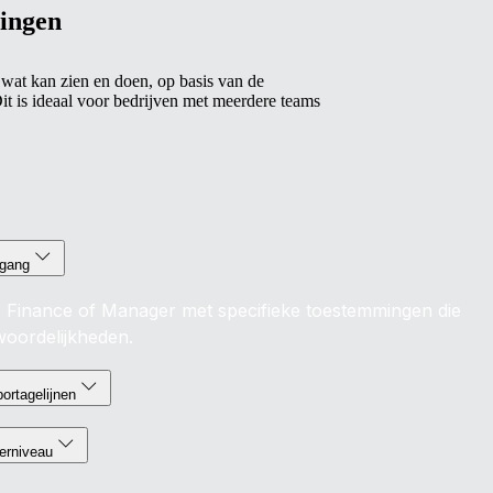
gingen
wat kan zien en doen, op basis van de
Dit is ideaal voor bedrijven met meerdere teams
egang
R, Finance of Manager met specifieke toestemmingen die
woordelijkheden.
portagelijnen
erniveau