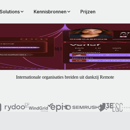
Solutions
Kennisbronnen
Prijzen
anagement, altijd inbegrepen bij het platform van Remote.
Internationale organisaties breiden uit dankzij Remote