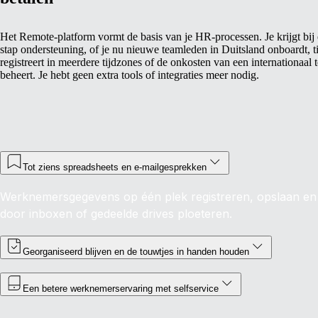
Het Remote-platform vormt de basis van je HR-processen. Je krijgt bij 
stap ondersteuning, of je nu nieuwe teamleden in Duitsland onboardt, t
registreert in meerdere tijdzones of de onkosten van een internationaal
beheert. Je hebt geen extra tools of integraties meer nodig.
Tot ziens spreadsheets en e-mailgesprekken
Werknemersgegevens op één plek registreren, opslaan en b
door inboxen of gedeelde drives ploeteren.
Georganiseerd blijven en de touwtjes in handen houden
Een betere werknemerservaring met selfservice