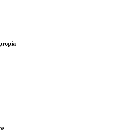
 propia
os