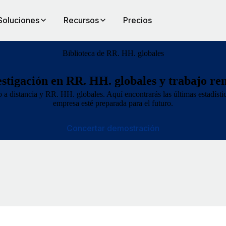
Soluciones
Recursos
Precios
Biblioteca de RR. HH. globales
estigación en RR. HH. globales y trabajo re
 a distancia y RR. HH. globales. Aquí encontrarás las últimas estadístic
empresa esté preparada para el futuro.
Concertar demostración