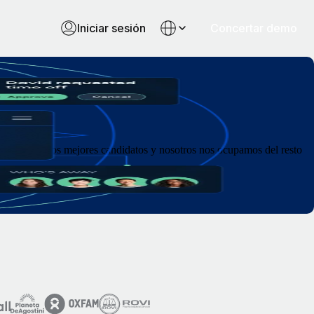
Iniciar sesión
Concertar demo
encontrar a los mejores candidatos y nosotros nos ocupamos del resto