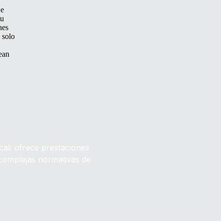
 e
tu
nes
 solo
ean
cal: ofrece prestaciones
 complejas normativas de