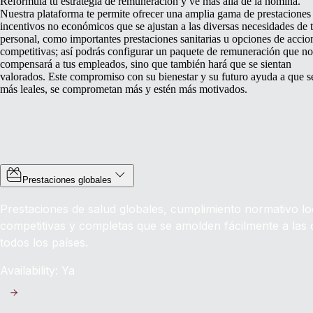
Reformula tu estrategia de remuneración y ve más allá de la nómina.
Nuestra plataforma te permite ofrecer una amplia gama de prestaciones
incentivos no económicos que se ajustan a las diversas necesidades de 
personal, como importantes prestaciones sanitarias u opciones de accio
competitivas; así podrás configurar un paquete de remuneración que no
compensará a tus empleados, sino que también hará que se sientan
valorados. Este compromiso con su bienestar y su futuro ayuda a que s
más leales, se comprometan más y estén más motivados.
Prestaciones globales
Prestaciones de salud globales, cumplimiento normativo lo
competitivas y completas que se amolden fácilmente a las
todos los países.
Availability: Ya