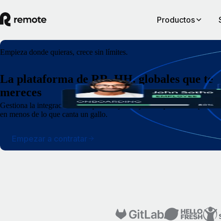
Productos
Empieza donde quieras, crece sin límites.
La plataforma de RR. HH. globales que te
mereces
Gestiona la integración de empleados y trabajadores por cuenta propia
en menos de lo que canta un gallo.
Empezar a contratar