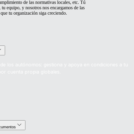
umplimiento de las normativas locales, etc. Tú
, tu equipo, y nosotros nos encargamos de las
 que tu organización siga creciendo.
n de los autónomos: gestiona y apoya en condiciones a tu
por cuenta propia globales.
ocumentos