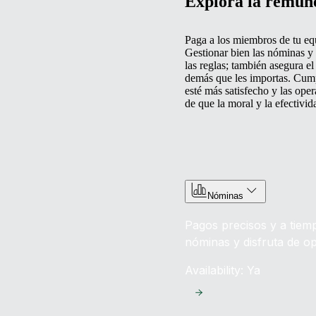
Explora la remune
Paga a los miembros de tu equ
Gestionar bien las nóminas y 
las reglas; también asegura e
demás que les importas. Cump
esté más satisfecho y las ope
de que la moral y la efectivid
Nóminas
Pagos precisos y a tiemp
nóminas y disfruta de op
Availability: Ya