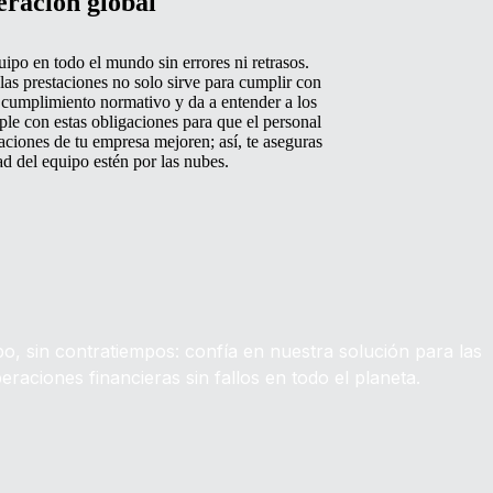
ración global
ipo en todo el mundo sin errores ni retrasos.
las prestaciones no solo sirve para cumplir con
l cumplimiento normativo y da a entender a los
le con estas obligaciones para que el personal
raciones de tu empresa mejoren; así, te aseguras
ad del equipo estén por las nubes.
o, sin contratiempos: confía en nuestra solución para las
eraciones financieras sin fallos en todo el planeta.