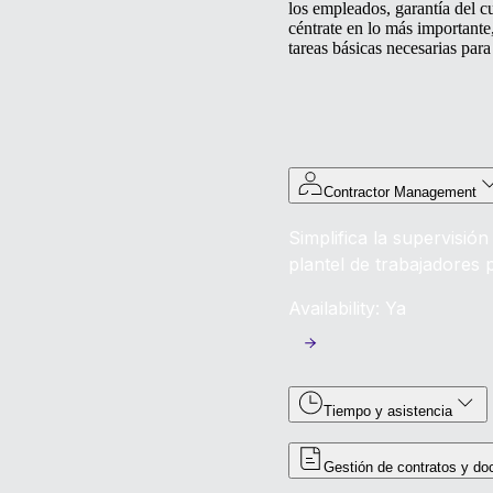
los empleados, garantía del c
céntrate en lo más importante
tareas básicas necesarias para
Contractor Management
Simplifica la supervisió
plantel de trabajadores 
Availability: Ya
Tiempo y asistencia
Gestión de contratos y d