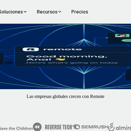
Soluciones
Recursos
Precios
 de todo el mundo, págales y adminístralos con Remote. Tú céntrate en 
Las empresas globales crecen con Remote