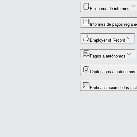
Biblioteca de informes
Informes de pagos reglame
Employer of Record
Pagos a autónomos
Criptopagos a autónomos
Prefinanciación de las fa