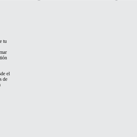
e tu
omar
tión
de el
s de
n