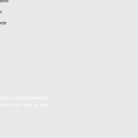
nsere
n
nem
ieten Sie landesweit
 sich von uns sicher