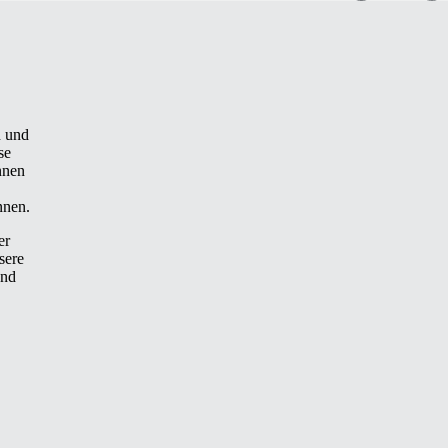
h und
se
nnen
nnen.
er
sere
und