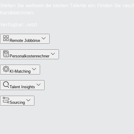
Stellen Sie weltweit die besten Talente ein: Finden Sie ras
Kandidat:innen.
Verfügbar: Jetzt
Remote Jobbörse
Personalkostenrechner
KI-Matching
Talent Insights
Sourcing