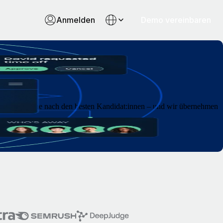
Anmelden
Demo vereinbaren
h auf die Suche nach den besten Kandidat:innen – und wir übernehmen