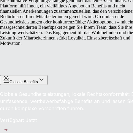
Eine attraktive Vergütungsstrategie geht über das reine Salär hinaus. U
Plattform hilft Ihnen, ein vielfältiges Angebot an Benefits und nicht
finanziellen Anerkennungen zusammenzustellen, das den verschiedene
Bedürfnissen Ihrer Mitarbeiter:innen gerecht wird. Ob umfassende
Gesundheitsleistungen oder konkurrenzfähige Aktienoptionen – mit ei
massgeschneiderten Benefitpaket zeigen Sie Ihrem Team, dass Sie ihre
Leistung wertschätzen. Das Engagement für das Wohlbefinden und die
Zukunft der Mitarbeiter:innen stärkt Loyalität, Einsatzbereitschaft und
Motivation.
Globale Benefits
Globale Gesundheitsleistungen, lokale Rechtskonformität: B
umfassende, wettbewerbsfähige Benefits an und lassen Sie
durch komplexe Vorschriften führen.
Verfügbar: Jetzt