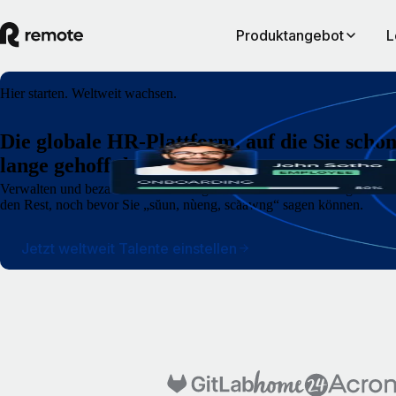
Produktangebot
L
Hier starten. Weltweit wachsen.
Die globale HR-Plattform, auf die Sie scho
lange gehofft haben
Verwalten und bezahlen Sie Ihre Angestellten und selbstständigen Au
den Rest, noch bevor Sie „sŭun, nùeng, scăawng“ sagen können.
Jetzt weltweit Talente einstellen