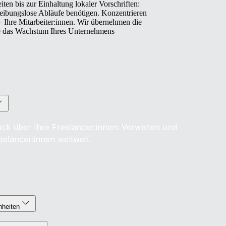
en bis zur Einhaltung lokaler Vorschriften:
 reibungslose Abläufe benötigen. Konzentrieren
– Ihre Mitarbeiter:innen. Wir übernehmen die
e das Wachstum Ihres Unternehmens
ick über Ihre Freelancer:innen: Verwalten und
eelancer:innen weltweit.
nheiten