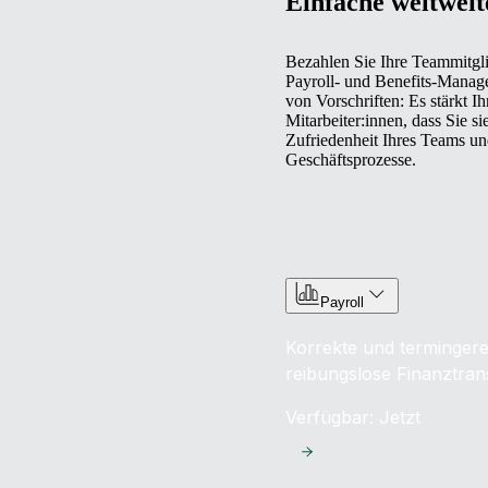
Einfache weltwei
Bezahlen Sie Ihre Teammitgli
Payroll- und Benefits-Manage
von Vorschriften: Es stärkt I
Mitarbeiter:innen, dass Sie s
Zufriedenheit Ihres Teams und
Geschäftsprozesse.
Payroll
Korrekte und termingere
reibungslose Finanztran
Verfügbar: Jetzt