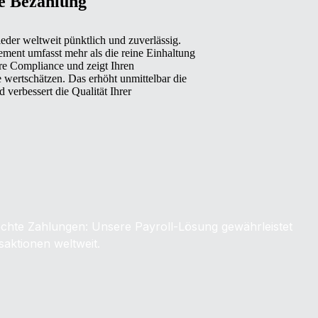
te Bezahlung
eder weltweit pünktlich und zuverlässig.
ment umfasst mehr als die reine Einhaltung
hre Compliance und zeigt Ihren
ie wertschätzen. Das erhöht unmittelbar die
 verbessert die Qualität Ihrer
chte Zahlungen: Unsere Payroll-Lösung gewährleistet
saktionen weltweit.