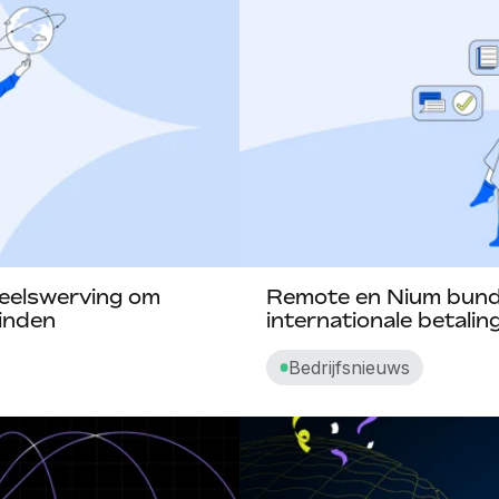
neelswerving om
Remote en Nium bund
vinden
internationale betali
Bedrijfsnieuws