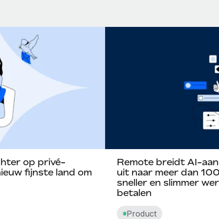
hter op privé-
Remote breidt AI-aan
euw fijnste land om
uit naar meer dan 100
sneller en slimmer w
betalen
Product