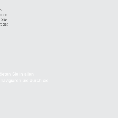
d
b
ionen
 Sie
t der
eten Sie in allen
navigieren Sie durch die