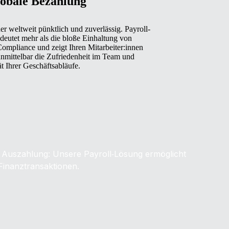
lobale Bezahlung
r weltweit pünktlich und zuverlässig. Payroll‑
eutet mehr als die bloße Einhaltung von
 Compliance und zeigt Ihren Mitarbeiter:innen
unmittelbar die Zufriedenheit im Team und
ät Ihrer Geschäftsabläufe.
 Auszahlung: Unsere Payroll‑Lösung ermöglicht
Finanztransaktionen.