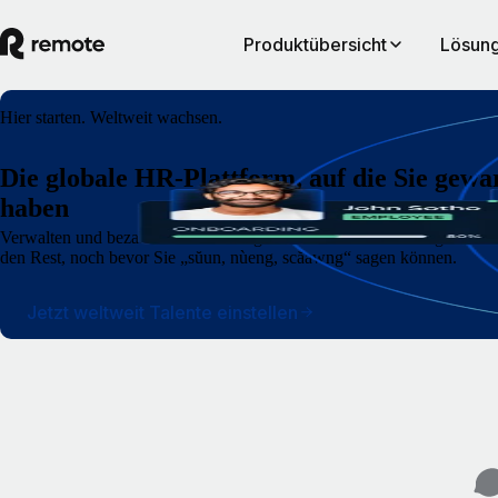
Produktübersicht
Lösung
Hier starten. Weltweit wachsen.
Die globale HR‑Plattform, auf die Sie gewa
haben
Verwalten und bezahlen Sie Ihre Angestellten und selbstständigen Au
den Rest, noch bevor Sie „sŭun, nùeng, scăawng“ sagen können.
Jetzt weltweit Talente einstellen