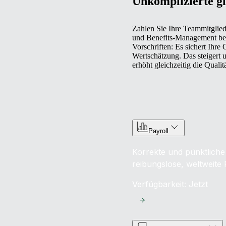
Unkomplizierte g
Zahlen Sie Ihre Teammitgliede
und Benefits‑Management bed
Vorschriften: Es sichert Ihre
Wertschätzung. Das steigert 
erhöht gleichzeitig die Qualit
Payroll
Korrekte und pünktliche
reibungslose, weltweite 
Verfügbarkeit: Jetzt