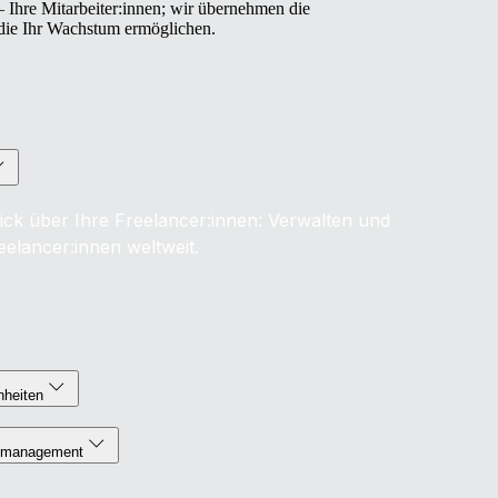
– Ihre Mitarbeiter:innen; wir übernehmen die
 die Ihr Wachstum ermöglichen.
ick über Ihre Freelancer:innen: Verwalten und
eelancer:innen weltweit.
nheiten
enmanagement