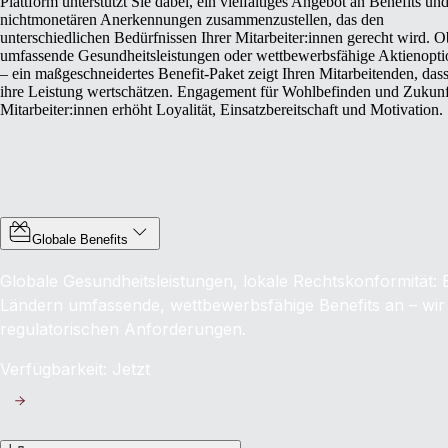
Plattform unterstützt Sie dabei, ein vielfältiges Angebot an Benefits un
nichtmonetären Anerkennungen zusammenzustellen, das den
unterschiedlichen Bedürfnissen Ihrer Mitarbeiter:innen gerecht wird. O
umfassende Gesundheitsleistungen oder wettbewerbsfähige Aktienopt
– ein maßgeschneidertes Benefit‑Paket zeigt Ihren Mitarbeitenden, dass
ihre Leistung wertschätzen. Engagement für Wohlbefinden und Zukunf
Mitarbeiter:innen erhöht Loyalität, Einsatzbereitschaft und Motivation.
Globale Benefits
Globale Gesundheitsleistungen, lokale Rechtskonformität: Bi
Ländern umfassende, wettbewerbsfähige Benefits an – wir 
regulatorischen Anforderungen.
Verfügbarkeit: Jetzt