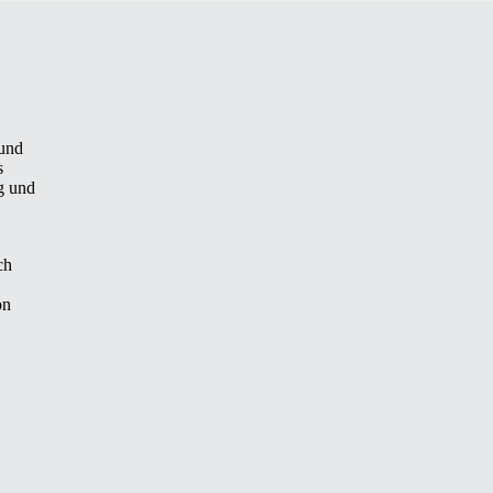
 und
s
g und
ch
on