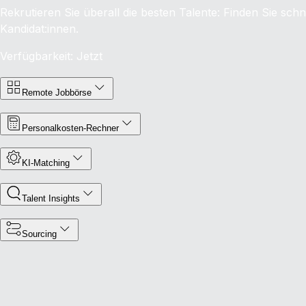
Rekrutieren Sie überall die besten Talente: Finden Sie sch
Kandidat:innen.
Verfügbarkeit: Jetzt
Remote Jobbörse
Personalkosten‑Rechner
KI‑Matching
Talent Insights
Sourcing