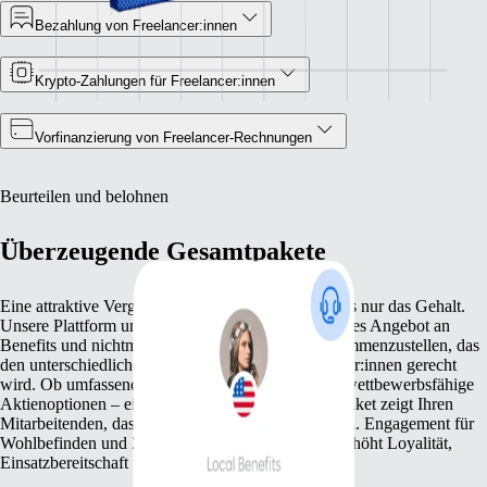
Bezahlung von Freelancer:innen
Krypto‑Zahlungen für Freelancer:innen
Vorfinanzierung von Freelancer‑Rechnungen
Beurteilen und belohnen
Überzeugende Gesamtpakete
Eine attraktive Vergütungsstrategie umfasst mehr als nur das Gehalt.
Unsere Plattform unterstützt Sie dabei, ein vielfältiges Angebot an
Benefits und nichtmonetären Anerkennungen zusammenzustellen, das
den unterschiedlichen Bedürfnissen Ihrer Mitarbeiter:innen gerecht
wird. Ob umfassende Gesundheitsleistungen oder wettbewerbsfähige
Aktienoptionen – ein maßgeschneidertes Benefit‑Paket zeigt Ihren
Mitarbeitenden, dass Sie ihre Leistung wertschätzen. Engagement für
Wohlbefinden und Zukunft der Mitarbeiter:innen erhöht Loyalität,
Einsatzbereitschaft und Motivation.