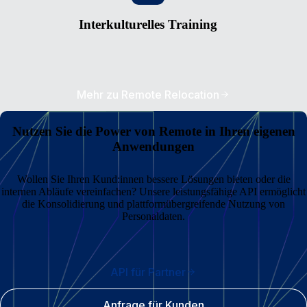
Interkulturelles Training
Mehr zu Remote Relocation
Nutzen Sie die Power von Remote in Ihren eigenen
Anwendungen
Wollen Sie Ihren Kund:innen bessere Lösungen bieten oder die
internen Abläufe vereinfachen? Unsere leistungsfähige API ermöglicht
die Konsolidierung und plattformübergreifende Nutzung von
Personaldaten.
API für Partner
Anfrage für Kunden