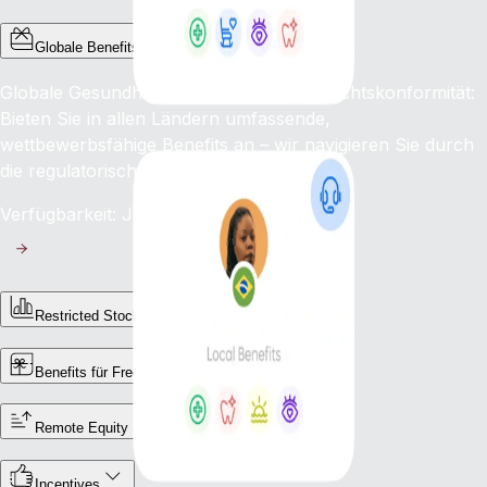
Globale Benefits
Globale Gesundheitsleistungen, lokale Rechtskonformität:
Bieten Sie in allen Ländern umfassende,
wettbewerbsfähige Benefits an – wir navigieren Sie durch
die regulatorischen Anforderungen.
Verfügbarkeit: Jetzt
Restricted Stock Units (RSUs)
Benefits für Freelancer:innen
Remote Equity
Incentives