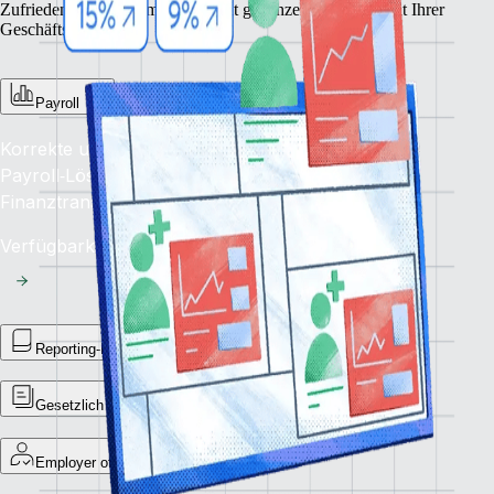
Zufriedenheit im Team und erhöht gleichzeitig die Qualität Ihrer
Geschäftsabläufe.
Payroll
Korrekte und pünktliche Auszahlung: Unsere
Payroll‑Lösung ermöglicht reibungslose, weltweite
Finanztransaktionen.
Verfügbarkeit: Jetzt
Reporting‑Bibliothek
Gesetzlich vorgeschriebene Zahlungsmeldungen
Employer of Record