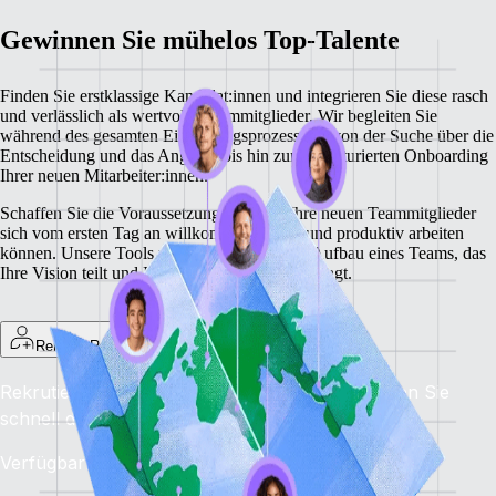
Gewinnen Sie mühelos Top‑Talente
Finden Sie erstklassige Kandidat:innen und integrieren Sie diese rasch
und verlässlich als wertvolle Teammitglieder. Wir begleiten Sie
während des gesamten Einstellungsprozesses – von der Suche über die
Entscheidung und das Angebot bis hin zum strukturierten Onboarding
Ihrer neuen Mitarbeiter:innen.
Schaffen Sie die Voraussetzungen, damit Ihre neuen Teammitglieder
sich vom ersten Tag an willkommen fühlen und produktiv arbeiten
können. Unsere Tools unterstützen Sie beim Aufbau eines Teams, das
Ihre Vision teilt und Ihr Unternehmen voranbringt.
Remote Recruit
Rekrutieren Sie überall die besten Talente: Finden Sie
schnell die passenden Kandidat:innen.
Verfügbarkeit: Jetzt