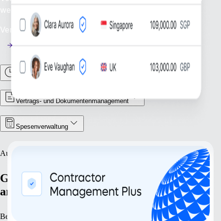
weltweit.
Verfügbarkeit: Jetzt
Arbeitszeiten und Abwesenheiten
Vertrags‑ und Dokumentenmanagement
Spesenverwaltung
Ausbauen
Gehen Sie Ihre Expansion mit Zuversicht
an.
Bereiten Sie Ihr Unternehmen auf Wachstum vor. Unsere Lösungen