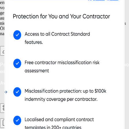
ermöglichen es Ihnen, Ihre Expansionsstrategie präzise zu planen –
von der Eröffnung neuer Niederlassungen bis zum Schutz Ihres
geistigen Eigentums. Mit Werkzeugen, die sowohl gegenwärtige als
auch zukünftige Anforderungen abdecken, kann Ihr Unternehmen
nicht nur größer, sondern auch effizienter arbeiten. Unser skalierbares
Ökosystem begleitet Ihr wachsendes Unternehmen und fördert
nachhaltigen Erfolg.
Contractor Management Plus
Problemlose Anstellung: Minimieren Sie weltweit das Risiko
einer Scheinselbstständigkeit.
Availability: Jetzt
HR‑Abläufe
Personalorganisation