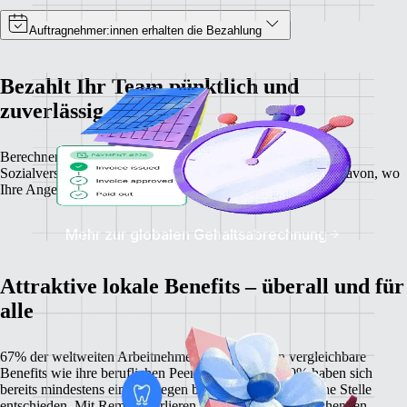
Auftragnehmer:innen erhalten die Bezahlung
Bezahlt Ihr Team pünktlich und
zuverlässig
Berechnen Sie Gehälter, Steuerabzüge und
Sozialversicherungsbeiträge mit Leichtigkeit – unabhängig davon, wo
Ihre Angestellten wohnen.
Mehr zur globalen Gehaltsabrechnung
Attraktive lokale Benefits – überall und für
alle
67% der weltweiten Arbeitnehmer:innen erwarten vergleichbare
Benefits wie ihre beruflichen Peers vor Ort. Und 60% haben sich
bereits mindestens einmal wegen besserer Benefits für eine Stelle
entschieden. Mit Remote verlieren Sie keine vielversprechenden