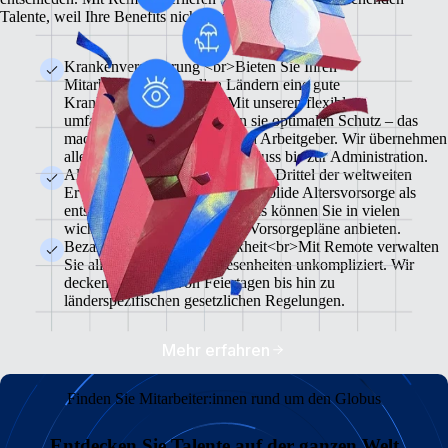
Talente, weil Ihre Benefits nicht überzeugen.
Krankenversicherung <br>Bieten Sie Ihren
Mitarbeiter:innen in allen Ländern eine gute
Krankenversicherung an. Mit unseren flexiblen,
umfassenden Plänen erhalten sie optimalen Schutz – das
macht Sie zu einem attraktiven Arbeitgeber. Wir übernehmen
alles, vom Versicherungsabschluss bis zur Administration.
Altersvorsorge<br>Nahezu zwei Drittel der weltweiten
Erwerbstätigen betrachten eine solide Altersvorsorge als
entscheidenden Benefit. Mit uns können Sie in vielen
wichtigen Märkten attraktive Vorsorgepläne anbieten.
Bezahlter Urlaub und Krankheit<br>Mit Remote verwalten
Sie alle Formen von Abwesenheiten unkompliziert. Wir
decken alles ab – von Feiertagen bis hin zu
länderspezifischen gesetzlichen Regelungen.
Mehr erfahren
Finden Sie Mitarbeiter:innen rund um den Globus
Entdecken Sie Talente auf der ganzen Welt