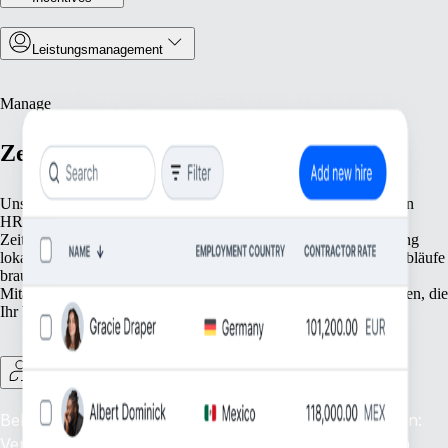
Leistungsmanagement
Manage
Zentralisiertes Personalmanagement
Unsere Tools vereinfachen Ihr Personalmanagement mit zentralen
HR‑Funktionen. Von der Pflege der Personaldaten über die
Zeiterfassung und Abwesenheitsverwaltung bis hin zur Einhaltung
lokaler Vorschriften: Wir bieten alles, was Sie für reibungslose Abläufe
brauchen. Konzentrieren Sie sich auf das Wesentliche – Ihre
Mitarbeiter:innen; wir übernehmen die administrativen Grundlagen, die
Ihr Wachstum ermöglichen.
Contractor Management
Behalten Sie den Überblick über Ihre Freelancer:innen:
Verwalten und unterstützen Sie Ihre Freelancer:innen