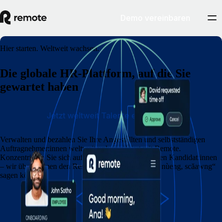
Demo vereinbaren
Hier starten. Weltweit wachsen.
Die globale HR‑Plattform, auf die Sie
gewartet haben
Jetzt weltweit Talente einstellen
Verwalten und bezahlen Sie Ihre Angestellten und selbstständigen
Auftragnehmer:innen weltweit unkompliziert mit Remote.
Konzentrieren Sie sich auf die Gewinnung der besten Kandidat:innen
– wir übernehmen den Rest, noch bevor Sie „sŭun, nùeng, scăawng“
sagen können.