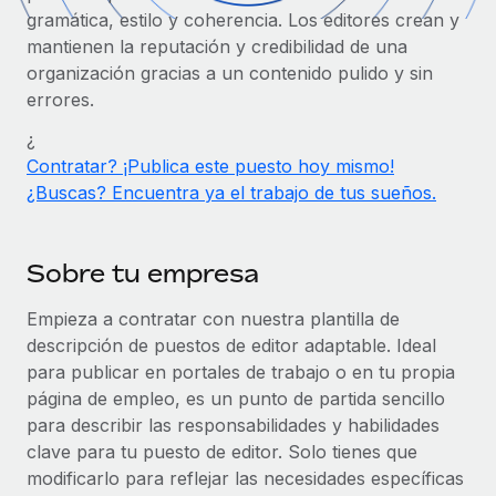
Compáranos con otras empresas.
gramática, estilo y coherencia. Los editores crean y
Iniciar sesión
Contractor Management
Nederlands
Calculadora de pagos a autónomos
mantienen la reputación y credibilidad de una
Integra y gestiona a autónomos globalmente.
Descubre opciones de divisas y tiempos de pago para
organización gracias a un contenido pulido y sin
ETAPAS DE CRECIMIENTO
Français
autónomos globales.
errores.
PEO
Startups
Externaliza tareas laborales complejas.
¿
Deutsch
Soluciones ágiles de RR. HH. globales y nóminas para
Contratar? ¡Publica este puesto hoy mismo!
APRENDIZAJE CON REMOTE
empresas en crecimiento.
¿Buscas? Encuentra ya el trabajo de tus sueños.
Español
Guías y recursos
INFRAESTRUCTURA
Mediana empresa
Conexión Remote
Casos prácticos
Amplía tu equipo con soluciones de RR. HH.
Italiano
Sobre tu empresa
Integra los RR. HH. en tus flujos de trabajo sin
personalizadas.
Glosario de RR. HH.
complicaciones.
Português (Portugal)
Empieza a contratar con nuestra plantilla de
Empresa
Listas de verificación y plantillas
Plataforma
descripción de puestos de editor adaptable. Ideal
RR. HH. globales para grandes empresas.
日本語
Funciones esenciales de RR. HH. integradas para tu
para publicar en portales de trabajo o en tu propia
Biblioteca de descripciones de puestos
equipo.
página de empleo, es un punto de partida sencillo
한국어
ASOCIARSE
para describir las responsabilidades y habilidades
Webinarios
Conectar
Nuevo
clave para tu puesto de editor. Solo tienes que
Socios tecnológicos estratégicos
中文（简体）
Conecta cualquier herramienta de IA con Remote
modificarlo para reflejar las necesidades específicas
Eventos
Integra la gestión de los RR. HH. globales en tu
mediante nuestro MCP.