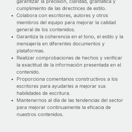
Explora el blog
garantizar la precisión, claridad, gramática y
Proporciona dispositivos tecnológicos y contrólalos
cumplimiento de las directrices de estilo.
en todo el mundo.
Colabora con escritores, autores y otros
BLOG
miembros del equipo para mejorar la calidad
Apertura de entidades
general de los contenidos.
Abre entidades conforme a la legalidad enseguida.
Novedades de producto de Remote:
Garantiza la coherencia en el tono, el estilo y la
Integraciones con Gusto y Xero y Contractor
mensajería en diferentes documentos y
Movilidad y reubicación
Management Plus
plataformas.
Reubica a los empleados con facilidad.
La misión de Remote sigue siendo ayudar a empresas de
Realizar comprobaciones de hechos y verificar
todos los tamaños a contratar, gestionar y...
la exactitud de la información presentada en el
Prestaciones
contenido.
Gestiona las prestaciones de los empleados sin
Más información
Proporciona comentarios constructivos a los
complicaciones.
escritores para ayudarles a mejorar sus
habilidades de escritura.
Pento se convierte en un empleador equitativo
con Remote
Mantenernos al día de las tendencias del sector
para mejorar continuamente la eficacia de
Gestionar las nóminas internamente es complicado. Tardas
nuestros contenidos.
semanas en hacerlo manualmente y, al mes...
Más información