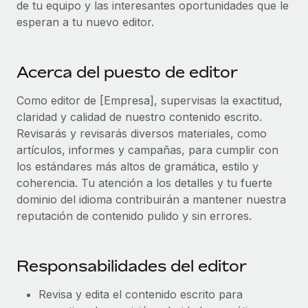
de tu equipo y las interesantes oportunidades que le
plataforma de forma flexible.
Sala de prensa
esperan a tu nuevo editor.
Integraciones
Asociarse
Optimiza los procesos con herramientas empresariales
Información sobre salarios y talento
Descubre oportunidades de colaborar con nosotros.
esenciales.
Acerca del puesto de editor
Centro de información
Remote Build
Próximamente
Consultoría de integraciones y automatización con IA.
Como editor de [Empresa], supervisas la exactitud,
Obtén ayuda
SERVICIOS
claridad y calidad de nuestro contenido escrito.
Pregunta a un experto
Consulta todos los recursos
Revisarás y revisarás diversos materiales, como
CASOS PRÁCTICOS
Obtén ayuda de gente experta en RR. HH. globales
artículos, informes y campañas, para cumplir con
y cumplimiento normativo.
los estándares más altos de gramática, estilo y
BLOG
coherencia. Tu atención a los detalles y tu fuerte
Comprobaciones de antecedentes
Nómina global
dominio del idioma contribuirán a mantener nuestra
Simplifica los procesos de cribado de candidatos.
reputación de contenido pulido y sin errores.
EOR y PEO
Cumplimiento normativo
Contractor Management
Adelántate a los riesgos de cumplimiento
Responsabilidades del editor
normativo.
Impuestos
Revisa y edita el contenido escrito para
Gestión de dispositivos